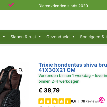
Dierenvrienden sinds 2020
n
Slapen & rust
Gezondheid
Speelgoed & t
Trixie hondentas shiva bru
41X30X21 CM
Verzonden binnen 1 werkdag – leveri
binnen 2-4 werkdagen
€
38,79