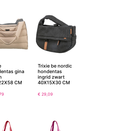
e
Trixie be nordic
entas gina
hondentas
h
ingrid zwart
22X58 CM
40X15X30 CM
79
€
29,09