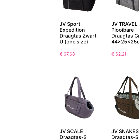
JV Sport
JV TRAVEL
Expedition
Plooibare
Draagtas Zwart-
Draagtas Gr
U (one size)
44x25x25
€
67,68
€
62,21
JV SCALE
JV SNAKES
Draagtas-S
Draagtas-S