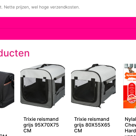
ducten
Trixie reismand
Trixie reismand
Nyla
s
grijs 95X70X75
grijs 80X55X65
Chew
CM
CM
Hard