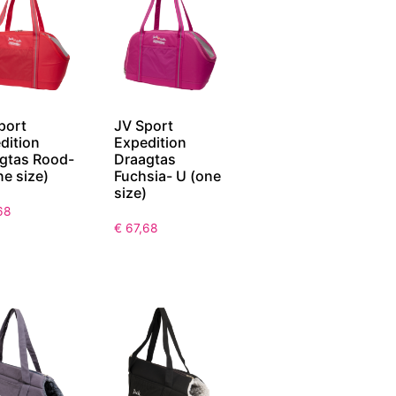
port
JV Sport
dition
Expedition
gtas Rood-
Draagtas
ne size)
Fuchsia- U (one
size)
68
€
67,68