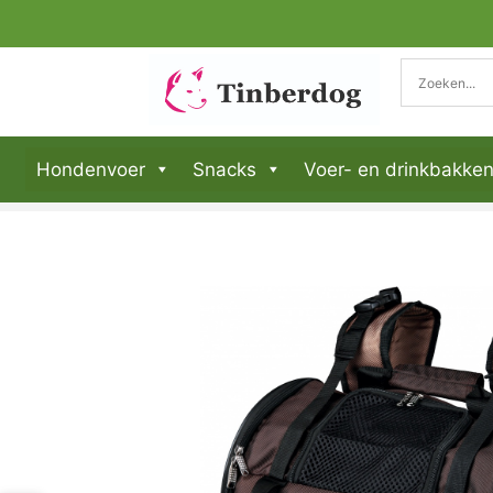
Hondenvoer
Snacks
Voer- en drinkbakke