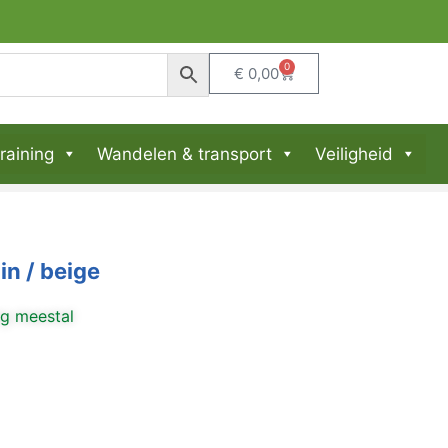
0
€
0,00
raining
Wandelen & transport
Veiligheid
in / beige
ng meestal