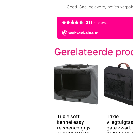
Gerelateerde pro
Trixie soft
Trixie
kennel easy
vliegtuigta
reisbench grijs
gate zwart