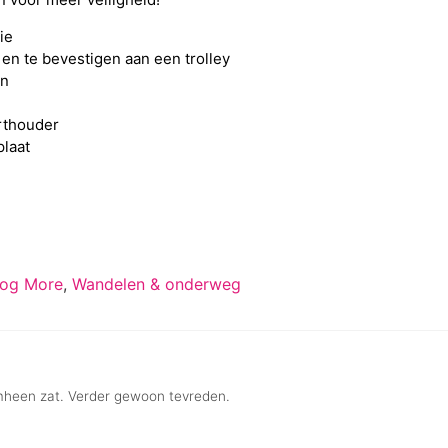
ie
 en te bevestigen aan een trolley
en
rthouder
laat
dog More
,
Wandelen & onderweg