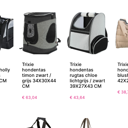
Trixie
Trixie
Trixi
holly
hondentas
hondentas
hond
s
timon zwart /
rugtas chloe
blus
 CM
grijs 34X30X44
lichtgrijs / zwart
42X
CM
39X27X43 CM
€
38,
€
63,04
€
43,64