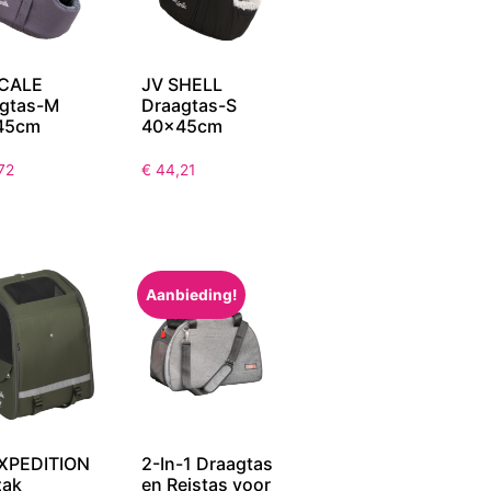
SCALE
JV SHELL
gtas-M
Draagtas-S
45cm
40x45cm
72
€
44,21
Aanbieding!
XPEDITION
2-In-1 Draagtas
zak
en Reistas voor