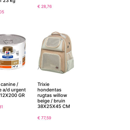
f 23 kg
€
28,76
05
s canine /
Trixie
e a/d urgent
hondentas
 12X200 GR
rugtas willow
beige / bruin
38X25X45 CM
81
€
77,59