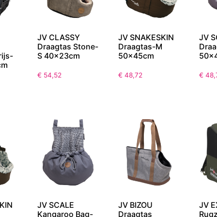
JV CLASSY
JV SNAKESKIN
JV 
Draagtas Stone-
Draagtas-M
Draa
ijs-
S 40x23cm
50x45cm
50x
cm
€
54,52
€
48,72
€
48,
KIN
JV SCALE
JV BIZOU
JV E
Kangaroo Bag-
Draagtas
Rug