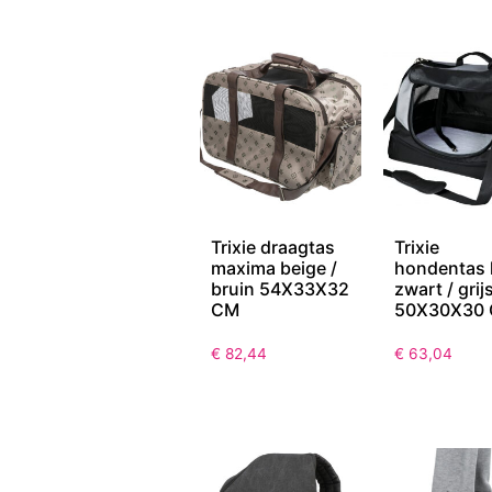
Trixie draagtas
Trixie
maxima beige /
hondentas 
bruin 54X33X32
zwart / grij
CM
50X30X30
€
82,44
€
63,04