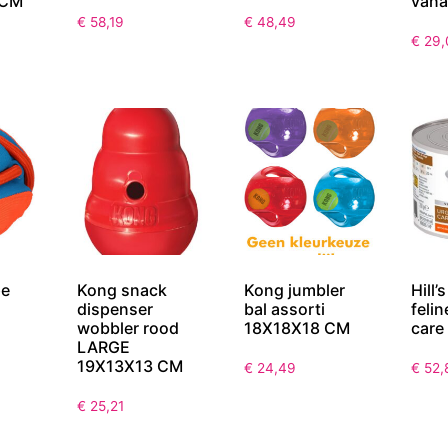
 CM
vana
€
58,19
€
48,49
€
29,
pe
Kong snack
Kong jumbler
Hill’
dispenser
bal assorti
felin
wobbler rood
18X18X18 CM
care
LARGE
19X13X13 CM
€
24,49
€
52,
€
25,21