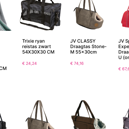
Trixie ryan
JV CLASSY
JV S
reistas zwart
Draagtas Stone-
Expe
54X30X30 CM
M 55x30cm
Draa
U (o
€
24,24
€
74,16
 CM
€
67,