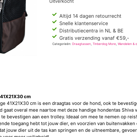
Uitverkocht
Altijd 14 dagen retourrecht
Snelle klantenservice
Distributiecentra in NL & BE
Gratis verzending vanaf €59,-
Categorieën:
Draagtassen
,
Tinberdog More
,
Wandelen & 
ge 41X21X30 cm
ige 41X21X30 cm is een draagtas voor de hond, ook te bevestig
 gaat overal mee naartoe met deze handige hondentas Shiva va
 te bevestigen aan een trolley. Ideaal om mee te nemen op reis!
ldoende toegang hebt tot jouw dier, en voorzien van buitenvakke
at jouw dier uit de tas kan springen en de uitneembare, gevoe
 voor meer veiligheid!