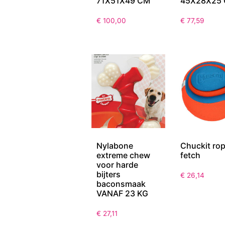
71X51X49 CM
45X28X25
€
100,00
€
77,59
Nylabone
Chuckit ro
extreme chew
fetch
voor harde
bijters
€
26,14
baconsmaak
VANAF 23 KG
€
27,11