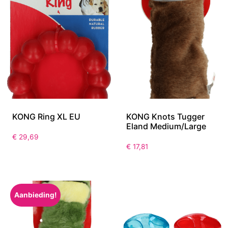
KONG Ring XL EU
KONG Knots Tugger
Eland Medium/Large
€
29,69
€
17,81
Aanbieding!