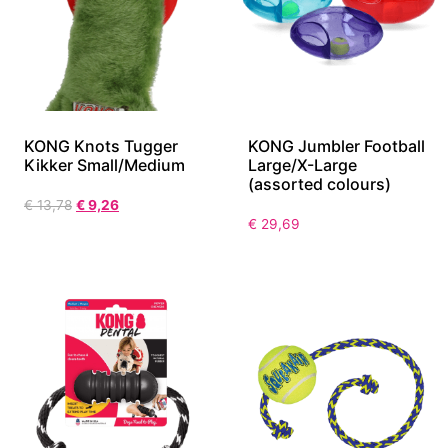
KONG Knots Tugger
KONG Jumbler Football
Kikker Small/Medium
Large/X-Large
(assorted colours)
€
13,78
€
9,26
€
29,69