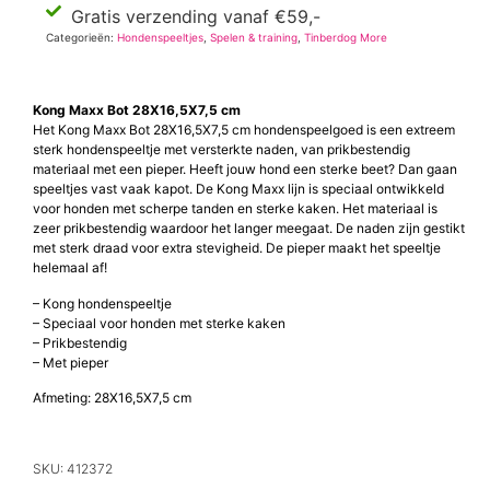
Gratis verzending vanaf €59,-
Categorieën:
Hondenspeeltjes
,
Spelen & training
,
Tinberdog More
Kong Maxx Bot 28X16,5X7,5 cm
Het Kong Maxx Bot 28X16,5X7,5 cm hondenspeelgoed is een extreem
sterk hondenspeeltje met versterkte naden, van prikbestendig
materiaal met een pieper. Heeft jouw hond een sterke beet? Dan gaan
speeltjes vast vaak kapot. De Kong Maxx lijn is speciaal ontwikkeld
voor honden met scherpe tanden en sterke kaken. Het materiaal is
zeer prikbestendig waardoor het langer meegaat. De naden zijn gestikt
met sterk draad voor extra stevigheid. De pieper maakt het speeltje
helemaal af!
– Kong hondenspeeltje
– Speciaal voor honden met sterke kaken
– Prikbestendig
– Met pieper
Afmeting: 28X16,5X7,5 cm
SKU: 412372