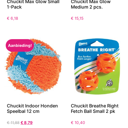
Chuckit Max Glow Small
Chuckit Max Glow
1-Pack
Medium 2 pcs.
€
6,18
€
15,15
Aanbieding!
Chuckit Indoor Honden
Chuckit Breathe Right
Speelbal 12 cm
Fetch Ball Small 2 pk
€
11,88
€
8,79
€
10,40