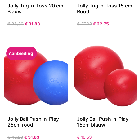
Jolly Tug-n-Toss 20 cm
Jolly Tug-n-Toss 15 cm
Blauw
Rood
€
35,39
€
31,83
€
27,08
€
22,75
Aanbieding!
Jolly Ball Push-n-Play
Jolly Ball Push-n-Play
25cm rood
15cm blauw
€
42,28
€
31,83
€
18,53