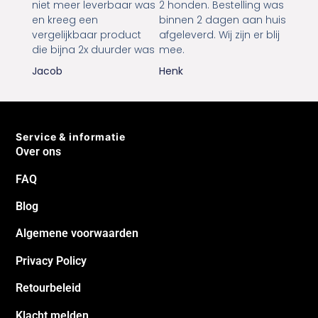
niet meer leverbaar was
2 honden. Bestelling was
en kreeg een
binnen 2 dagen aan huis
vergelijkbaar product
afgeleverd. Wij zijn er blij
die bijna 2x duurder was
mee.
Jacob
Henk
Service & informatie
Over ons
FAQ
Blog
Algemene voorwaarden
Privacy Policy
Retourbeleid
Klacht melden