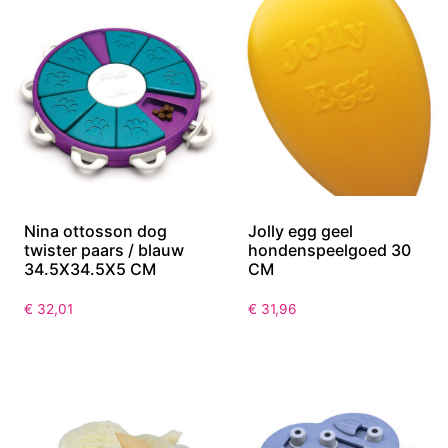
Nina ottosson dog
Jolly egg geel
twister paars / blauw
hondenspeelgoed 30
34.5X34.5X5 CM
CM
€
32,01
€
31,96