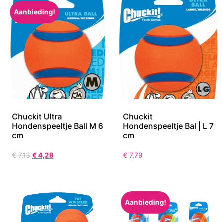
Aanbieding!
Chuckit Ultra
Chuckit
Hondenspeeltje Ball M 6
Hondenspeeltje Bal | L 7
cm
cm
€
7,13
€
4,28
€
7,79
Aanbieding!