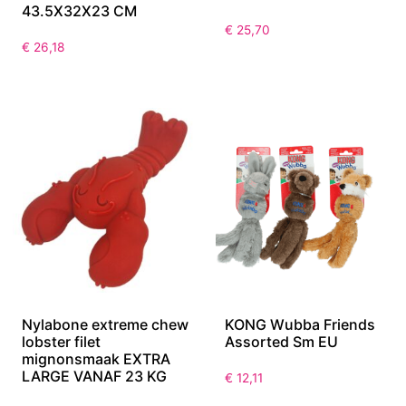
43.5X32X23 CM
€
25,70
€
26,18
Nylabone extreme chew
KONG Wubba Friends
lobster filet
Assorted Sm EU
mignonsmaak EXTRA
LARGE VANAF 23 KG
€
12,11