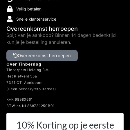
Veilig betalen
Snelle klantenservice
Overeenkomst herroepen
Spijt van je aankoop? Binnen 14 dagen bedenktijd
kun je je bestelling annuleren.
Overeenkomst herroepen
Over Tinberdog
Tinberpets Holding B.V.
Het Rietveld 55a
7321 CT Apeldoorn
(Geen bezoek/retouradres)
KvK 98980661
BTW-nr. NL868731250B01
10% Korting op je eerste