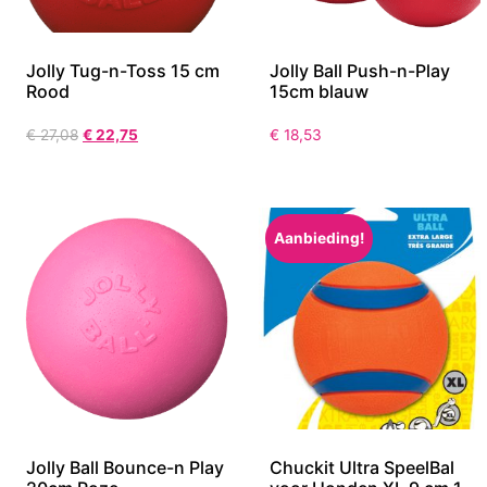
Jolly Tug-n-Toss 15 cm
Jolly Ball Push-n-Play
Rood
15cm blauw
€
27,08
€
22,75
€
18,53
Aanbieding!
Jolly Ball Bounce-n Play
Chuckit Ultra SpeelBal