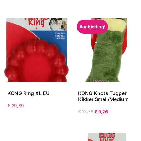
Aanbieding!
KONG Ring XL EU
KONG Knots Tugger
Kikker Small/Medium
€
29,69
€
13,78
€
9,26