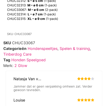
CHUC32312:
S – ø 5 cm
(1-pack)
CHUC32313:
M – ø 6 cm
(1-pack)
CHUC33067:
M – ø 6 cm
(2-pack)
CHUC32314:
L – ø 7 cm
(1-pack)
CHUC32315:
XL – ø 9 cm
(1-pack)
SKU: CHUC33067
SKU
CHUC33067
Categorieën
Hondenspeeltjes
,
Spelen & training
,
Tinberdog Care
Tag
Honden Speelgoed
Merk:
2 Glow