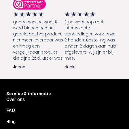
★
★
★
★
★
★
★
★
★
★
goede service want ik
Fijne webshop met
werd binnen een uur
interessante
gebeld dat het product
aanbiedingen voor onze
niet meer leverbaar was
2 honden. Bestelling was
en kreeg een
binnen 2 dagen aan huis
vergelijkbaar product
afgeleverd. Wij zijn er blij
die bijna 2x duurder was
mee.
Jacob
Henk
Service & informatie
Over ons
FAQ
Blog