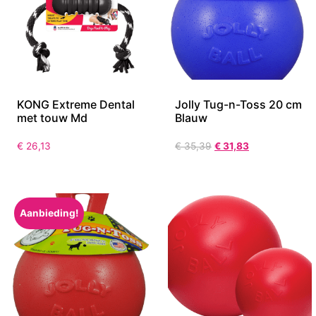
KONG Extreme Dental
Jolly Tug-n-Toss 20 cm
met touw Md
Blauw
€
26,13
€
35,39
€
31,83
Aanbieding!