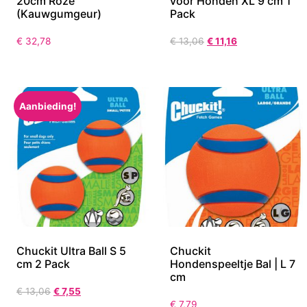
20cm Roze
voor Honden XL 9 cm 1
(Kauwgumgeur)
Pack
€
32,78
€
13,06
€
11,16
Aanbieding!
Chuckit Ultra Ball S 5
Chuckit
cm 2 Pack
Hondenspeeltje Bal | L 7
cm
€
13,06
€
7,55
€
7,79