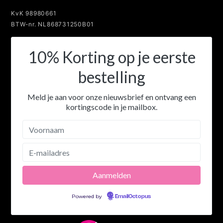
KvK 98980661
BTW-nr. NL868731250B01
10% Korting op je eerste
bestelling
Meld je aan voor onze nieuwsbrief en ontvang een
kortingscode in je mailbox.
Powered by
EmailOctopus