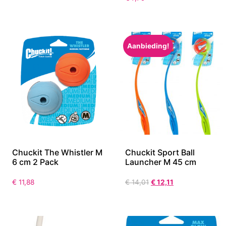
Aanbieding!
Chuckit The Whistler M
Chuckit Sport Ball
6 cm 2 Pack
Launcher M 45 cm
€
11,88
€
14,01
€
12,11