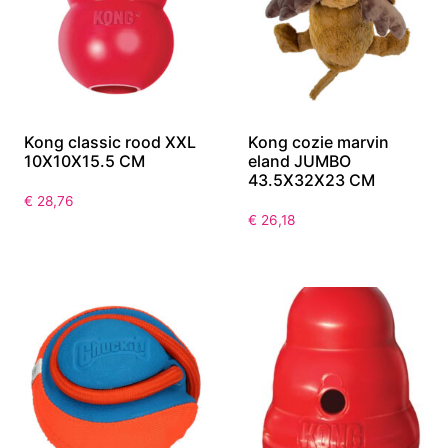
Kong classic rood XXL
Kong cozie marvin
10X10X15.5 CM
eland JUMBO
43.5X32X23 CM
€
28,76
€
26,18