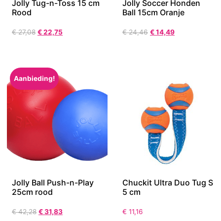
Jolly Tug-n-Toss 15 cm
Jolly Soccer Honden
Rood
Ball 15cm Oranje
€
27,08
€
22,75
€
24,46
€
14,49
Aanbieding!
Jolly Ball Push-n-Play
Chuckit Ultra Duo Tug S
25cm rood
5 cm
€
42,28
€
31,83
€
11,16