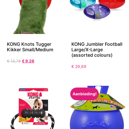
KONG Knots Tugger
KONG Jumbler Football
Kikker Small/Medium
Large/X-Large
(assorted colours)
€
13,78
€
9,26
€
29,69
Aanbieding!