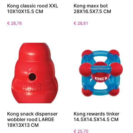
Kong classic rood XXL
Kong maxx bot
10X10X15.5 CM
28X16.5X7.5 CM
€
28,76
€
28,61
Kong snack dispenser
Kong rewards tinker
wobbler rood LARGE
14.5X14.5X14.5 CM
19X13X13 CM
€
25,70