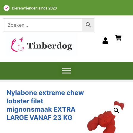
Dierenvrienden sinds 2020
Nylabone extreme chew
lobster filet
mignonsmaak EXTRA
LARGE VANAF 23 KG