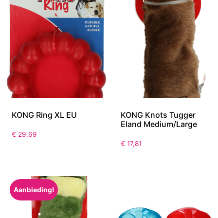
KONG Ring XL EU
KONG Knots Tugger
Eland Medium/Large
€
29,69
€
17,81
Aanbieding!