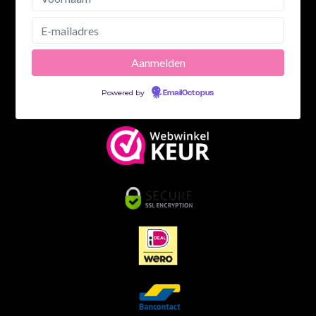
Powered by
EmailOctopus