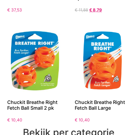
€
37,53
€
11,88
€
8,79
Chuckit Breathe Right
Chuckit Breathe Right
Fetch Ball Small 2 pk
Fetch Ball Large
€
10,40
€
10,40
Bekijk per categorie