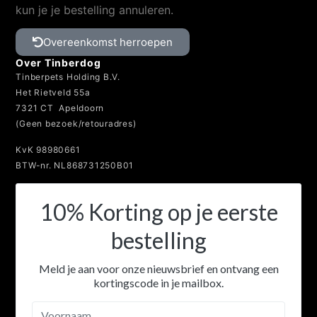
kun je je bestelling annuleren.
Overeenkomst herroepen
Over Tinberdog
Tinberpets Holding B.V.
Het Rietveld 55a
7321 CT Apeldoorn
(Geen bezoek/retouradres)
KvK 98980661
BTW-nr. NL868731250B01
10% Korting op je eerste
bestelling
Meld je aan voor onze nieuwsbrief en ontvang een
kortingscode in je mailbox.