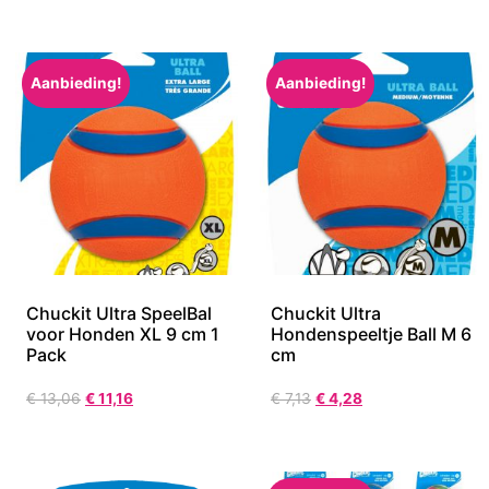
Aanbieding!
Aanbieding!
Chuckit Ultra SpeelBal
Chuckit Ultra
voor Honden XL 9 cm 1
Hondenspeeltje Ball M 6
Pack
cm
€
13,06
€
11,16
€
7,13
€
4,28