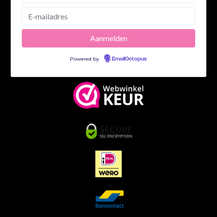
Powered by
EmailOctopus