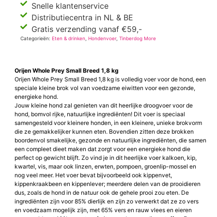
Snelle klantenservice
Distributiecentra in NL & BE
Gratis verzending vanaf €59,-
Categorieën:
Eten & drinken
,
Hondenvoer
,
Tinberdog More
Orijen Whole Prey Small Breed 1,8 kg
Orijen Whole Prey Small Breed 1,8 kg is volledig voer voor de hond, een
speciale kleine brok vol van voedzame eiwitten voor een gezonde,
energieke hond.
Jouw kleine hond zal genieten van dit heerlijke droogvoer voor de
hond, bomvol rijke, natuurlijke ingrediënten! Dit voer is speciaal
samengesteld voor kleinere honden, in een kleinere, unieke brokvorm
die ze gemakkelijker kunnen eten. Bovendien zitten deze brokken
boordenvol smakelijke, gezonde en natuurlijke ingrediënten, die samen
een compleet dieet maken dat zorgt voor een energieke hond die
perfect op gewicht blijft. Zo vind je in dit heerlijke voer kalkoen, kip,
kwartel, vis, maar ook linzen, erwten, pompoen, groenlip-mossel en
nog veel meer. Het voer bevat bijvoorbeeld ook kippenvet,
kippenkraakbeen en kippenlever; meerdere delen van de prooidieren
dus, zoals de hond in de natuur ook de gehele prooi zou eten. De
ingrediënten zijn voor 85% dierlijk en zijn zo verwerkt dat ze zo vers
en voedzaam mogelijk zijn, met 65% vers en rauw vlees en eieren