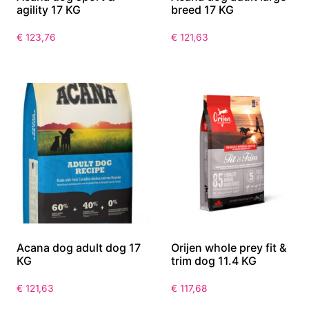
agility 17 KG
breed 17 KG
€
123,76
€
121,63
Acana dog adult dog 17
Orijen whole prey fit &
KG
trim dog 11.4 KG
€
121,63
€
117,68