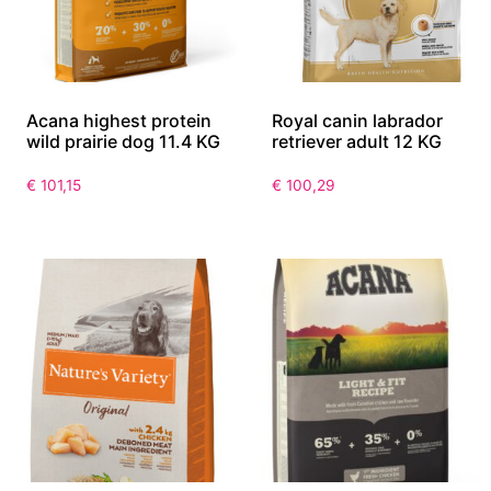
Acana highest protein
Royal canin labrador
wild prairie dog 11.4 KG
retriever adult 12 KG
€
101,15
€
100,29