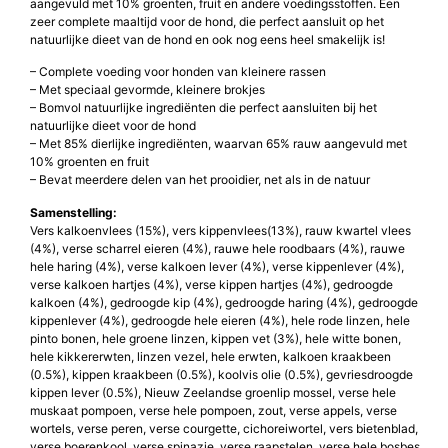
aangevuld met 10% groenten, fruit en andere voedingsstoffen. Een
zeer complete maaltijd voor de hond, die perfect aansluit op het
natuurlijke dieet van de hond en ook nog eens heel smakelijk is!
– Complete voeding voor honden van kleinere rassen
– Met speciaal gevormde, kleinere brokjes
– Bomvol natuurlijke ingrediënten die perfect aansluiten bij het
natuurlijke dieet voor de hond
– Met 85% dierlijke ingrediënten, waarvan 65% rauw aangevuld met
10% groenten en fruit
– Bevat meerdere delen van het prooidier, net als in de natuur
Samenstelling:
Vers kalkoenvlees (15%), vers kippenvlees(13%), rauw kwartel vlees
(4%), verse scharrel eieren (4%), rauwe hele roodbaars (4%), rauwe
hele haring (4%), verse kalkoen lever (4%), verse kippenlever (4%),
verse kalkoen hartjes (4%), verse kippen hartjes (4%), gedroogde
kalkoen (4%), gedroogde kip (4%), gedroogde haring (4%), gedroogde
kippenlever (4%), gedroogde hele eieren (4%), hele rode linzen, hele
pinto bonen, hele groene linzen, kippen vet (3%), hele witte bonen,
hele kikkererwten, linzen vezel, hele erwten, kalkoen kraakbeen
(0.5%), kippen kraakbeen (0.5%), koolvis olie (0.5%), gevriesdroogde
kippen lever (0.5%), Nieuw Zeelandse groenlip mossel, verse hele
muskaat pompoen, verse hele pompoen, zout, verse appels, verse
wortels, verse peren, verse courgette, cichoreiwortel, vers bietenblad,
verse boerenkool, verse spinazie, verse raapstelen, verse hele bosbes,