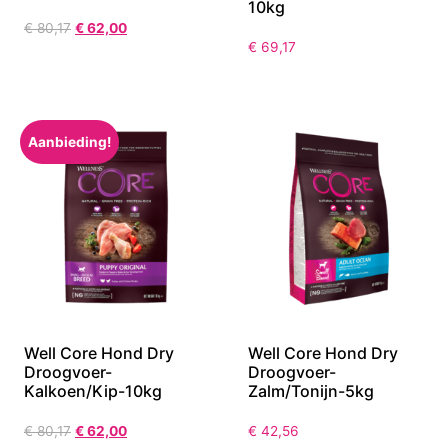
10kg
€
80,17
€
62,00
€
69,17
Aanbieding!
Well Core Hond Dry
Well Core Hond Dry
Droogvoer-
Droogvoer-
Kalkoen/Kip-10kg
Zalm/Tonijn-5kg
€
80,17
€
62,00
€
42,56