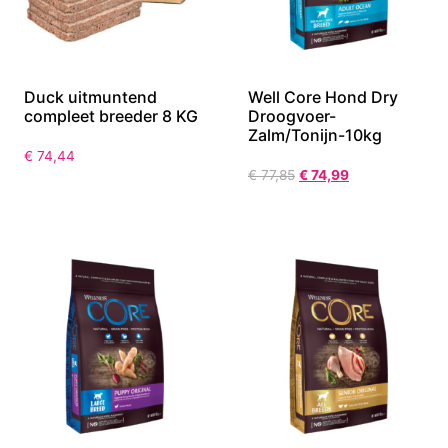
Duck uitmuntend
Well Core Hond Dry
compleet breeder 8 KG
Droogvoer-
Zalm/Tonijn-10kg
€
74,44
€
77,85
€
74,99