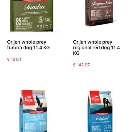
Orijen whole prey
Orijen whole prey
tundra dog 11.4 KG
regional red dog 11.4
KG
€
161,11
€
142,97