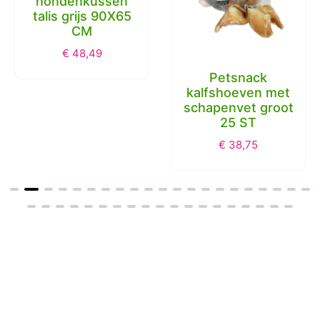
hondenkussen
talis grijs 90X65
CM
€
48,49
Petsnack
kalfshoeven met
schapenvet groot
25 ST
€
38,75