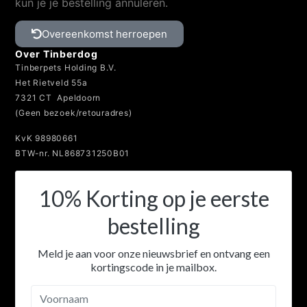
kun je je bestelling annuleren.
Overeenkomst herroepen
Over Tinberdog
Tinberpets Holding B.V.
Het Rietveld 55a
7321 CT Apeldoorn
(Geen bezoek/retouradres)
KvK 98980661
BTW-nr. NL868731250B01
10% Korting op je eerste
bestelling
Meld je aan voor onze nieuwsbrief en ontvang een
kortingscode in je mailbox.