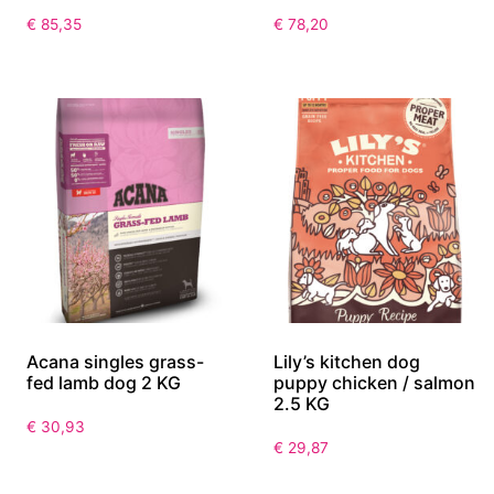
€
85,35
€
78,20
Acana singles grass-
Lily’s kitchen dog
fed lamb dog 2 KG
puppy chicken / salmon
2.5 KG
€
30,93
€
29,87