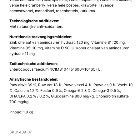
verse hele cranberry, verse hele bosbes, kliswortel, lavendel,
heemstwortel, mariadistel, rozenbottels, kurkuma.
Technologische additieven:
Met natuurlijke anti-oxidanten.
Nutritionele toevoegingsmiddelen:
Zink chelaat van aminozuren hydraat: 120 mg, Vitamine B1: 20 mg,
Vitamine B5: 10 mg, Vitamine E: 90 IU, koper chelaat van aminozuren
hydraat: 11 mg,
Zoötechnische additieven:
Enterococcus faecium NCIMB10415: 600×10^6CFU.
Analytische bestanddelen:
Ruw eiwit 39 %, Ruw vet 18 %, Ruwe vezel 4 %, Ruwe as 9 %, Vocht 10
%, Calcium 1.2 %, Fosfor 0.9 %, Omega-6 2.8 %, Omega-3 0.5 %,
DHA/EPA 0.2 % / 0.2 %, Glucosamine 800 mg/kg, Chondroitin sulfate
700 mg/kg.
Inhoud: 1,8 kg
SKU: 409107