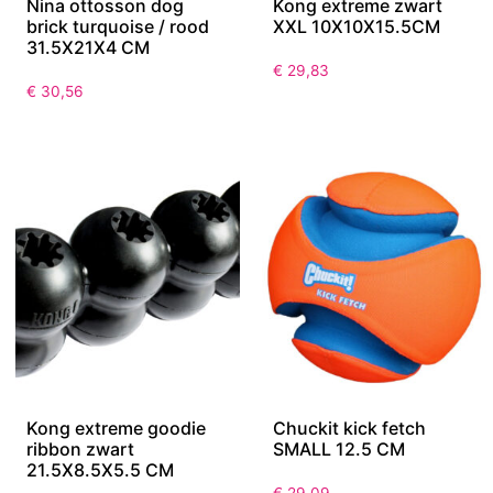
Nina ottosson dog
Kong extreme zwart
brick turquoise / rood
XXL 10X10X15.5CM
31.5X21X4 CM
€
29,83
€
30,56
Kong extreme goodie
Chuckit kick fetch
ribbon zwart
SMALL 12.5 CM
21.5X8.5X5.5 CM