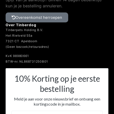
kun je je bestelling annuleren.
Overeenkomst herroepen
Over Tinberdog
Tinberpets Holding B.V.
Het Rietveld 55a
7321 CT Apeldoorn
(Geen bezoek/retouradres)
KvK 98980661
BTW-nr. NL868731250B01
10% Korting op je eerste
bestelling
Meld je aan voor onze nieuwsbrief en ontvang een
kortingscode in je mailbox.