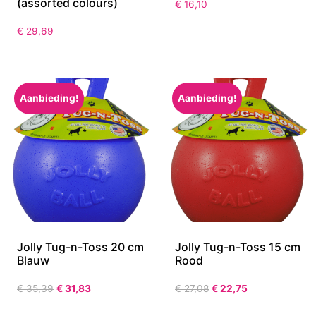
(assorted colours)
€
16,10
€
29,69
Aanbieding!
Aanbieding!
Jolly Tug-n-Toss 20 cm
Jolly Tug-n-Toss 15 cm
Blauw
Rood
€
35,39
€
31,83
€
27,08
€
22,75