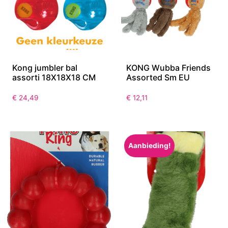
Kong jumbler bal
KONG Wubba Friends
assorti 18X18X18 CM
Assorted Sm EU
€
24,49
€
12,11
Aanbieding!