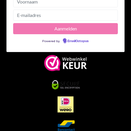
Powered by
EmailOctopus