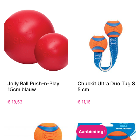
Jolly Ball Push-n-Play
Chuckit Ultra Duo Tug S
15cm blauw
5 cm
€
18,53
€
11,16
Aanbieding!