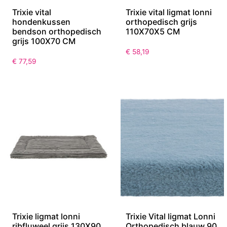
Trixie vital
Trixie vital ligmat lonni
hondenkussen
orthopedisch grijs
bendson orthopedisch
110X70X5 CM
grijs 100X70 CM
€
58,19
€
77,59
Trixie ligmat lonni
Trixie Vital ligmat Lonni
ribfluweel grijs 130X90
Orthopedisch blauw 90