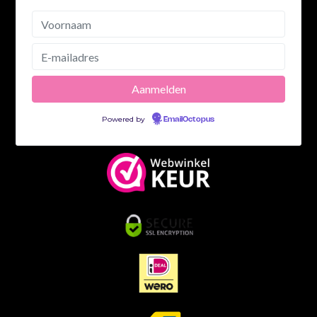
Powered by
EmailOctopus