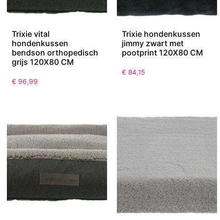
Trixie vital
Trixie hondenkussen
hondenkussen
jimmy zwart met
bendson orthopedisch
pootprint 120X80 CM
grijs 120X80 CM
€
84,15
€
96,99