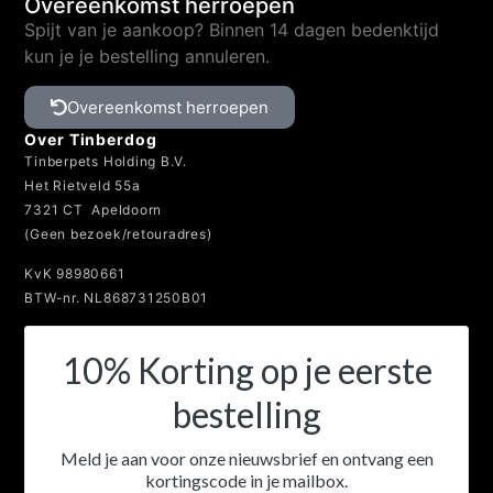
Overeenkomst herroepen
Spijt van je aankoop? Binnen 14 dagen bedenktijd
kun je je bestelling annuleren.
Overeenkomst herroepen
Over Tinberdog
Tinberpets Holding B.V.
Het Rietveld 55a
7321 CT Apeldoorn
(Geen bezoek/retouradres)
KvK 98980661
BTW-nr. NL868731250B01
10% Korting op je eerste
bestelling
Meld je aan voor onze nieuwsbrief en ontvang een
kortingscode in je mailbox.