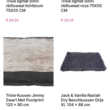
Trixie ligmat lonni
Trixie ligmat lonni
ribfluweel lichtbruin
ribfluweel roze 75X55
75X55 CM
CM
€
24,24
€
24,24
Trixie Kussen Jimmy
Jack & Vanilla Rastah
Zwart Met Pootprint
Dry Benchkussen Grijs
120 x 80 cm
XL 104 x 68 cm