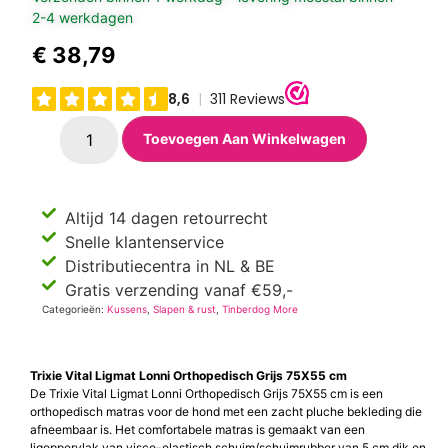
2-4 werkdagen
€
38,79
Toevoegen Aan Winkelwagen
Altijd 14 dagen retourrecht
Snelle klantenservice
Distributiecentra in NL & BE
Gratis verzending vanaf €59,-
Categorieën:
Kussens
,
Slapen & rust
,
Tinberdog More
Trixie Vital Ligmat Lonni Orthopedisch Grijs 75X55 cm
De Trixie Vital Ligmat Lonni Orthopedisch Grijs 75X55 cm is een
orthopedisch matras voor de hond met een zacht pluche bekleding die
afneembaar is. Het comfortabele matras is gemaakt van een
ligoppervlak van visco-elastisch schuim/schuimrubber van 5 cm dik en