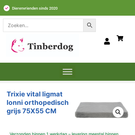
Dierenvrienden sinds 2020
Trixie vital ligmat
lonni orthopedisch
grijs 75X55 CM
Verzonden binnen 1 werkdag – levering meestal binnen