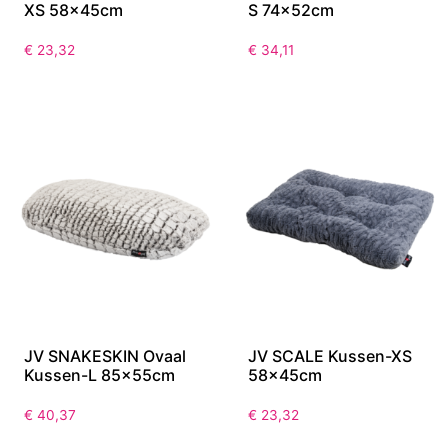
XS 58x45cm
S 74x52cm
€
23,32
€
34,11
JV SNAKESKIN Ovaal
JV SCALE Kussen-XS
Kussen-L 85x55cm
58x45cm
€
40,37
€
23,32