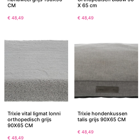
CM
X 65 cm
€
48,49
€
48,49
Trixie vital ligmat lonni
Trixie hondenkussen
orthopedisch grijs
talis grijs 90X65 CM
90X65 CM
€
48,49
€
48,49