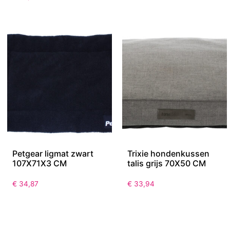
Petgear ligmat zwart
Trixie hondenkussen
107X71X3 CM
talis grijs 70X50 CM
€
34,87
€
33,94