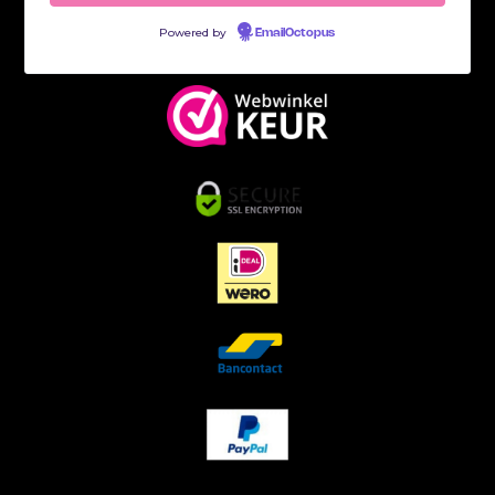
Powered by
EmailOctopus