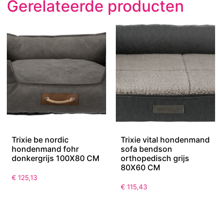
Gerelateerde producten
Trixie be nordic
Trixie vital hondenmand
hondenmand fohr
sofa bendson
donkergrijs 100X80 CM
orthopedisch grijs
80X60 CM
€
125,13
€
115,43