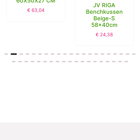
60X50X27 CM
JV RIGA
€
63,04
Benchkussen
Beige-S
58x40cm
€
24,38