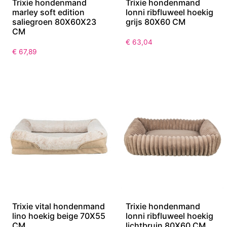
Trixie hondenmand
Trixie hondenmand
marley soft edition
lonni ribfluweel hoekig
saliegroen 80X60X23
grijs 80X60 CM
CM
€
63,04
€
67,89
Trixie vital hondenmand
Trixie hondenmand
lino hoekig beige 70X55
lonni ribfluweel hoekig
CM
lichtbruin 80X60 CM