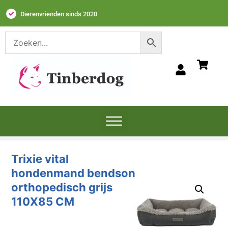
Dierenvrienden sinds 2020
Trixie vital
hondenmand bendson
orthopedisch grijs
110X85 CM