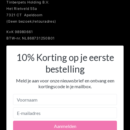
Tinberpets Holding B.V.
Het Rietveld 55a
7321 CT Apeldoorn
(Geen bezoek/retouradres)
KvK 98980661
BTW-nr. NL868731250B01
10% Korting op je eerste
bestelling
Meld je aan voor onze nieuwsbrief en ontvang een
kortingscode in je mailbox.