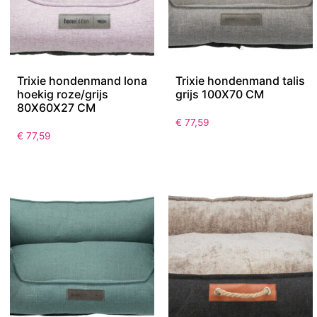
Trixie hondenmand lona
Trixie hondenmand talis
hoekig roze/grijs
grijs 100X70 CM
80X60X27 CM
€
77,59
€
77,59