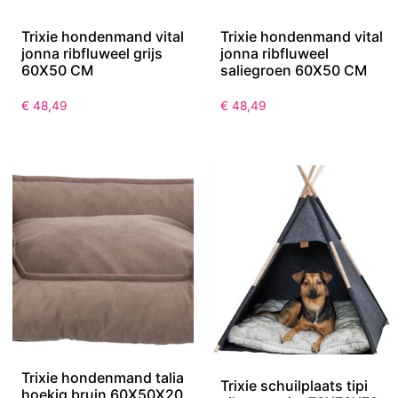
Trixie hondenmand vital
Trixie hondenmand vital
jonna ribfluweel grijs
jonna ribfluweel
60X50 CM
saliegroen 60X50 CM
€
48,49
€
48,49
Trixie hondenmand talia
Trixie schuilplaats tipi
hoekig bruin 60X50X20