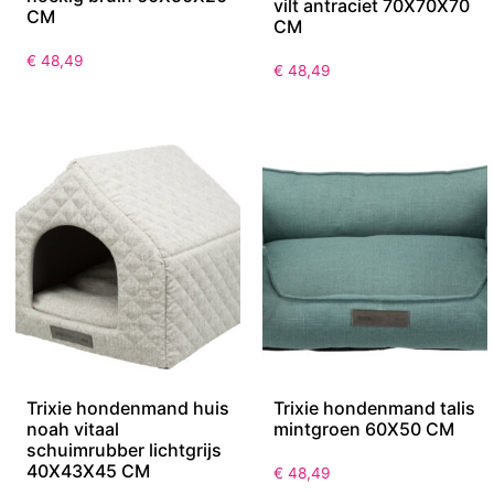
vilt antraciet 70X70X70
CM
CM
€
48,49
€
48,49
Trixie hondenmand huis
Trixie hondenmand talis
noah vitaal
mintgroen 60X50 CM
schuimrubber lichtgrijs
40X43X45 CM
€
48,49