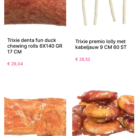
Trixie denta fun duck
Trixie premio lolly met
chewing rolls 6X140 GR
kabeljauw 9 CM 60 ST
17 CM
€
28,52
€
29,04