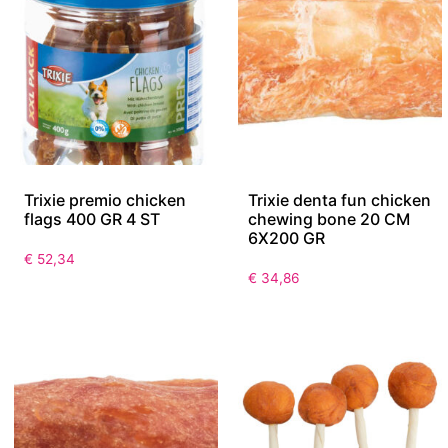
Trixie premio chicken
Trixie denta fun chicken
flags 400 GR 4 ST
chewing bone 20 CM
6X200 GR
€
52,34
€
34,86