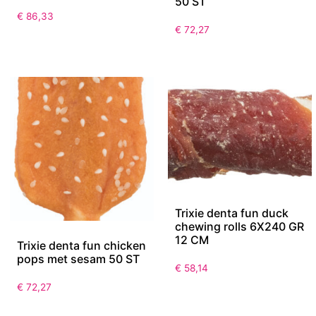
50 ST
€
86,33
€
72,27
Trixie denta fun duck
chewing rolls 6X240 GR
12 CM
Trixie denta fun chicken
pops met sesam 50 ST
€
58,14
€
72,27