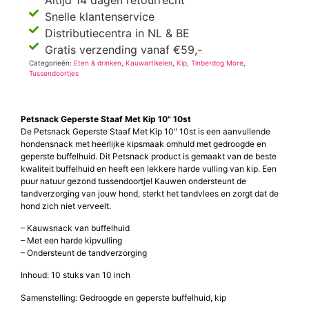
Snelle klantenservice
Distributiecentra in NL & BE
Gratis verzending vanaf €59,-
Categorieën:
Eten & drinken
,
Kauwartikelen
,
Kip
,
Tinberdog More
,
Tussendoortjes
Petsnack Geperste Staaf Met Kip 10" 10st
De Petsnack Geperste Staaf Met Kip 10" 10st is een aanvullende
hondensnack met heerlijke kipsmaak omhuld met gedroogde en
geperste buffelhuid. Dit Petsnack product is gemaakt van de beste
kwaliteit buffelhuid en heeft een lekkere harde vulling van kip. Een
puur natuur gezond tussendoortje! Kauwen ondersteunt de
tandverzorging van jouw hond, sterkt het tandvlees en zorgt dat de
hond zich niet verveelt.
– Kauwsnack van buffelhuid
– Met een harde kipvulling
– Ondersteunt de tandverzorging
Inhoud: 10 stuks van 10 inch
Samenstelling: Gedroogde en geperste buffelhuid, kip