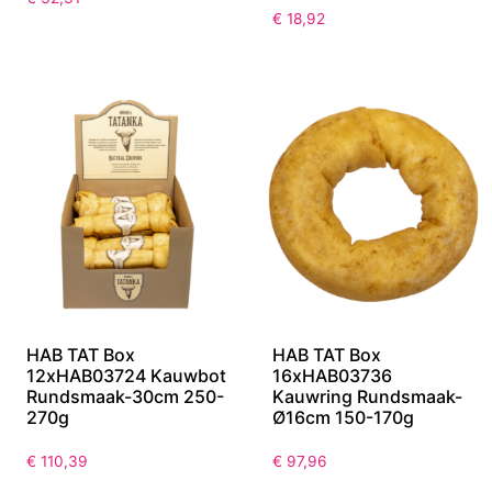
€
18,92
HAB TAT Box
HAB TAT Box
12xHAB03724 Kauwbot
16xHAB03736
Rundsmaak-30cm 250-
Kauwring Rundsmaak-
270g
Ø16cm 150-170g
€
110,39
€
97,96