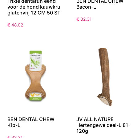
Trixie dentafun eend
BEN DENTAL CHEW
voor de hond kauwkrul
Bacon-L
glutenvrij 12 CM 50 ST
€
32,31
€
48,02
BEN DENTAL CHEW
JV ALL NATURE
Kip-L
Hertengeweideel-L 81-
120g
€
32,31