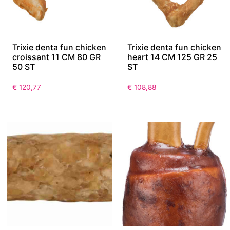
Trixie denta fun chicken
Trixie denta fun chicken
croissant 11 CM 80 GR
heart 14 CM 125 GR 25
50 ST
ST
€
120,77
€
108,88