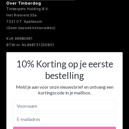
Over Tinberdog
Tinberpets Holding B.V.
Het Rietveld 55a
7321 CT Apeldoorn
(Geen bezoek/retouradres)
KvK 98980661
BTW-nr. NL868731250B01
10% Korting op je eerste
bestelling
Meld je aan voor onze nieuwsbrief en ontvang een
kortingscode in je mailbox.