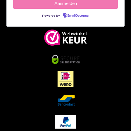
Powered by
EmailOctopus