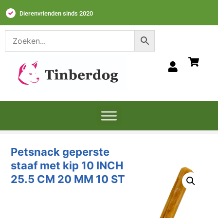
Dierenvrienden sinds 2020
Petsnack geperste
staaf met kip 10 INCH
25.5 CM 20 MM 10 ST