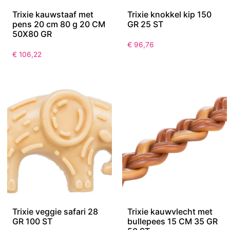
Trixie kauwstaaf met
Trixie knokkel kip 150
pens 20 cm 80 g 20 CM
GR 25 ST
50X80 GR
€
96,76
€
106,22
Trixie veggie safari 28
Trixie kauwvlecht met
GR 100 ST
bullepees 15 CM 35 GR