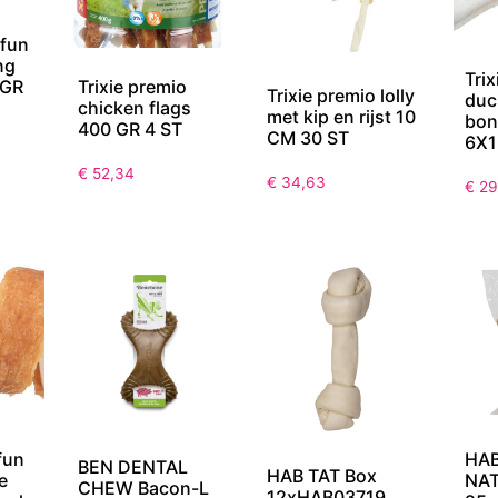
 fun
ng
Trix
 GR
Trixie premio
Trixie premio lolly
duc
chicken flags
met kip en rijst 10
bon
400 GR 4 ST
CM 30 ST
6X1
€
52,34
€
34,63
€
29
fun
HAB
BEN DENTAL
HAB TAT Box
e
NAT
CHEW Bacon-L
12xHAB03719