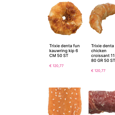
Trixie denta fun
Trixie denta
kauwring kip 6
chicken
CM 50 ST
croissant 1
80 GR 50 S
€
120,77
€
120,77