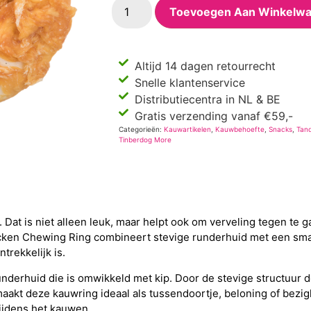
Toevoegen Aan Winkelw
Altijd 14 dagen retourrecht
Snelle klantenservice
Distributiecentra in NL & BE
Gratis verzending vanaf €59,-
Categorieën:
Kauwartikelen
,
Kauwbehoefte
,
Snacks
,
Tan
Tinberdog More
at is niet alleen leuk, maar helpt ook om verveling tegen te 
icken Chewing Ring combineert stevige runderhuid met een smak
trekkelijk is.
nderhuid die is omwikkeld met kip. Door de stevige structuur 
aakt deze kauwring ideaal als tussendoortje, beloning of bezi
ijdens het kauwen.