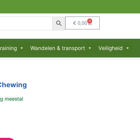
0
€
0,00
raining
Wandelen & transport
Veiligheid
 Chewing
ng meestal