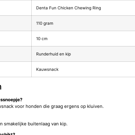
Denta Fun Chicken Chewing Ring
110 gram
10 cm
Runderhuid en kip
Kauwsnack
n
gssnoepje?
uwsnack voor honden die graag ergens op kluiven.
n smakelijke buitenlaag van kip.
schikt?