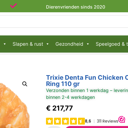
Dierenvrienden sinds 2020
n
Slapen & rust
Gezondheid
Speelgoed & t
Trixie Denta Fun Chicken
Ring 110 gr
Verzonden binnen 1 werkdag – leveri
binnen 2-4 werkdagen
€
217,77