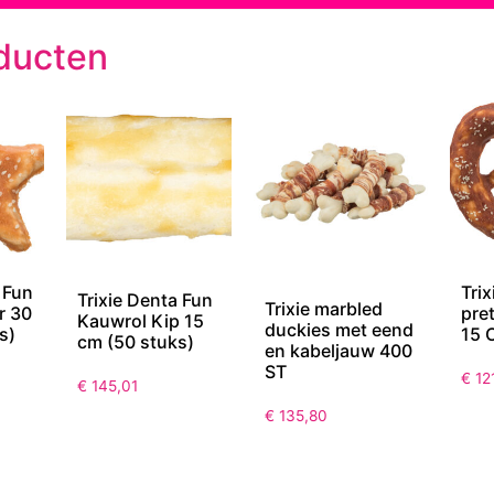
ducten
 Fun
Trix
Trixie Denta Fun
Trixie marbled
r 30
pre
Kauwrol Kip 15
duckies met eend
s)
15 
cm (50 stuks)
en kabeljauw 400
ST
€
121
€
145,01
€
135,80