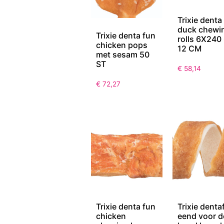
Trixie denta
duck chewi
Trixie denta fun
rolls 6X240
chicken pops
12 CM
met sesam 50
ST
€
58,14
€
72,27
Trixie denta fun
Trixie denta
chicken
eend voor d