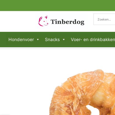
Hondenvoer
Snacks
Voer- en drinkbakke