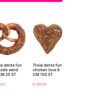
ie denta fun
Trixie denta fun
tzels eend
chicken love 6
CM 25 ST
CM 150 ST
,01
€
129,50