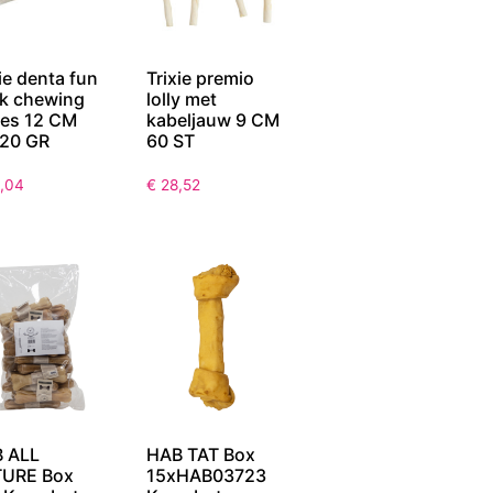
ie denta fun
Trixie premio
k chewing
lolly met
es 12 CM
kabeljauw 9 CM
20 GR
60 ST
,04
€
28,52
 ALL
HAB TAT Box
URE Box
15xHAB03723