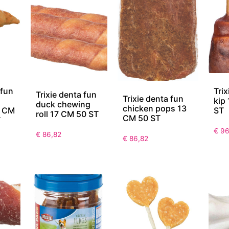
 fun
Trix
Trixie denta fun
Trixie denta fun
kip
duck chewing
chicken pops 13
1 CM
ST
roll 17 CM 50 ST
CM 50 ST
T
€
96
€
86,82
€
86,82