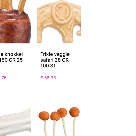
ie knokkel
Trixie veggie
 150 GR 25
safari 28 GR
100 ST
,76
€
86,33