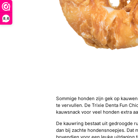
8,6
Sommige honden zijn gek op kauwen. D
te vervullen. De Trixie Denta Fun Ch
kauwsnack voor veel honden extra aan
De kauwring bestaat uit gedroogde ru
dan bij zachte hondensnoepjes. Dat m
bovendien voor een leuke uitdaging t