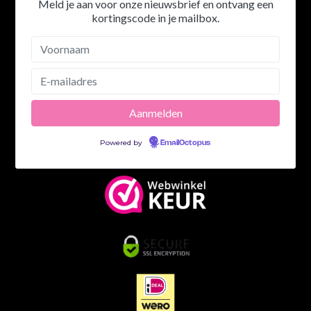
Meld je aan voor onze nieuwsbrief en ontvang een
kortingscode in je mailbox.
Powered by
EmailOctopus