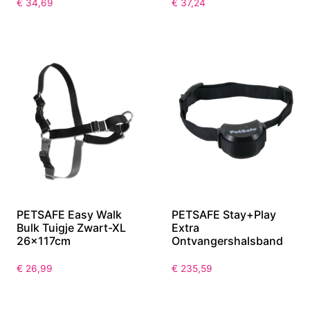
€
34,69
€
37,24
PETSAFE Easy Walk
PETSAFE Stay+Play
Bulk Tuigje Zwart-XL
Extra
26x117cm
Ontvangershalsband
€
26,99
€
235,59