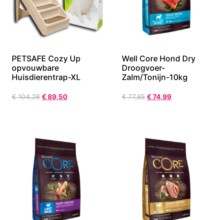
PETSAFE Cozy Up
Well Core Hond Dry
opvouwbare
Droogvoer-
Huisdierentrap-XL
Zalm/Tonijn-10kg
€
104,28
€
89,50
€
77,85
€
74,99