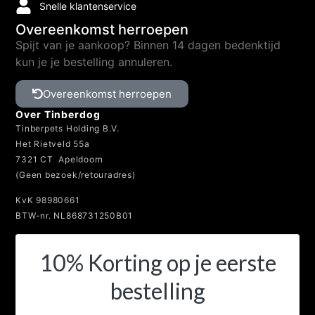
Snelle klantenservice
Overeenkomst herroepen
Spijt van je aankoop? Binnen 14 dagen bedenktijd
kun je je bestelling annuleren.
Overeenkomst herroepen
Over Tinberdog
Tinberpets Holding B.V.
Het Rietveld 55a
7321 CT Apeldoorn
(Geen bezoek/retouradres)
KvK 98980661
BTW-nr. NL868731250B01
10% Korting op je eerste
bestelling