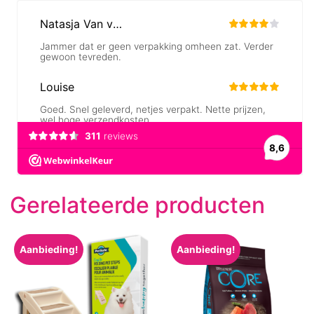
Gerelateerde producten
Aanbieding!
Aanbieding!