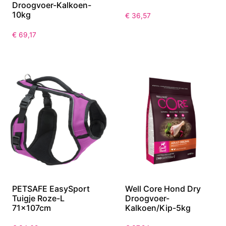
Droogvoer-Kalkoen-
10kg
€
36,57
€
69,17
PETSAFE EasySport
Well Core Hond Dry
Tuigje Roze-L
Droogvoer-
71x107cm
Kalkoen/Kip-5kg