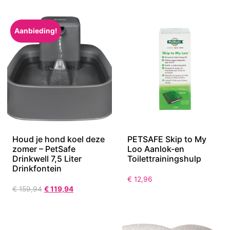
Aanbieding!
Houd je hond koel deze
PETSAFE Skip to My
zomer – PetSafe
Loo Aanlok-en
Drinkwell 7,5 Liter
Toilettrainingshulp
Drinkfontein
€
12,96
€
159,94
€
119,94