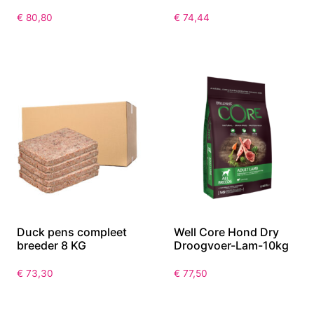
€
80,80
€
74,44
Duck pens compleet
Well Core Hond Dry
breeder 8 KG
Droogvoer-Lam-10kg
€
73,30
€
77,50