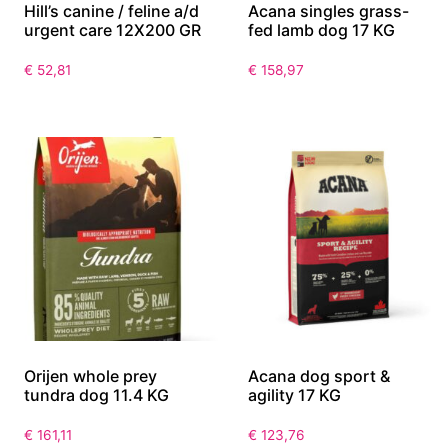
Hill’s canine / feline a/d
Acana singles grass-
urgent care 12X200 GR
fed lamb dog 17 KG
€
52,81
€
158,97
Orijen whole prey
Acana dog sport &
tundra dog 11.4 KG
agility 17 KG
€
161,11
€
123,76