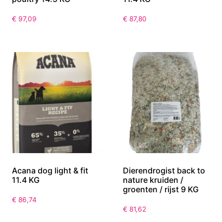
€
97,09
€
87,80
Acana dog light & fit
Dierendrogist back to
11.4 KG
nature kruiden /
groenten / rijst 9 KG
€
86,74
€
81,62