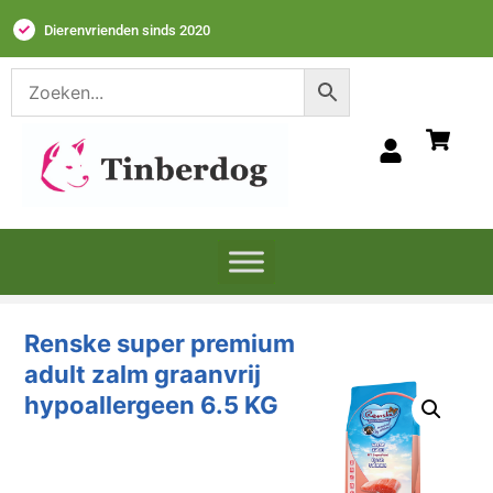
Dierenvrienden sinds 2020
Renske super premium
adult zalm graanvrij
hypoallergeen 6.5 KG