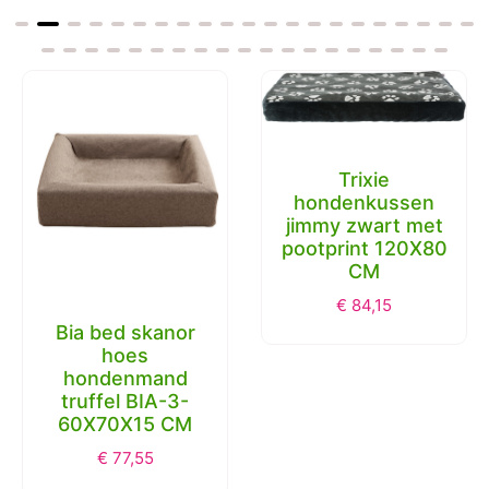
Trixie
hondenkussen
jimmy zwart met
pootprint 120X80
CM
€
84,15
Bia bed skanor
hoes
hondenmand
truffel BIA-3-
60X70X15 CM
€
77,55