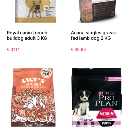
Royal canin french
Acana singles grass-
bulldog adult 3 KG
fed lamb dog 2 KG
€
31,14
€
30,93