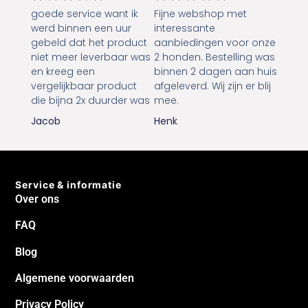
goede service want ik
Fijne webshop met
werd binnen een uur
interessante
gebeld dat het product
aanbiedingen voor onze
niet meer leverbaar was
2 honden. Bestelling was
en kreeg een
binnen 2 dagen aan huis
vergelijkbaar product
afgeleverd. Wij zijn er blij
die bijna 2x duurder was
mee.
Jacob
Henk
Service & informatie
Over ons
FAQ
Blog
Algemene voorwaarden
Privacy Policy