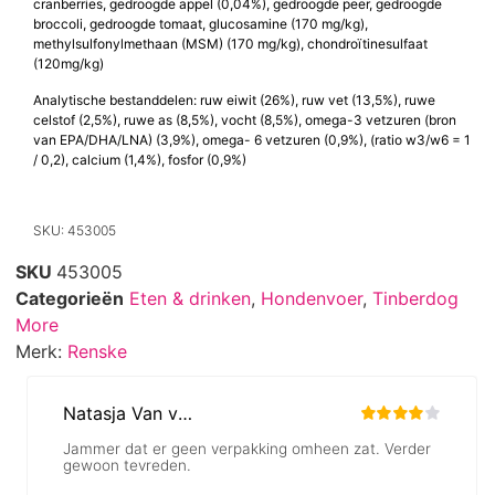
cranberries, gedroogde appel (0,04%), gedroogde peer, gedroogde
broccoli, gedroogde tomaat, glucosamine (170 mg/kg),
methylsulfonylmethaan (MSM) (170 mg/kg), chondroïtinesulfaat
(120mg/kg)
Analytische bestanddelen: ruw eiwit (26%), ruw vet (13,5%), ruwe
celstof (2,5%), ruwe as (8,5%), vocht (8,5%), omega-3 vetzuren (bron
van EPA/DHA/LNA) (3,9%), omega- 6 vetzuren (0,9%), (ratio w3/w6 = 1
/ 0,2), calcium (1,4%), fosfor (0,9%)
SKU: 453005
SKU
453005
Categorieën
Eten & drinken
,
Hondenvoer
,
Tinberdog
More
Merk:
Renske