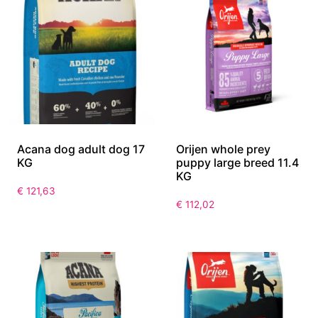
Acana dog adult dog 17
Orijen whole prey
KG
puppy large breed 11.4
KG
€
121,63
€
112,02