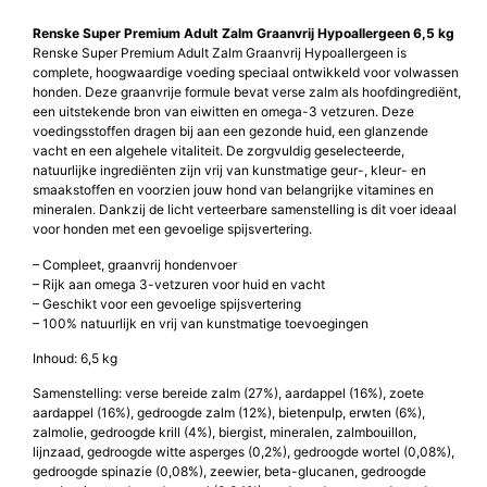
Renske Super Premium Adult Zalm Graanvrij Hypoallergeen 6,5 kg
Renske Super Premium Adult Zalm Graanvrij Hypoallergeen is
complete, hoogwaardige voeding speciaal ontwikkeld voor volwassen
honden. Deze graanvrije formule bevat verse zalm als hoofdingrediënt,
een uitstekende bron van eiwitten en omega-3 vetzuren. Deze
voedingsstoffen dragen bij aan een gezonde huid, een glanzende
vacht en een algehele vitaliteit. De zorgvuldig geselecteerde,
natuurlijke ingrediënten zijn vrij van kunstmatige geur-, kleur- en
smaakstoffen en voorzien jouw hond van belangrijke vitamines en
mineralen. Dankzij de licht verteerbare samenstelling is dit voer ideaal
voor honden met een gevoelige spijsvertering.
– Compleet, graanvrij hondenvoer
– Rijk aan omega 3-vetzuren voor huid en vacht
– Geschikt voor een gevoelige spijsvertering
– 100% natuurlijk en vrij van kunstmatige toevoegingen
Inhoud: 6,5 kg
Samenstelling: verse bereide zalm (27%), aardappel (16%), zoete
aardappel (16%), gedroogde zalm (12%), bietenpulp, erwten (6%),
zalmolie, gedroogde krill (4%), biergist, mineralen, zalmbouillon,
lijnzaad, gedroogde witte asperges (0,2%), gedroogde wortel (0,08%),
gedroogde spinazie (0,08%), zeewier, beta-glucanen, gedroogde