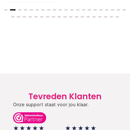
Tevreden Klanten
Onze support staat voor jou klaar.
★
★
★
★
★
★
★
★
★
★