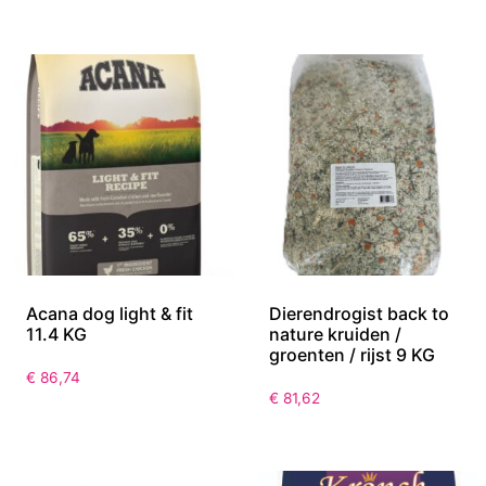
Acana dog light & fit
Dierendrogist back to
11.4 KG
nature kruiden /
groenten / rijst 9 KG
€
86,74
€
81,62