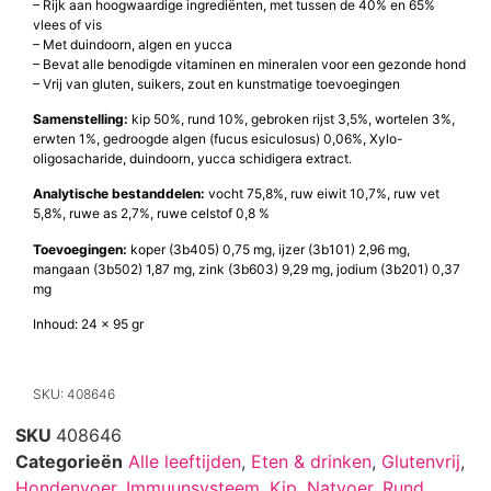
– Rijk aan hoogwaardige ingrediënten, met tussen de 40% en 65%
vlees of vis
– Met duindoorn, algen en yucca
– Bevat alle benodigde vitaminen en mineralen voor een gezonde hond
– Vrij van gluten, suikers, zout en kunstmatige toevoegingen
Samenstelling:
kip 50%, rund 10%, gebroken rijst 3,5%, wortelen 3%,
erwten 1%, gedroogde algen (fucus esiculosus) 0,06%, Xylo-
oligosacharide, duin­doorn, yucca schidigera extract.
Analytische bestanddelen:
vocht 75,8%, ruw eiwit 10,7%, ruw vet
5,8%, ruwe as 2,7%, ruwe celstof 0,8 %
Toevoegingen:
koper (3b405) 0,75 mg, ijzer (3b101) 2,96 mg,
mangaan (3b502) 1,87 mg, zink (3b603) 9,29 mg, jodium (3b201) 0,37
mg
Inhoud: 24 x 95 gr
SKU: 408646
SKU
408646
Categorieën
Alle leeftijden
,
Eten & drinken
,
Glutenvrij
,
Hondenvoer
,
Immuunsysteem
,
Kip
,
Natvoer
,
Rund
,