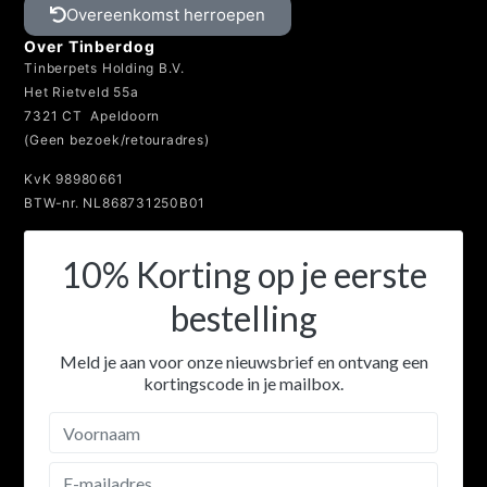
Overeenkomst herroepen
Over Tinberdog
Tinberpets Holding B.V.
Het Rietveld 55a
7321 CT Apeldoorn
(Geen bezoek/retouradres)
KvK 98980661
BTW-nr. NL868731250B01
10% Korting op je eerste
bestelling
Meld je aan voor onze nieuwsbrief en ontvang een
kortingscode in je mailbox.