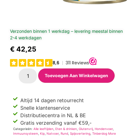
Verzonden binnen 1 werkdag – levering meestal binnen
2-4 werkdagen
€
42,25
Toevoegen Aan Winkelwagen
Altijd 14 dagen retourrecht
Snelle klantenservice
Distributiecentra in NL & BE
Gratis verzending vanaf €59,-
Categorieën:
Alle leeftijden
,
Eten & drinken
,
Glutenvrij
,
Hondenvoer
,
Immuunsysteem
,
Kip
,
Natvoer
,
Rund
,
Spijsvertering
,
Tinberdog More