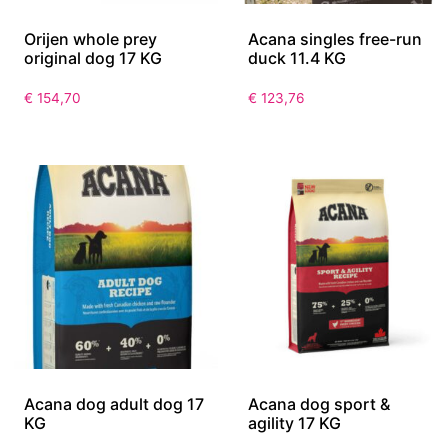
Orijen whole prey
Acana singles free-run
original dog 17 KG
duck 11.4 KG
€
154,70
€
123,76
Acana dog adult dog 17
Acana dog sport &
KG
agility 17 KG