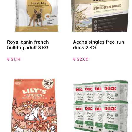
Royal canin french
Acana singles free-run
bulldog adult 3 KG
duck 2 KG
€
31,14
€
32,00