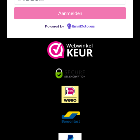
Powered by
EmailOctopus