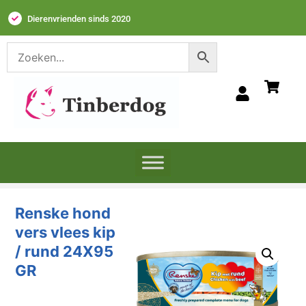
Dierenvrienden sinds 2020
Renske hond
vers vlees kip
/ rund 24X95
GR