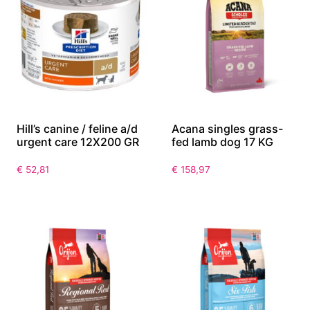
Hill’s canine / feline a/d
Acana singles grass-
urgent care 12X200 GR
fed lamb dog 17 KG
€
52,81
€
158,97