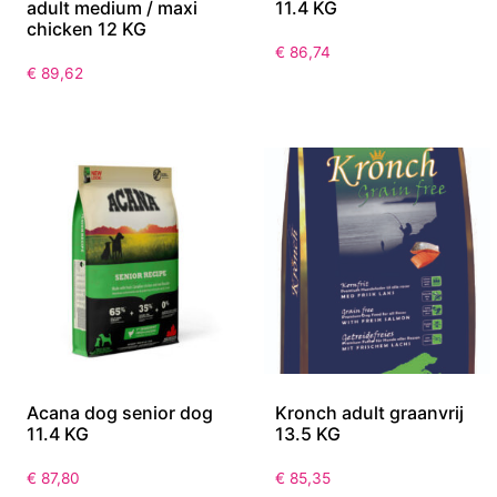
adult medium / maxi
11.4 KG
chicken 12 KG
€
86,74
€
89,62
Acana dog senior dog
Kronch adult graanvrij
11.4 KG
13.5 KG
€
87,80
€
85,35