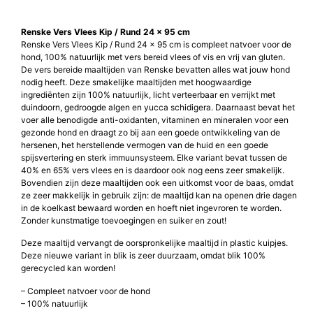
Renske Vers Vlees Kip / Rund 24 x 95 cm
Renske Vers Vlees Kip / Rund 24 x 95 cm is compleet natvoer voor de
hond, 100% natuurlijk met vers bereid vlees of vis en vrij van gluten.
De vers bereide maaltijden van Renske bevatten alles wat jouw hond
nodig heeft. Deze smakelijke maaltijden met hoogwaardige
ingrediënten zijn 100% natuurlijk, licht verteerbaar en verrijkt met
duindoorn, gedroogde algen en yucca schidigera. Daarnaast bevat het
voer alle benodigde anti-oxidanten, vitaminen en mineralen voor een
gezonde hond en draagt zo bij aan een goede ontwikkeling van de
hersenen, het herstellende vermogen van de huid en een goede
spijsvertering en sterk immuunsysteem. Elke variant bevat tussen de
40% en 65% vers vlees en is daardoor ook nog eens zeer smakelijk.
Bovendien zijn deze maaltijden ook een uitkomst voor de baas, omdat
ze zeer makkelijk in gebruik zijn: de maaltijd kan na openen drie dagen
in de koelkast bewaard worden en hoeft niet ingevroren te worden.
Zonder kunstmatige toevoegingen en suiker en zout!
Deze maaltijd vervangt de oorspronkelijke maaltijd in plastic kuipjes.
Deze nieuwe variant in blik is zeer duurzaam, omdat blik 100%
gerecycled kan worden!
– Compleet natvoer voor de hond
– 100% natuurlijk