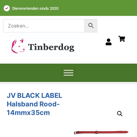
Dierenvrienden sinds 2020
JV BLACK LABEL
Halsband Rood-
14mmx35cm