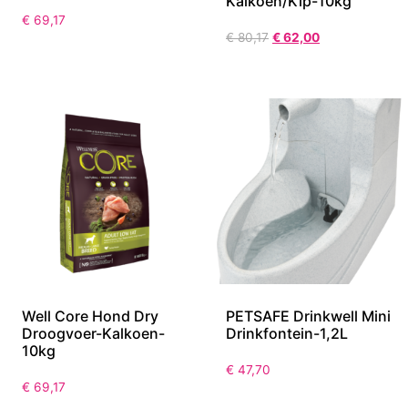
Kalkoen/Kip-10kg
€
69,17
€
80,17
€
62,00
Well Core Hond Dry
PETSAFE Drinkwell Mini
Droogvoer-Kalkoen-
Drinkfontein-1,2L
10kg
€
47,70
€
69,17