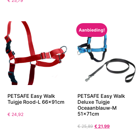
€
25,79
Aanbieding!
PETSAFE Easy Walk
PETSAFE Easy Walk
Tuigje Rood-L 66x91cm
Deluxe Tuigje
Oceaanblauw-M
51x71cm
€
24,92
€
25,89
€
21,99