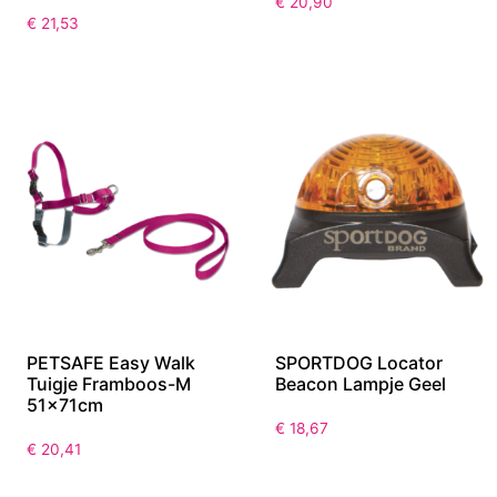
€
20,90
€
21,53
PETSAFE Easy Walk
SPORTDOG Locator
Tuigje Framboos-M
Beacon Lampje Geel
51x71cm
€
18,67
€
20,41