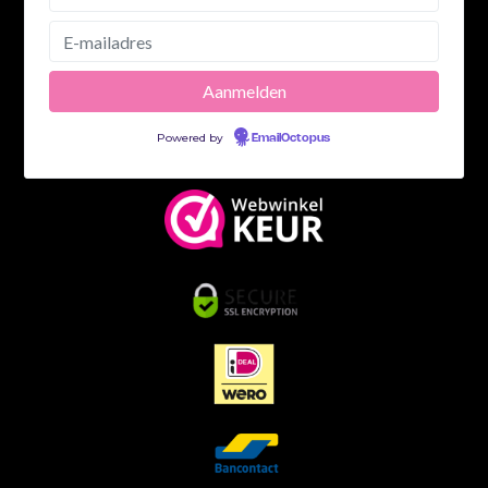
Powered by
EmailOctopus