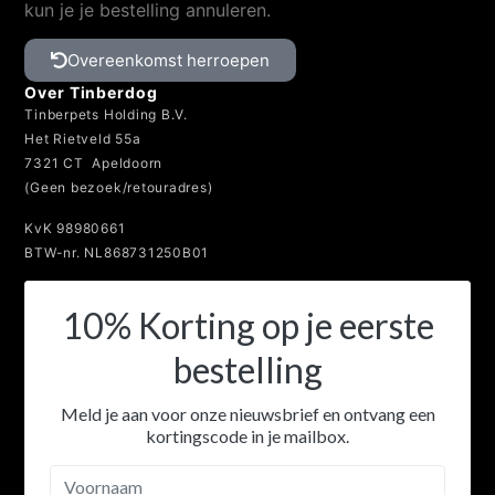
kun je je bestelling annuleren.
Overeenkomst herroepen
Over Tinberdog
Tinberpets Holding B.V.
Het Rietveld 55a
7321 CT Apeldoorn
(Geen bezoek/retouradres)
KvK 98980661
BTW-nr. NL868731250B01
10% Korting op je eerste
bestelling
Meld je aan voor onze nieuwsbrief en ontvang een
kortingscode in je mailbox.