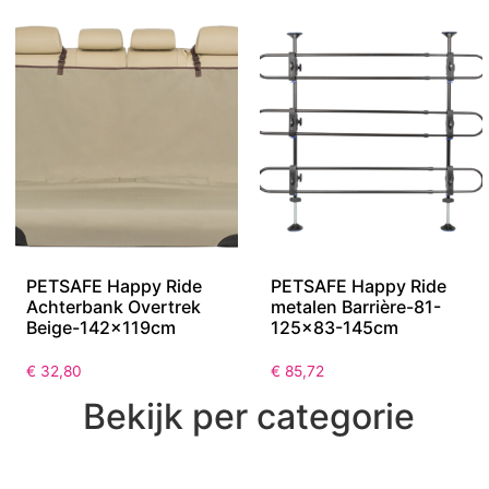
PETSAFE Happy Ride
PETSAFE Happy Ride
Achterbank Overtrek
metalen Barrière-81-
Beige-142x119cm
125×83-145cm
€
32,80
€
85,72
Bekijk per categorie