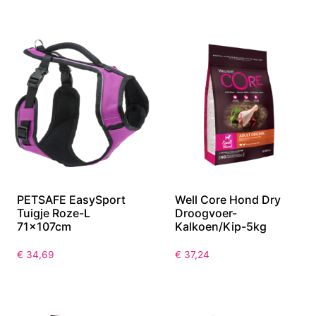
PETSAFE EasySport
Well Core Hond Dry
Tuigje Roze-L
Droogvoer-
71x107cm
Kalkoen/Kip-5kg
€
34,69
€
37,24