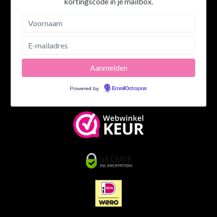
kortingscode in je mailbox.
Powered by
EmailOctopus