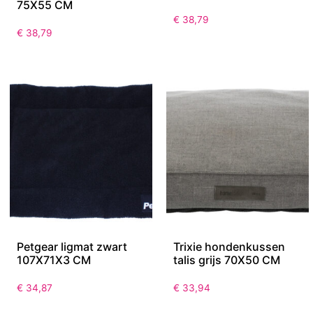
75X55 CM
€
38,79
€
38,79
Petgear ligmat zwart
Trixie hondenkussen
107X71X3 CM
talis grijs 70X50 CM
€
34,87
€
33,94