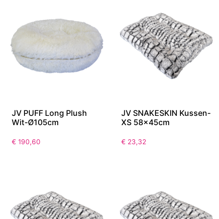
JV PUFF Long Plush
JV SNAKESKIN Kussen-
Wit-Ø105cm
XS 58x45cm
€
190,60
€
23,32