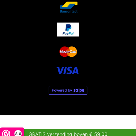
GRATIS verzending boven
€
59,00
8,6