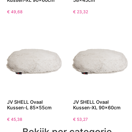
Kussen-XL 90x60cm
58x45cm
€
49,68
€
23,32
JV SHELL Ovaal
JV SHELL Ovaal
Kussen-L 85x55cm
Kussen-XL 90x60cm
€
45,38
€
53,27
Bekijk per categorie