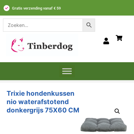
Gratis verzending vanaf € 59
Trixie hondenkussen
nio waterafstotend
donkergrijs 75X60 CM