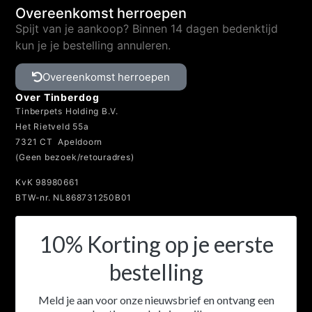
Overeenkomst herroepen
Spijt van je aankoop? Binnen 14 dagen bedenktijd
kun je je bestelling annuleren.
Overeenkomst herroepen
Over Tinberdog
Tinberpets Holding B.V.
Het Rietveld 55a
7321 CT Apeldoorn
(Geen bezoek/retouradres)
KvK 98980661
BTW-nr. NL868731250B01
10% Korting op je eerste
bestelling
Meld je aan voor onze nieuwsbrief en ontvang een