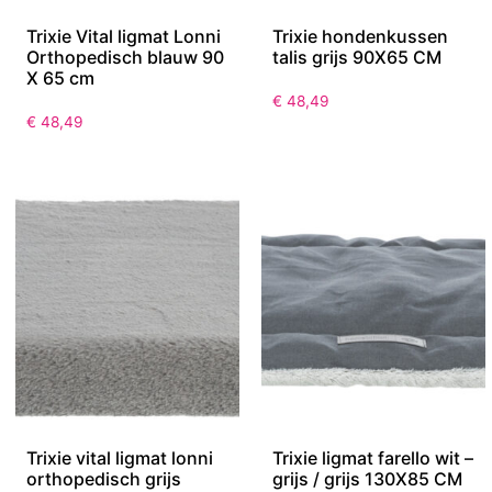
Trixie Vital ligmat Lonni
Trixie hondenkussen
Orthopedisch blauw 90
talis grijs 90X65 CM
X 65 cm
€
48,49
€
48,49
Trixie vital ligmat lonni
Trixie ligmat farello wit –
orthopedisch grijs
grijs / grijs 130X85 CM