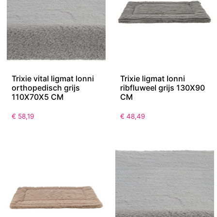
Trixie vital ligmat lonni
Trixie ligmat lonni
orthopedisch grijs
ribfluweel grijs 130X90
110X70X5 CM
CM
€
58,19
€
48,49