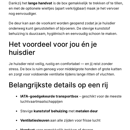
Dankzij het
lange handvat
is de box gemakkelijk te trekken of te tillen,
en met de optionele wieltjes (apart verkrijgbaar) maak je het vervoer
nog eenvoudiger.
De deur kan aan de voorkant worden geopend zodat je je huisdier
onderweg kunt geruststellen of bijvoeren. De stevige kunststof
behuizing is duurzaam, hygiënisch en eenvoudig schoon te maken.
Het voordeel voor jou én je
huisdier
Je huisdier reist veilig, rustig en comfortabel — en jij reist zonder
stress. De box is ruim genoeg voor middelgrote honden of grote katten
en zorgt voor voldoende ventilatie tijdens lange ritten of vluchten.
Belangrijkste details op een rij
IATA-goedgekeurde transportbox
– geschikt voor de meeste
luchtvaartmaatschappijen
Stevige
kunststof behuizing
met
metalen deur
Ventilatiesleuven
aan alle zijden voor frisse lucht
Handvat
voor gemakkelijk trekken of dragen