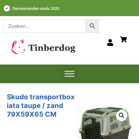
Dierenvrienden sinds 2020
Skudo transportbox
iata taupe / zand
79X59X65 CM