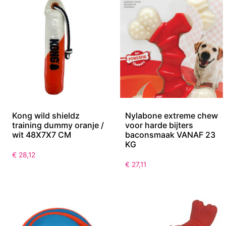
Kong wild shieldz
Nylabone extreme chew
training dummy oranje /
voor harde bijters
wit 48X7X7 CM
baconsmaak VANAF 23
KG
€
28,12
€
27,11