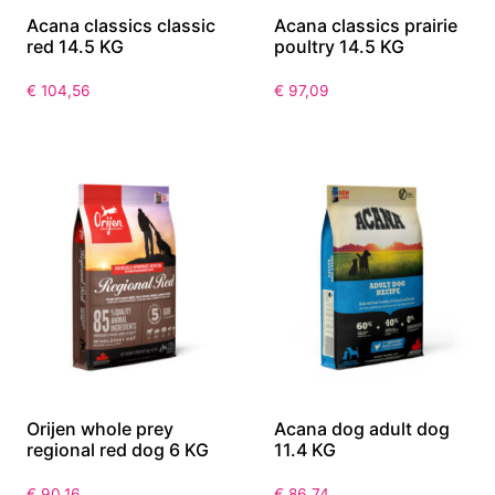
Acana classics classic
Acana classics prairie
red 14.5 KG
poultry 14.5 KG
€
104,56
€
97,09
Orijen whole prey
Acana dog adult dog
regional red dog 6 KG
11.4 KG
€
90,16
€
86,74