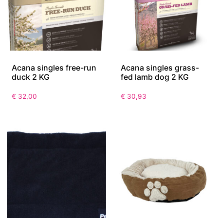
Acana singles free-run
Acana singles grass-
duck 2 KG
fed lamb dog 2 KG
€
32,00
€
30,93