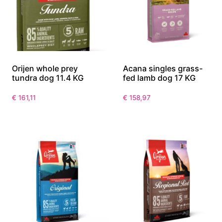
Orijen whole prey
Acana singles grass-
tundra dog 11.4 KG
fed lamb dog 17 KG
€
161,11
€
158,97