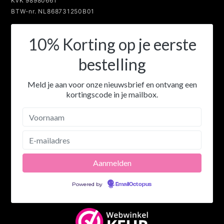
KvK 98980661
BTW-nr. NL868731250B01
10% Korting op je eerste
bestelling
Meld je aan voor onze nieuwsbrief en ontvang een
kortingscode in je mailbox.
Powered by
EmailOctopus