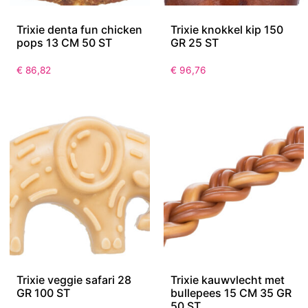
Trixie denta fun chicken
Trixie knokkel kip 150
pops 13 CM 50 ST
GR 25 ST
€
86,82
€
96,76
Trixie veggie safari 28
Trixie kauwvlecht met
GR 100 ST
bullepees 15 CM 35 GR
50 ST