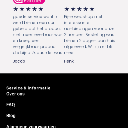
★
★
★
★
★
★
★
★
★
★
goede service want ik
Fijne webshop met
werd binnen een uur
interessante
gebeld dat het product
aanbiedingen voor onze
niet meer leverbaar was
2 honden. Bestelling was
en kreeg een
binnen 2 dagen aan huis
vergelijkbaar product
afgeleverd. Wij zijn er blij
die bijna 2x duurder was
mee.
Jacob
Henk
Service & informatie
Over ons
FAQ
Blog
Algemene voorwaarden