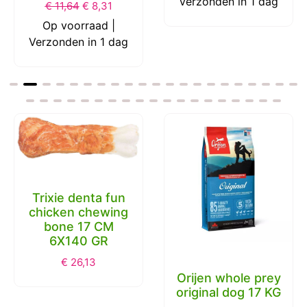
Verzonden in 1 dag
€
11,64
€
8,31
Op voorraad |
Verzonden in 1 dag
Trixie denta fun
chicken chewing
bone 17 CM
6X140 GR
€
26,13
Orijen whole prey
original dog 17 KG