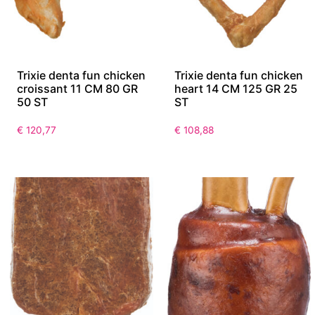
Trixie denta fun chicken
Trixie denta fun chicken
croissant 11 CM 80 GR
heart 14 CM 125 GR 25
50 ST
ST
€
120,77
€
108,88