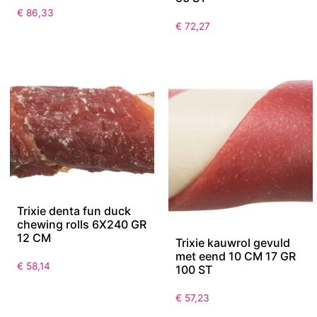
€
86,33
€
72,27
Trixie denta fun duck
chewing rolls 6X240 GR
12 CM
Trixie kauwrol gevuld
met eend 10 CM 17 GR
€
58,14
100 ST
€
57,23