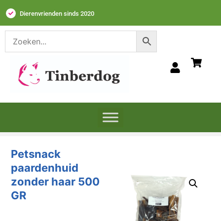
Dierenvrienden sinds 2020
Petsnack
paardenhuid
zonder haar 500
GR