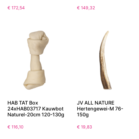
€
172,54
€
149,32
HAB TAT Box
JV ALL NATURE
24xHAB03717 Kauwbot
Hertengewei-M 76-
Naturel-20cm 120-130g
150g
€
116,10
€
19,83