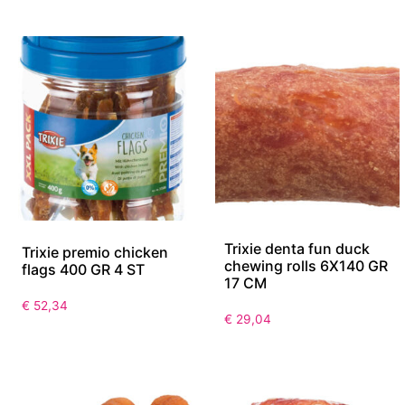
Trixie denta fun duck
Trixie premio chicken
chewing rolls 6X140 GR
flags 400 GR 4 ST
17 CM
€
52,34
€
29,04