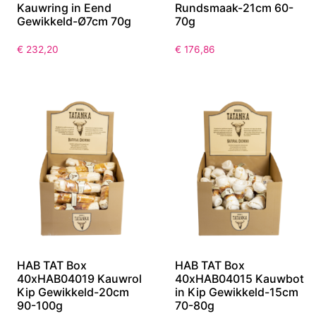
Kauwring in Eend
Rundsmaak-21cm 60-
Gewikkeld-Ø7cm 70g
70g
€
232,20
€
176,86
HAB TAT Box
HAB TAT Box
40xHAB04019 Kauwrol
40xHAB04015 Kauwbot
Kip Gewikkeld-20cm
in Kip Gewikkeld-15cm
90-100g
70-80g