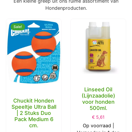
Een kleine greep uit ons ruime assortiment van
Hondenproducten.
Sale!
Linseed Oil
(Lijnzaadolie)
Chuckit Honden
voor honden
Speeltje Ultra Ball
500ml.
| 2 Stuks Duo
€
5,61
Pack Medium 6
cm.
Op voorraad |