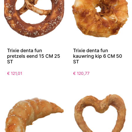
Trixie denta fun
Trixie denta fun
pretzels eend 15 CM 25
kauwring kip 6 CM 50
ST
ST
€
121,01
€
120,77