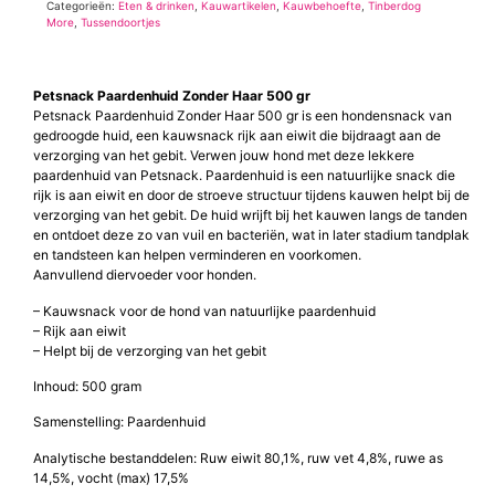
Categorieën:
Eten & drinken
,
Kauwartikelen
,
Kauwbehoefte
,
Tinberdog
More
,
Tussendoortjes
Petsnack Paardenhuid Zonder Haar 500 gr
Petsnack Paardenhuid Zonder Haar 500 gr is een hondensnack van
gedroogde huid, een kauwsnack rijk aan eiwit die bijdraagt aan de
verzorging van het gebit. Verwen jouw hond met deze lekkere
paardenhuid van Petsnack. Paardenhuid is een natuurlijke snack die
rijk is aan eiwit en door de stroeve structuur tijdens kauwen helpt bij de
verzorging van het gebit. De huid wrijft bij het kauwen langs de tanden
en ontdoet deze zo van vuil en bacteriën, wat in later stadium tandplak
en tandsteen kan helpen verminderen en voorkomen.
Aanvullend diervoeder voor honden.
– Kauwsnack voor de hond van natuurlijke paardenhuid
– Rijk aan eiwit
– Helpt bij de verzorging van het gebit
Inhoud: 500 gram
Samenstelling: Paardenhuid
Analytische bestanddelen: Ruw eiwit 80,1%, ruw vet 4,8%, ruwe as
14,5%, vocht (max) 17,5%