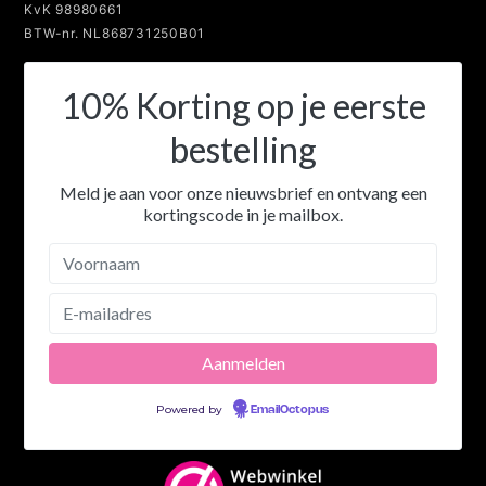
KvK 98980661
BTW-nr. NL868731250B01
10% Korting op je eerste
bestelling
Meld je aan voor onze nieuwsbrief en ontvang een
kortingscode in je mailbox.
Powered by
EmailOctopus