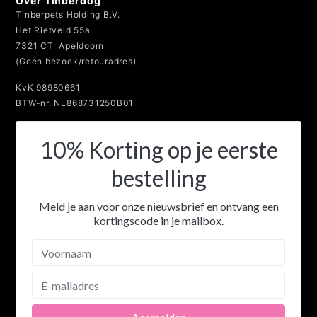
Over Tinberdog
Tinberpets Holding B.V.
Het Rietveld 55a
7321 CT Apeldoorn
(Geen bezoek/retouradres)
KvK 98980661
BTW-nr. NL868731250B01
10% Korting op je eerste
bestelling
Meld je aan voor onze nieuwsbrief en ontvang een
kortingscode in je mailbox.