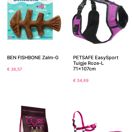
BEN FISHBONE Zalm-G
PETSAFE EasySport
Tuigje Roze-L
71x107cm
€
36,57
€
34,69