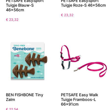
PETSAFE EasySport
PETSAFE EasySport
Tuigje Blauw-S
Tuigje Roze-S 46x56cm
46x56cm
€
23,32
€
23,32
BEN FISHBONE Tiny
PETSAFE Easy Walk
Zalm
Tuigje Framboos-L
66x91cm
€
22,54