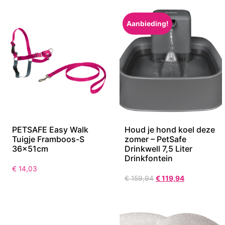
Aanbieding!
PETSAFE Easy Walk
Houd je hond koel deze
Tuigje Framboos-S
zomer – PetSafe
36x51cm
Drinkwell 7,5 Liter
Drinkfontein
€
14,03
€
159,94
€
119,94