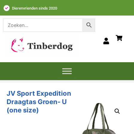
Dierenvrienden sinds 2020
JV Sport Expedition
Draagtas Groen- U
(one size)