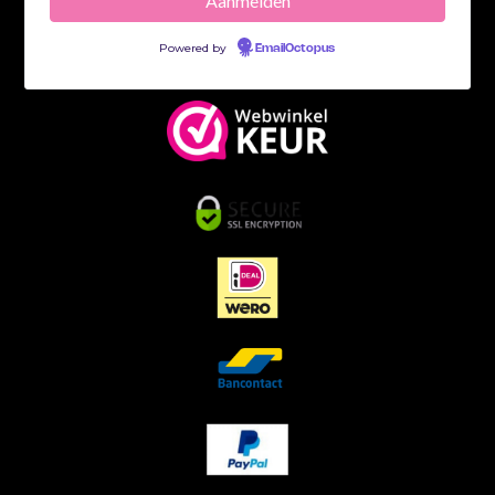
Powered by
EmailOctopus