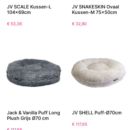
JV SCALE Kussen-L
JV SNAKESKIN Ovaal
104x69cm
Kussen-M 75x50cm
€
53,36
€
32,80
Jack & Vanilla Puff Long
JV SHELL Puff-Ø70cm
Plush Grijs Ø70 cm
€
117,65
€
117,65