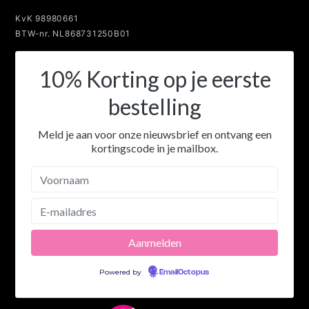
KvK 98980661
BTW-nr. NL868731250B01
10% Korting op je eerste
bestelling
Meld je aan voor onze nieuwsbrief en ontvang een
kortingscode in je mailbox.
Powered by
EmailOctopus