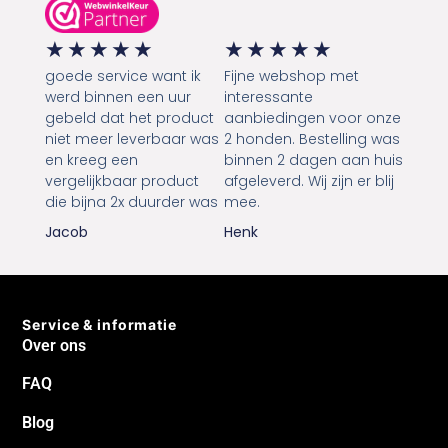
★
★
★
★
★
★
★
★
★
★
goede service want ik
Fijne webshop met
werd binnen een uur
interessante
gebeld dat het product
aanbiedingen voor onze
niet meer leverbaar was
2 honden. Bestelling was
en kreeg een
binnen 2 dagen aan huis
vergelijkbaar product
afgeleverd. Wij zijn er blij
die bijna 2x duurder was
mee.
Jacob
Henk
Service & informatie
Over ons
FAQ
Blog