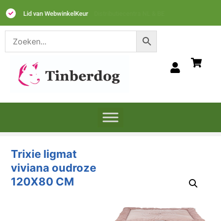
Lid van WebwinkelKeur
Trixie ligmat
viviana oudroze
120X80 CM