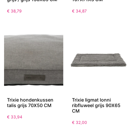
€
38,79
€
34,87
Trixie hondenkussen
Trixie ligmat lonni
talis grijs 70X50 CM
ribfluweel grijs 90X65
CM
€
33,94
€
32,00