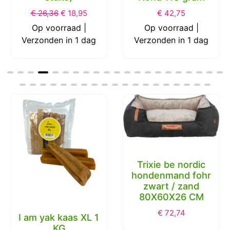
€
26,36
€
18,95
€
42,75
Op voorraad |
Op voorraad |
Verzonden in 1 dag
Verzonden in 1 dag
Trixie be nordic
hondenmand fohr
zwart / zand
80X60X26 CM
€
72,74
I am yak kaas XL 1
KG