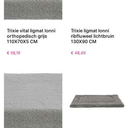
Trixie vital ligmat lonni
Trixie ligmat lonni
orthopedisch grijs
ribfluweel lichtbruin
110X70X5 CM
130X90 CM
€
58,19
€
48,49