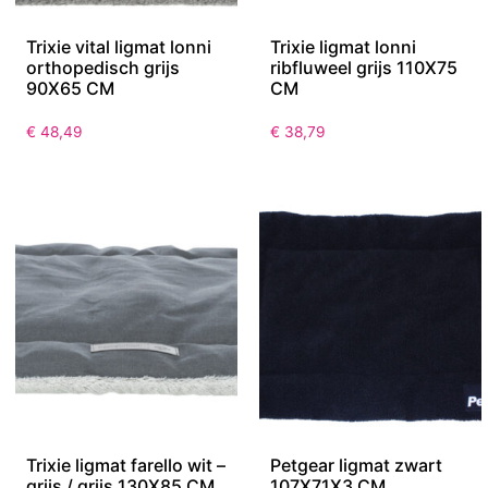
Trixie vital ligmat lonni
Trixie ligmat lonni
orthopedisch grijs
ribfluweel grijs 110X75
90X65 CM
CM
€
48,49
€
38,79
Trixie ligmat farello wit –
Petgear ligmat zwart
grijs / grijs 130X85 CM
107X71X3 CM