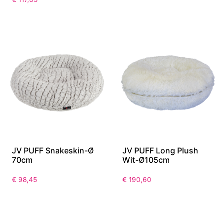
JV PUFF Snakeskin-Ø
JV PUFF Long Plush
70cm
Wit-Ø105cm
€
98,45
€
190,60