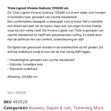
Trixie Ligmat Viviana Oudroze 120X80 cm
De Trixie Ligmat Viviana Oudroze 120X80 cm is een matje voor honden
in huiselijke look, gemaakt van zachte meubelstof.
Een comfortabele slaapplek is belangrijk voor je hond. Het is namelijk
niet alleen een plek om te rusten, maar ook zijn eigen knusse hoekje
waar hij zich veilig voelt. De Viviana Ligmat van Trixie is gemaakt van
zachte meubelstof en heeft een polyestervlies vulling. Zo biedt deze
mat de perfecte mix van comfort, ondersteuning en stijl!
De ligmat kan gewassen worden in de wasmachine op 40 graden. De
antislip onderkant zorgt ervoor dat de mat stevig blijft liggen.
– Hondenligmat gemaakt van zachte meubelstof
– Stijlvolle, huiselijke look
– Slipvaste onderkant
Afmeting: 120X80 cm
SKU: 450529
SKU
450529
Categorieën
Kussens
,
Slapen & rust
,
Tinberdog More