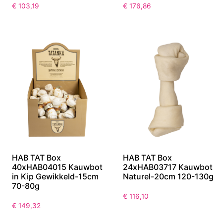
€
103,19
€
176,86
HAB TAT Box
HAB TAT Box
40xHAB04015 Kauwbot
24xHAB03717 Kauwbot
in Kip Gewikkeld-15cm
Naturel-20cm 120-130g
70-80g
€
116,10
€
149,32