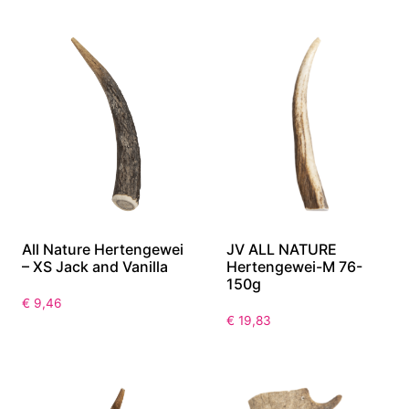
All Nature Hertengewei
JV ALL NATURE
– XS Jack and Vanilla
Hertengewei-M 76-
150g
€
9,46
€
19,83