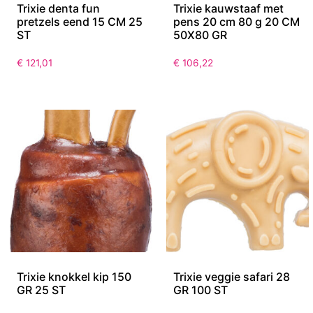
Trixie denta fun
Trixie kauwstaaf met
pretzels eend 15 CM 25
pens 20 cm 80 g 20 CM
ST
50X80 GR
€
121,01
€
106,22
Trixie knokkel kip 150
Trixie veggie safari 28
GR 25 ST
GR 100 ST