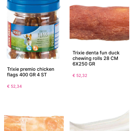
Trixie denta fun duck
chewing rolls 28 CM
6X250 GR
Trixie premio chicken
flags 400 GR 4 ST
€
52,32
€
52,34