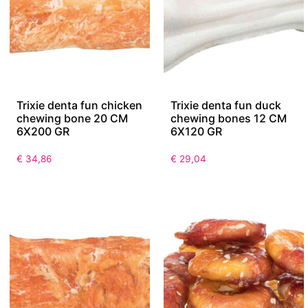
Trixie denta fun chicken
Trixie denta fun duck
chewing bone 20 CM
chewing bones 12 CM
6X200 GR
6X120 GR
€
34,86
€
29,04