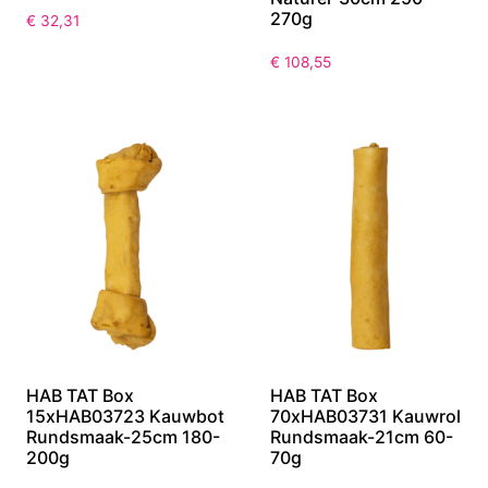
270g
€
32,31
€
108,55
HAB TAT Box
HAB TAT Box
15xHAB03723 Kauwbot
70xHAB03731 Kauwrol
Rundsmaak-25cm 180-
Rundsmaak-21cm 60-
200g
70g