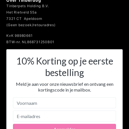
Over Tinberdog
Tinberpets Holding B.V.
Het Rietveld 55a
7321 CT Apeldoorn
(Geen bezoek/retouradres)
KvK 98980661
BTW-nr. NL868731250B01
10% Korting op je eerste
bestelling
Meld je aan voor onze nieuwsbrief en ontvang een
kortingscode in je mailbox.