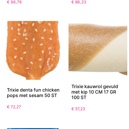
€
96,76
€
86,33
Trixie kauwrol gevuld
Trixie denta fun chicken
met kip 10 CM 17 GR
pops met sesam 50 ST
100 ST
€
72,27
€
57,23