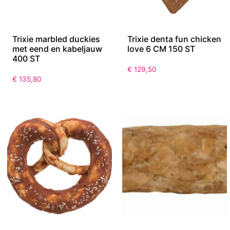
Trixie marbled duckies
Trixie denta fun chicken
met eend en kabeljauw
love 6 CM 150 ST
400 ST
€
129,50
€
135,80