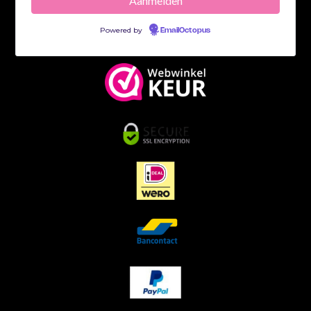
Powered by
EmailOctopus