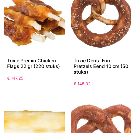
Trixie Premio Chicken
Trixie Denta Fun
Flags 22 gr (220 stuks)
Pretzels Eend 10 cm (50
stuks)
€
147,25
€
145,02