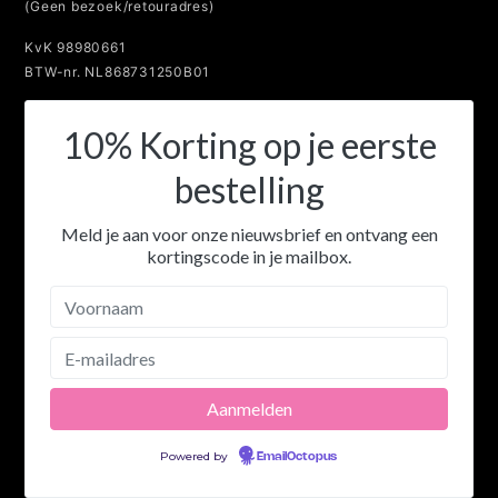
(Geen bezoek/retouradres)
KvK 98980661
BTW-nr. NL868731250B01
10% Korting op je eerste
bestelling
Meld je aan voor onze nieuwsbrief en ontvang een
kortingscode in je mailbox.
Powered by
EmailOctopus