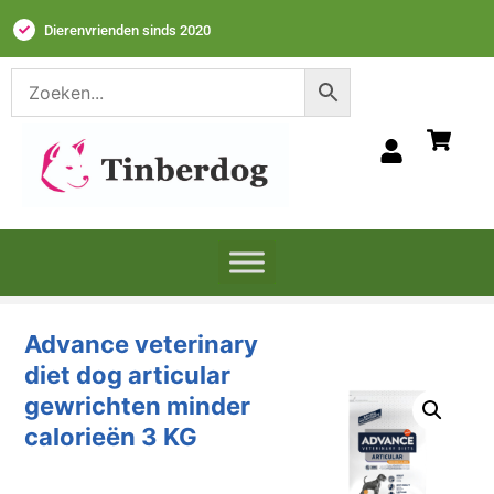
Dierenvrienden sinds 2020
Advance veterinary
diet dog articular
gewrichten minder
calorieën 3 KG