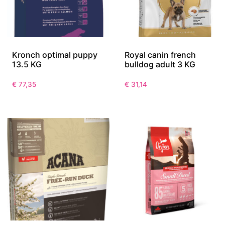
Kronch optimal puppy
Royal canin french
13.5 KG
bulldog adult 3 KG
€
77,35
€
31,14