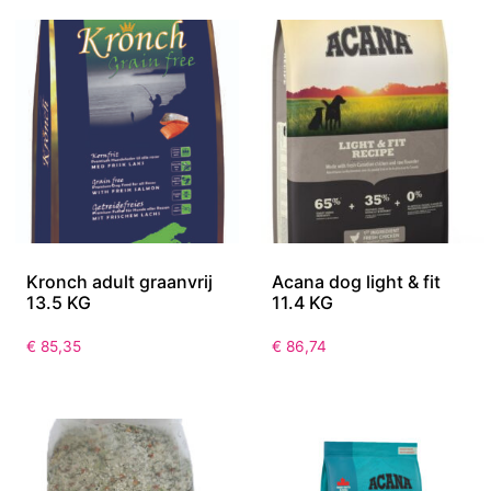
Kronch adult graanvrij
Acana dog light & fit
13.5 KG
11.4 KG
€
85,35
€
86,74