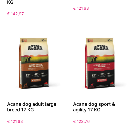
KG
€
121,63
€
142,97
Acana dog adult large
Acana dog sport &
breed 17 KG
agility 17 KG
€
121,63
€
123,76