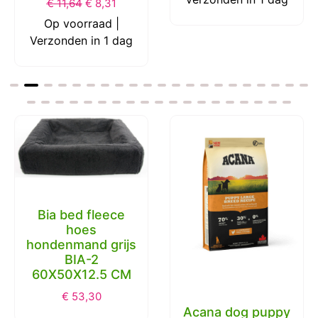
€
11,64
€
8,31
Op voorraad |
Verzonden in 1 dag
Bia bed fleece
hoes
hondenmand grijs
BIA-2
60X50X12.5 CM
€
53,30
Acana dog puppy