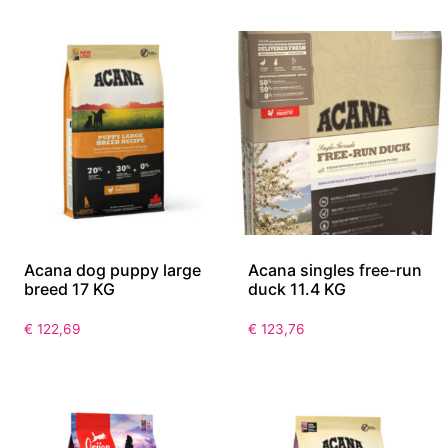
Acana dog puppy large
Acana singles free-run
breed 17 KG
duck 11.4 KG
€
122,69
€
123,76