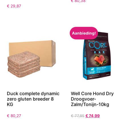
€
80,38
€
29,87
Aanbieding!
Duck complete dynamic
Well Core Hond Dry
zero gluten breeder 8
Droogvoer-
KG
Zalm/Tonijn-10kg
€
80,27
€
77,85
€
74,99