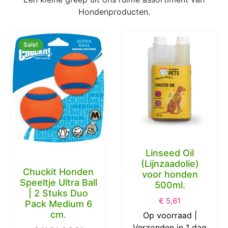
Hondenproducten.
Sale!
Linseed Oil
(Lijnzaadolie)
Chuckit Honden
voor honden
Speeltje Ultra Ball
500ml.
| 2 Stuks Duo
€
5,61
Pack Medium 6
cm.
Op voorraad |
Verzonden in 1 dag