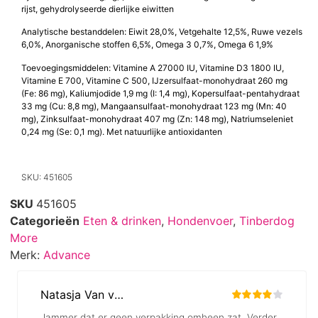
rijst, gehydrolyseerde dierlijke eiwitten
Analytische bestanddelen: Eiwit 28,0%, Vetgehalte 12,5%, Ruwe vezels
6,0%, Anorganische stoffen 6,5%, Omega 3 0,7%, Omega 6 1,9%
Toevoegingsmiddelen: Vitamine A 27000 IU, Vitamine D3 1800 IU,
Vitamine E 700, Vitamine C 500, IJzersulfaat-monohydraat 260 mg
(Fe: 86 mg), Kaliumjodide 1,9 mg (I: 1,4 mg), Kopersulfaat-pentahydraat
33 mg (Cu: 8,8 mg), Mangaansulfaat-monohydraat 123 mg (Mn: 40
mg), Zinksulfaat-monohydraat 407 mg (Zn: 148 mg), Natriumseleniet
0,24 mg (Se: 0,1 mg). Met natuurlijke antioxidanten
SKU: 451605
SKU
451605
Categorieën
Eten & drinken
,
Hondenvoer
,
Tinberdog
More
Merk:
Advance