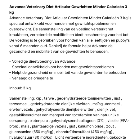
Advance Veterinary Diet Articular Gewrichten Minder Calorieën 3
kg
Advance Veterinary Diet Articular Gewrichten Minder Calorieën 3 kg is
speciaal ontwikkeld voor honden met gewrichtsproblemen en
overgewicht. De samenstelling van de voeding versterkt het
kraakbeen, verbeterd de mobiliteit en biedt bescherming voor het bot.
De voeding is te gebruiken voor honden van alle leeftijden en puppy's
vanaf 6 maanden oud. Dankzij de formule helpt Advance de
gezondheid en mobiliteit van de gewrichten te behouden.
– Volledige dieetvoeding van Advance
– Speciaal ontwikkeld voor honden met gewrichtsproblemen
– Helpt de gezondheid en mobiliteit van de gewrichten te behouden
– Verlaagd caloriegehalte
Inhoud: 3 kg
Samenstelling: Kip , tarwe , gedehydrateerde tonijneiwitten , rĳst ,
tarwemeel , gedehydrateerde dierlijke eiwitten , maïsglutenmeel ,
erwtenvezels , gehydrolyseerde dierlijke eiwitten , dierlijk vet,
gestabiliseerd met een mengsel van tocoferolen van natuurlijke
oorsprong , bietenpulp , gehydrolyseerd collageen (3%) , visolie (EPA-
bron) , maïs , plantaardige vezels , gist , kaliumchloride , zout ,
glucosamine (650 mg/kg) , chondroïtinesulfaat (450 mg/kg) ,
hyaluronzuur (30 mg/kg) , Licht verteerbare ingrediënten: gekookte