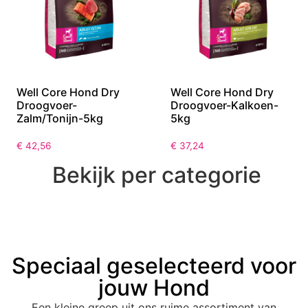
Well Core Hond Dry
Well Core Hond Dry
Droogvoer-
Droogvoer-Kalkoen-
Zalm/Tonijn-5kg
5kg
€
42,56
€
37,24
Bekijk per categorie
Speciaal geselecteerd voor
jouw Hond
Een kleine greep uit ons ruime assortiment van