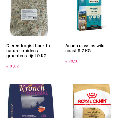
Dierendrogist back to
Acana classics wild
nature kruiden /
coast 9.7 KG
groenten / rijst 9 KG
€
78,20
€
81,62