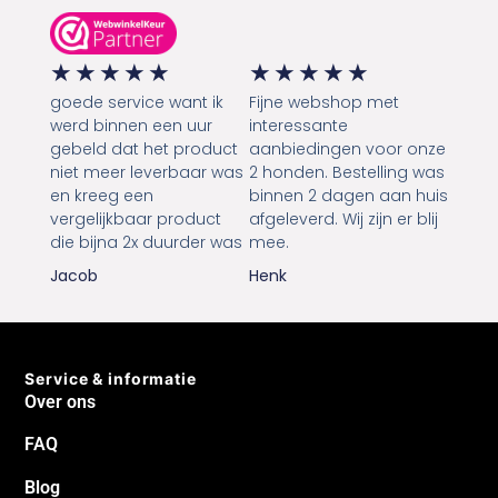
★
★
★
★
★
★
★
★
★
★
goede service want ik
Fijne webshop met
werd binnen een uur
interessante
gebeld dat het product
aanbiedingen voor onze
niet meer leverbaar was
2 honden. Bestelling was
en kreeg een
binnen 2 dagen aan huis
vergelijkbaar product
afgeleverd. Wij zijn er blij
die bijna 2x duurder was
mee.
Jacob
Henk
Service & informatie
Over ons
FAQ
Blog