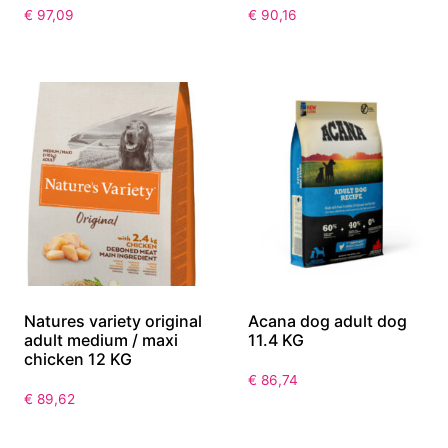
€
97,09
€
90,16
Natures variety original
Acana dog adult dog
adult medium / maxi
11.4 KG
chicken 12 KG
€
86,74
€
89,62