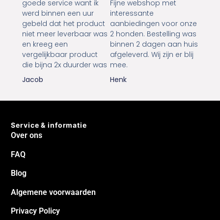
goede service want ik
Fijne webshop met
werd binnen een uur
interessante
gebeld dat het product
aanbiedingen voor onze
niet meer leverbaar was
2 honden. Bestelling was
en kreeg een
binnen 2 dagen aan huis
vergelijkbaar product
afgeleverd. Wij zijn er blij
die bijna 2x duurder was
mee.
Jacob
Henk
Service & informatie
Over ons
FAQ
Blog
Algemene voorwaarden
Privacy Policy