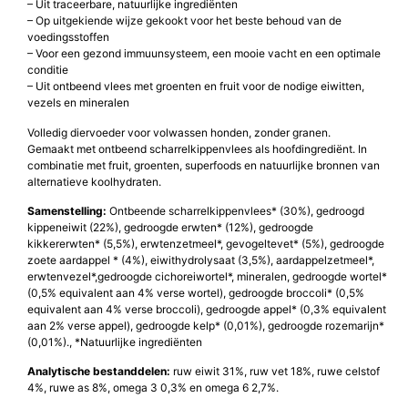
– Uit traceerbare, natuurlijke ingrediënten
– Op uitgekiende wijze gekookt voor het beste behoud van de
voedingsstoffen
– Voor een gezond immuunsysteem, een mooie vacht en een optimale
conditie
– Uit ontbeend vlees met groenten en fruit voor de nodige eiwitten,
vezels en mineralen
Volledig diervoeder voor volwassen honden, zonder granen.
Gemaakt met ontbeend scharrelkippenvlees als hoofdingrediënt. In
combinatie met fruit, groenten, superfoods en natuurlijke bronnen van
alternatieve koolhydraten.
Samenstelling:
Ontbeende scharrelkippenvlees* (30%), gedroogd
kippeneiwit (22%), gedroogde erwten* (12%), gedroogde
kikkererwten* (5,5%), erwtenzetmeel*, gevogeltevet* (5%), gedroogde
zoete aardappel * (4%), eiwithydrolysaat (3,5%), aardappelzetmeel*,
erwtenvezel*,gedroogde cichoreiwortel*, mineralen, gedroogde wortel*
(0,5% equivalent aan 4% verse wortel), gedroogde broccoli* (0,5%
equivalent aan 4% verse broccoli), gedroogde appel* (0,3% equivalent
aan 2% verse appel), gedroogde kelp* (0,01%), gedroogde rozemarijn*
(0,01%)., *Natuurlijke ingrediënten
Analytische bestanddelen:
ruw eiwit 31%, ruw vet 18%, ruwe celstof
4%, ruwe as 8%, omega 3 0,3% en omega 6 2,7%.