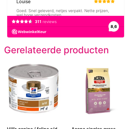
Gerelateerde producten
Hill’s canine / feline a/d
Acana singles grass-