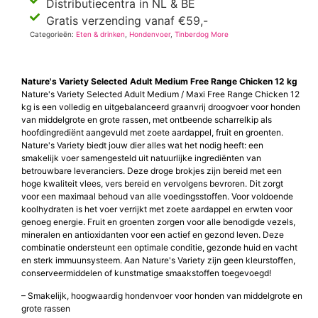
Distributiecentra in NL & BE
Gratis verzending vanaf €59,-
Categorieën:
Eten & drinken
,
Hondenvoer
,
Tinberdog More
Nature's Variety Selected Adult Medium Free Range Chicken 12 kg
Nature's Variety Selected Adult Medium / Maxi Free Range Chicken 12
kg is een volledig en uitgebalanceerd graanvrij droogvoer voor honden
van middelgrote en grote rassen, met ontbeende scharrelkip als
hoofdingrediënt aangevuld met zoete aardappel, fruit en groenten.
Nature's Variety biedt jouw dier alles wat het nodig heeft: een
smakelijk voer samengesteld uit natuurlijke ingrediënten van
betrouwbare leveranciers. Deze droge brokjes zijn bereid met een
hoge kwaliteit vlees, vers bereid en vervolgens bevroren. Dit zorgt
voor een maximaal behoud van alle voedingsstoffen. Voor voldoende
koolhydraten is het voer verrijkt met zoete aardappel en erwten voor
genoeg energie. Fruit en groenten zorgen voor alle benodigde vezels,
mineralen en antioxidanten voor een actief en gezond leven. Deze
combinatie ondersteunt een optimale conditie, gezonde huid en vacht
en sterk immuunsysteem. Aan Nature's Variety zijn geen kleurstoffen,
conserveermiddelen of kunstmatige smaakstoffen toegevoegd!
– Smakelijk, hoogwaardig hondenvoer voor honden van middelgrote en
grote rassen