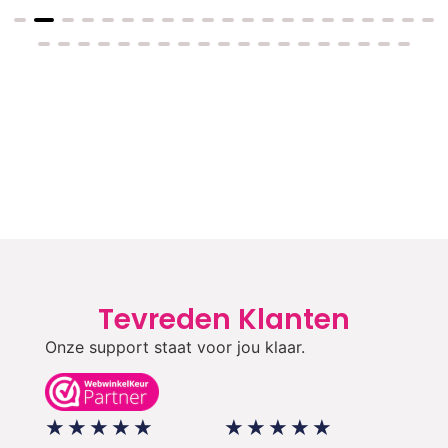
Tevreden Klanten
Onze support staat voor jou klaar.
★
★
★
★
★
★
★
★
★
★