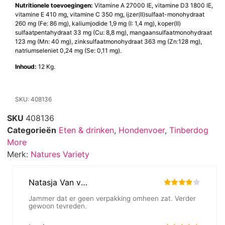
Nutritionele toevoegingen:
Vitamine A 27000 IE, vitamine D3 1800 IE,
vitamine E 410 mg, vitamine C 350 mg, ijzer(II)sulfaat-monohydraat
260 mg (Fe: 86 mg), kaliumjodide 1,9 mg (I: 1,4 mg), koper(II)
sulfaatpentahydraat 33 mg (Cu: 8,8 mg), mangaansulfaatmonohydraat
123 mg (Mn: 40 mg), zinksulfaatmonohydraat 363 mg (Zn:128 mg),
natriumseleniet 0,24 mg (Se: 0,11 mg).
Inhoud:
12 Kg.
SKU: 408136
SKU
408136
Categorieën
Eten & drinken
,
Hondenvoer
,
Tinberdog
More
Merk:
Natures Variety