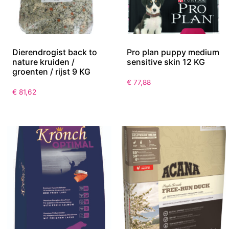
Dierendrogist back to
Pro plan puppy medium
nature kruiden /
sensitive skin 12 KG
groenten / rijst 9 KG
€
77,88
€
81,62