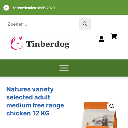
Dierenvrienden sinds 2020
Natures variety
selected adult
medium free range
chicken 12 KG