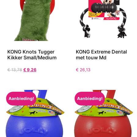
KONG Knots Tugger
KONG Extreme Dental
Kikker Small/Medium
met touw Md
€
13,78
€
9,26
€
26,13
Aanbieding!
Aanbieding!