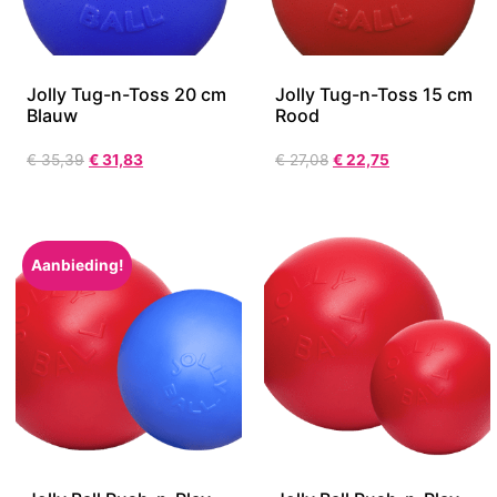
Jolly Tug-n-Toss 20 cm
Jolly Tug-n-Toss 15 cm
Blauw
Rood
€
35,39
€
31,83
€
27,08
€
22,75
Aanbieding!