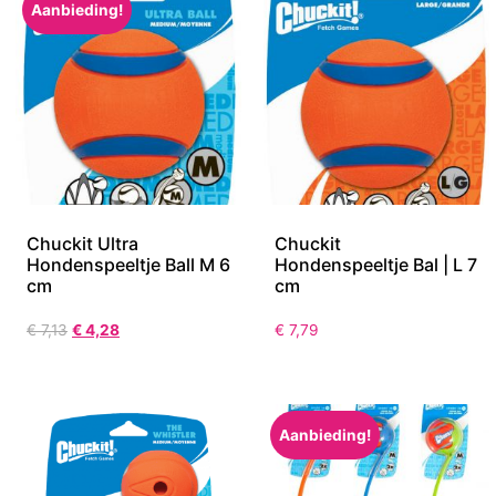
Aanbieding!
Chuckit Ultra
Chuckit
Hondenspeeltje Ball M 6
Hondenspeeltje Bal | L 7
cm
cm
€
7,13
€
4,28
€
7,79
Aanbieding!