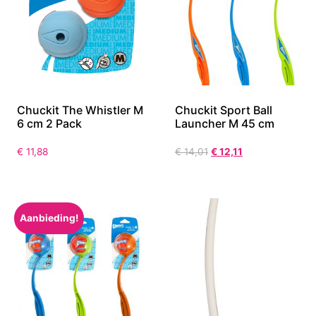
Chuckit The Whistler M
Chuckit Sport Ball
6 cm 2 Pack
Launcher M 45 cm
€
11,88
€
14,01
€
12,11
Aanbieding!