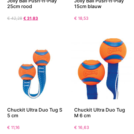
Jolly Ball Push-n-Play
Jolly Ball Push-n-Play
25cm rood
15cm blauw
€
42,28
€
31,83
€
18,53
Chuckit Ultra Duo Tug S
Chuckit Ultra Duo Tug
5 cm
M 6 cm
€
11,16
€
16,63