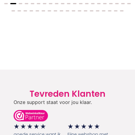
Tevreden Klanten
Onze support staat voor jou klaar.
★
★
★
★
★
★
★
★
★
★
goede service want ik
Fijne webshop met