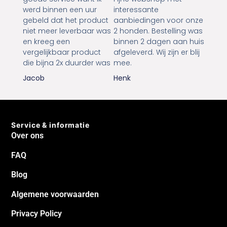
werd binnen een uur
interessante
gebeld dat het product
aanbiedingen voor onze
niet meer leverbaar was
2 honden. Bestelling was
en kreeg een
binnen 2 dagen aan huis
vergelijkbaar product
afgeleverd. Wij zijn er blij
die bijna 2x duurder was
mee.
Jacob
Henk
Service & informatie
Over ons
FAQ
Blog
Algemene voorwaarden
Privacy Policy