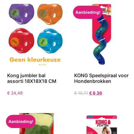
Aanbieding!
Kong jumbler bal
KONG Speelspiraal voor
assorti 18X18X18 CM
Hondenbrokken
€
24,49
€
10,71
€
8,36
Aanbieding!