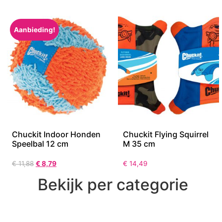
Aanbieding!
Chuckit Indoor Honden
Chuckit Flying Squirrel
Speelbal 12 cm
M 35 cm
€
11,88
€
8,79
€
14,49
Bekijk per categorie