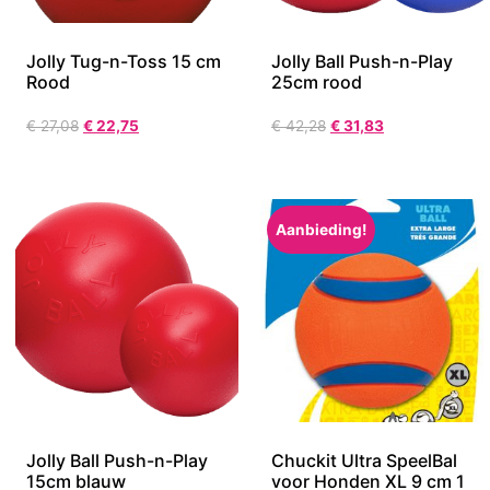
Jolly Tug-n-Toss 15 cm
Jolly Ball Push-n-Play
Rood
25cm rood
€
27,08
€
22,75
€
42,28
€
31,83
Aanbieding!
Jolly Ball Push-n-Play
Chuckit Ultra SpeelBal
15cm blauw
voor Honden XL 9 cm 1