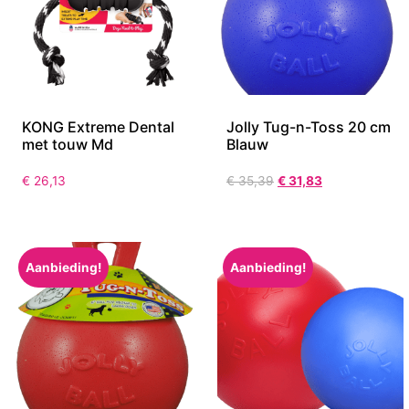
KONG Extreme Dental
Jolly Tug-n-Toss 20 cm
met touw Md
Blauw
€
26,13
€
35,39
€
31,83
Aanbieding!
Aanbieding!