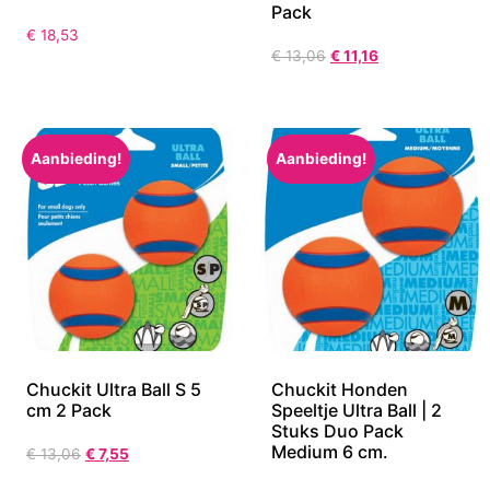
Pack
€
18,53
€
13,06
€
11,16
Aanbieding!
Aanbieding!
Chuckit Ultra Ball S 5
Chuckit Honden
cm 2 Pack
Speeltje Ultra Ball | 2
Stuks Duo Pack
Medium 6 cm.
€
13,06
€
7,55