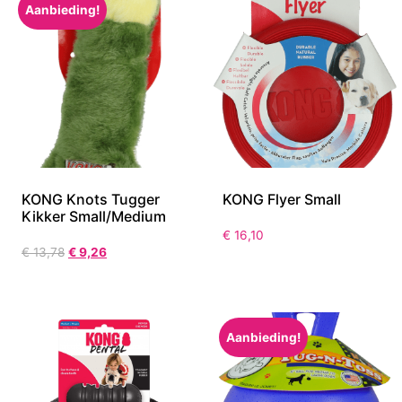
Aanbieding!
KONG Knots Tugger
KONG Flyer Small
Kikker Small/Medium
€
16,10
€
13,78
€
9,26
Aanbieding!