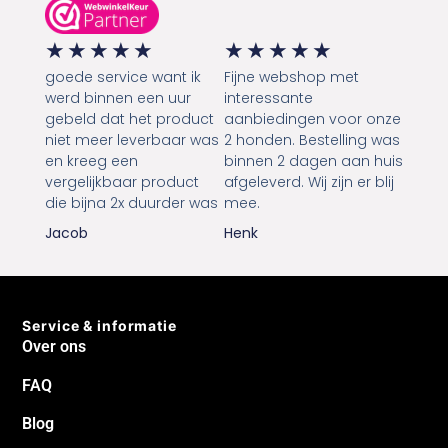
★
★
★
★
★
★
★
★
★
★
goede service want ik
Fijne webshop met
werd binnen een uur
interessante
gebeld dat het product
aanbiedingen voor onze
niet meer leverbaar was
2 honden. Bestelling was
en kreeg een
binnen 2 dagen aan huis
vergelijkbaar product
afgeleverd. Wij zijn er blij
die bijna 2x duurder was
mee.
Jacob
Henk
Service & informatie
Over ons
FAQ
Blog