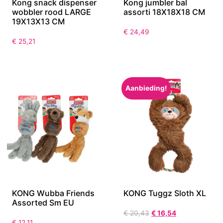
Kong snack dispenser
Kong jumbler bal
wobbler rood LARGE
assorti 18X18X18 CM
19X13X13 CM
€
24,49
€
25,21
Aanbieding!
KONG Wubba Friends
KONG Tuggz Sloth XL
Assorted Sm EU
€
20,43
€
16,54
€
12,11