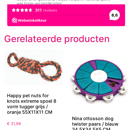
Gerelateerde producten
Happy pet nuts for
knots extreme spoel 8
vorm tugger grijs /
oranje 55X11X11 CM
Nina ottosson dog
twister paars / blauw
€
31,96
34.5X34.5X5 CM