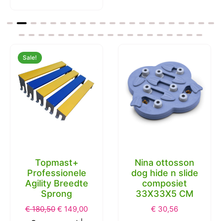
Sale!
Topmast+
Nina ottosson
Professionele
dog hide n slide
Agility Breedte
composiet
Sprong
33X33X5 CM
€
180,50
€
149,00
€
30,56