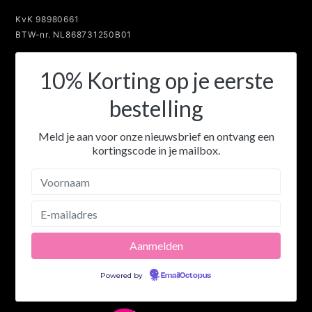
KvK 98980661
BTW-nr. NL868731250B01
10% Korting op je eerste
bestelling
Meld je aan voor onze nieuwsbrief en ontvang een
kortingscode in je mailbox.
Powered by
EmailOctopus