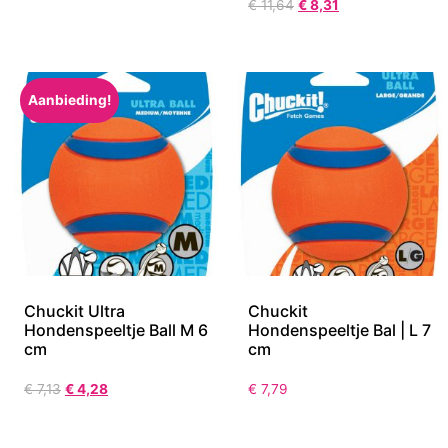
€
11,64
€
8,31
Aanbieding!
Chuckit Ultra
Chuckit
Hondenspeeltje Ball M 6
Hondenspeeltje Bal | L 7
cm
cm
€
7,13
€
4,28
€
7,79