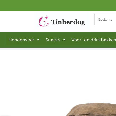
Hondenvoer
Snacks
Voer- en drinkbakke