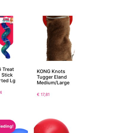
 Treat
KONG Knots
l Stick
Tugger Eland
rted Lg
Medium/Large
4
€
17,81
ieding!