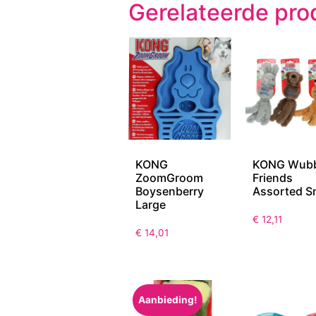
Gerelateerde pro
KONG
KONG Wub
ZoomGroom
Friends
Boysenberry
Assorted S
Large
€
12,11
€
14,01
Aanbieding!