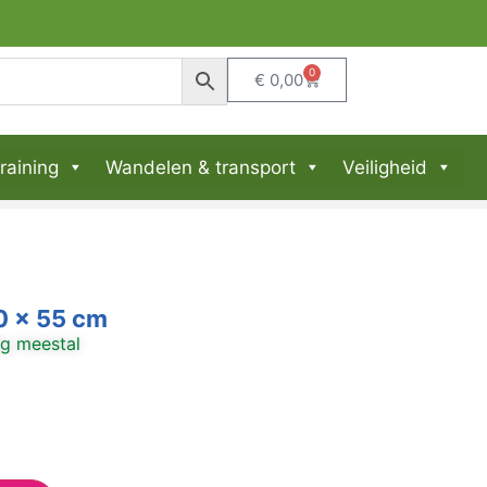
0
€
0,00
raining
Wandelen & transport
Veiligheid
 x 55 cm
ng meestal