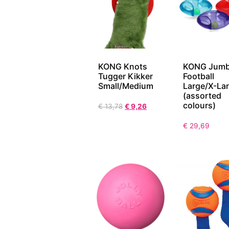
KONG Knots
KONG Jumb
Tugger Kikker
Football
Small/Medium
Large/X-La
(assorted
colours)
€
13,78
€
9,26
€
29,69