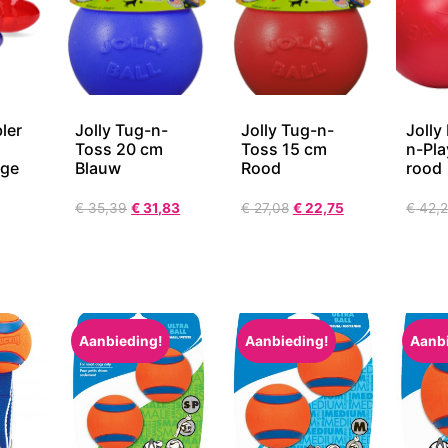
ler
Jolly Tug-n-
Jolly Tug-n-
Jolly
Toss 20 cm
Toss 15 cm
n-Pl
rge
Blauw
Rood
rood
€
35,39
€
31,83
€
27,08
€
22,75
€
42,
Aanbieding!
Aanbieding!
Aanb