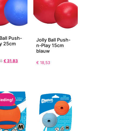
 Ball Push-
Jolly Ball Push-
ay 25cm
n-Play 15cm
blauw
28
€
31,83
€
18,53
ieding!