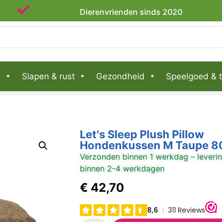
Dierenvrienden sinds 2020
n
Slapen & rust
Gezondheid
Speelgoed & t
Let's Sleep Plush Pillow
Hondenkussen M Taupe 80
Verzonden binnen 1 werkdag – leveri
binnen 2-4 werkdagen
€
42,70