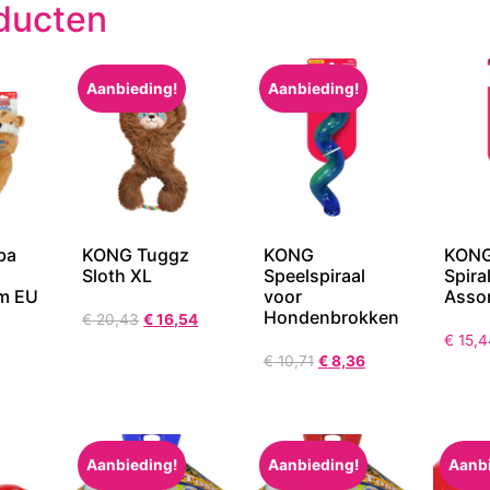
ducten
Aanbieding!
Aanbieding!
ba
KONG Tuggz
KONG
KONG
Sloth XL
Speelspiraal
Spira
m EU
voor
Asso
Hondenbrokken
€
20,43
€
16,54
€
15,4
€
10,71
€
8,36
Aanbieding!
Aanbieding!
Aanb