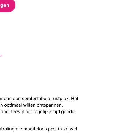
agen
re
er dan een comfortabele rustplek. Het
en optimaal willen ontspannen.
nd, terwijl het tegelijkertijd goede
traling die moeiteloos past in vrijwel