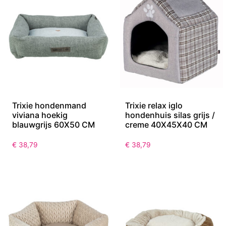
Trixie hondenmand
Trixie relax iglo
viviana hoekig
hondenhuis silas grijs /
blauwgrijs 60X50 CM
creme 40X45X40 CM
€
38,79
€
38,79