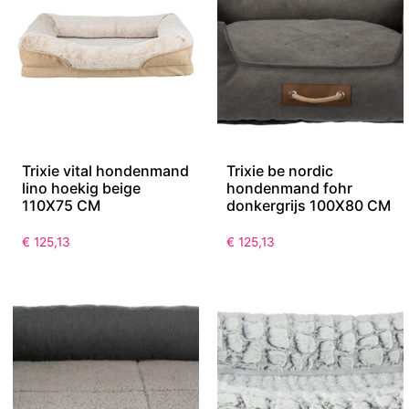
Trixie vital hondenmand
Trixie be nordic
lino hoekig beige
hondenmand fohr
110X75 CM
donkergrijs 100X80 CM
€
125,13
€
125,13