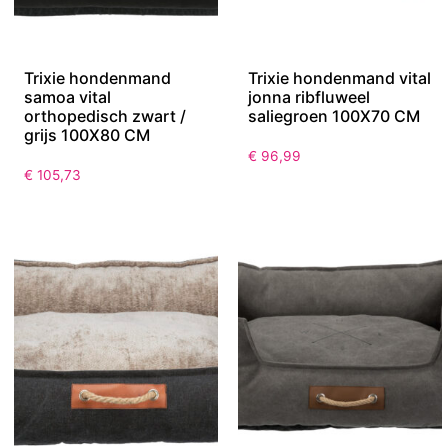
Trixie hondenmand
Trixie hondenmand vital
samoa vital
jonna ribfluweel
orthopedisch zwart /
saliegroen 100X70 CM
grijs 100X80 CM
€
96,99
€
105,73