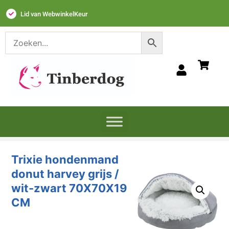
Lid van WebwinkelKeur
Trixie hondenmand
donut harvey grijs /
wit-zwart 70X70X19
CM