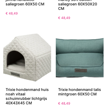
saliegroen 60X50 CM
saliegroen 60X50X20
CM
€
48,49
€
48,49
Trixie hondenmand huis
Trixie hondenmand talis
noah vitaal
mintgroen 60X50 CM
schuimrubber lichtgrijs
40X43X45 CM
€
48,49