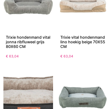
Trixie hondenmand vital
Trixie vital hondenmand
jonna ribfluweel grijs
lino hoekig beige 70X55
80X60 CM
CM
€
63,04
€
63,04