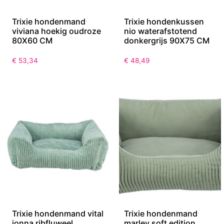
Trixie hondenmand
Trixie hondenkussen
viviana hoekig oudroze
nio waterafstotend
80X60 CM
donkergrijs 90X75 CM
€
53,34
€
48,49
Trixie hondenmand vital
Trixie hondenmand
jonna ribfluweel
marley soft edition