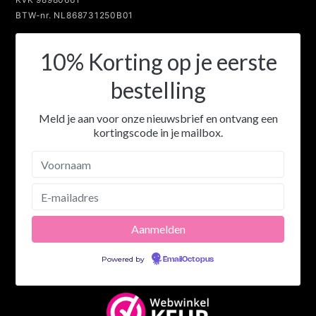
KvK 98980661
BTW-nr. NL868731250B01
10% Korting op je eerste
bestelling
Meld je aan voor onze nieuwsbrief en ontvang een
kortingscode in je mailbox.
Powered by
EmailOctopus