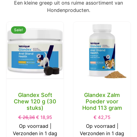
Een kleine greep uit ons ruime assortiment van
Hondenproducten.
Sale!
Glandex Zalm
Poeder voor
Chuckit Ultra Ball
Hond 113 gram
S 5 cm 2 Pack
€
42,75
€
13,06
€
7,55
Op voorraad |
Op voorraad |
Verzonden in 1 dag