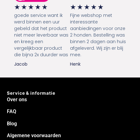
★
★
★
★
★
★
★
★
★
★
goede service want ik
Fijne webshop met
werd binnen een uur
interessante
gebeld dat het product
aanbiedingen voor onze
niet meer leverbaar was
2 honden. Bestelling was
en kreeg een
binnen 2 dagen aan huis
vergelijkbaar product
afgeleverd. Wij zijn er blij
die bijna 2x duurder was
mee.
Jacob
Henk
Service & informatie
Over ons
FAQ
Blog
Algemene voorwaarden