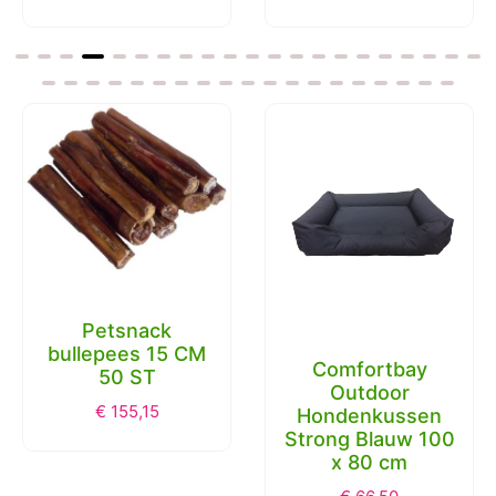
Verzonden in 1 dag
Comfortbay
Prins procare
Outdoor
puppy / junior 20
Hondenkussen
KG
Strong Blauw 100
€
102,29
x 80 cm