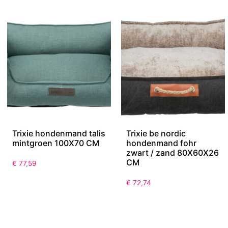
Trixie hondenmand talis
Trixie be nordic
mintgroen 100X70 CM
hondenmand fohr
zwart / zand 80X60X26
CM
€
77,59
€
72,74