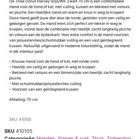
De Trixie Donut Harvey Grijs/Wit-Zwart 70 cm is een comfortabele
mand voor de hond of kat, met vulling, kussen en bekleed met velours
en pluche. Een heerlijke mand om warm en knus in weg te kruipen!
Deze mand geeft jouw dier door de ronde, gesloten vorm een veilig en
geborgen gevoel. De mand leent zich perfect om lekker in weg te
kruipen, vooral door de combinatie met heerlijk zacht langharig pluche
en velours aan de buitenkant. Voor extra comfort is de mand voorzien
van polyestervlies/schuimrubber vulling en een vast geïntegreerd
kussen. Natuurlijk uitgevoerd in moderne kleurstelling, zodat de mand
in elk interieur past!
– Knusse mand voor de hond of kat, met ronde vorm
– Heerlijk om veilig en geborgen in weg te kruipen
– Bekleed met velours en een binnenzijde van heerlijk zacht langharig
pluche
– Met schuimrubber/polyestervlies vulling
– Voorzien van een geïntegreerd kussen
Afmeting: 70 cm
SKU: 410105
SKU
410105
Categorieën
Manden
,
Slapen & rust
,
Thuis
,
Tinberdog