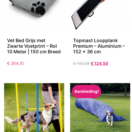
Vet Bed Grijs met
Topmast Loopplank
Zwarte Voetprint – Rol
Premium – Aluminium –
10 Meter | 150 cm Breed
152 x 36 cm
€
264,10
€
142,58
€
124,50
Aanbieding!