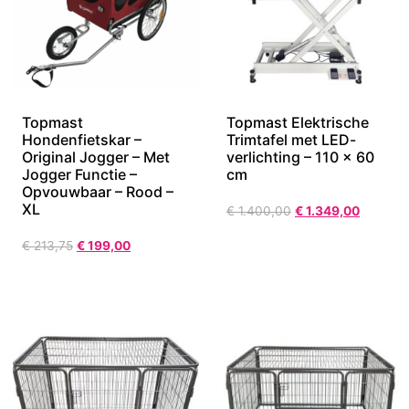
Topmast
Topmast Elektrische
Hondenfietskar –
Trimtafel met LED-
Original Jogger – Met
verlichting – 110 × 60
Jogger Functie –
cm
Opvouwbaar – Rood –
XL
€
1.400,00
€
1.349,00
€
213,75
€
199,00