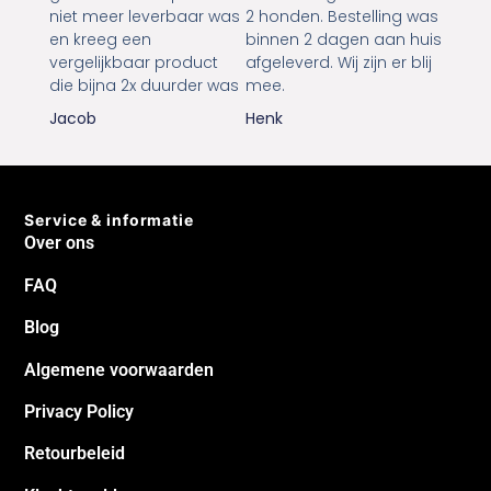
niet meer leverbaar was
2 honden. Bestelling was
en kreeg een
binnen 2 dagen aan huis
vergelijkbaar product
afgeleverd. Wij zijn er blij
die bijna 2x duurder was
mee.
Jacob
Henk
Service & informatie
Over ons
FAQ
Blog
Algemene voorwaarden
Privacy Policy
Retourbeleid