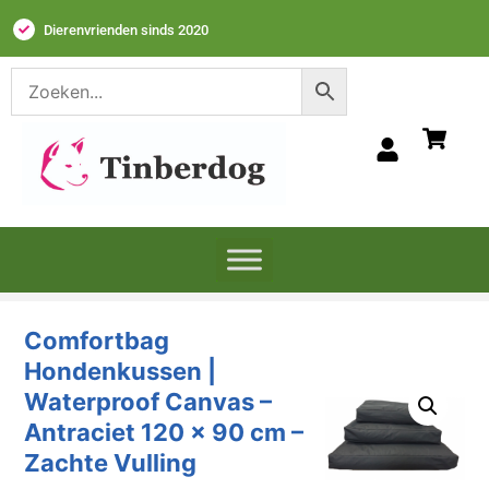
Dierenvrienden sinds 2020
Comfortbag
Hondenkussen |
Waterproof Canvas –
Antraciet 120 x 90 cm –
Zachte Vulling