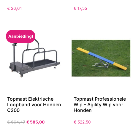
€
26,61
€
17,55
Aanbieding!
Topmast Elektrische
Topmast Professionele
Loopband voor Honden
Wip – Agility Wip voor
C200
Honden
€
664,47
€
585,00
€
522,50