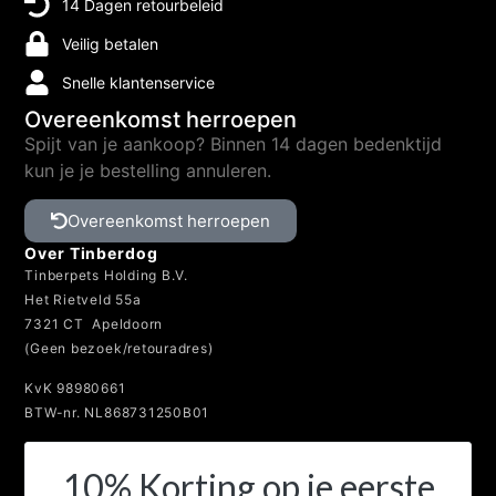
14 Dagen retourbeleid
Veilig betalen
Snelle klantenservice
Overeenkomst herroepen
Spijt van je aankoop? Binnen 14 dagen bedenktijd
kun je je bestelling annuleren.
Overeenkomst herroepen
Over Tinberdog
Tinberpets Holding B.V.
Het Rietveld 55a
7321 CT Apeldoorn
(Geen bezoek/retouradres)
KvK 98980661
BTW-nr. NL868731250B01
10% Korting op je eerste