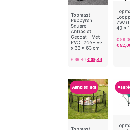
Topm
Topmast
Loopp
Puppyren
Zwart
Square –
40 x 
Antraciet
Gecoat – Met
€
99,0
PVC Lade – 93
€
52,0
x 63 x 63 cm
€
89,46
€
69,44
Aanbieding!
Aanbi
Topm
Topmast