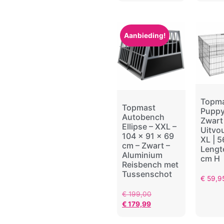
Aanbieding!
Topm
Topmast
Puppy
Autobench
Zwart
Ellipse – XXL –
Uitvo
104 x 91 x 69
XL | 
cm – Zwart –
Lengt
Aluminium
cm H
Reisbench met
Tussenschot
€
59,9
€
199,00
€
179,99