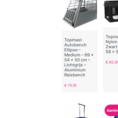
Topm
Topmast
Nylon
Autobench
Zwart
Ellipse –
58 x 
Medium – 69 x
54 x 50 cm –
€
60,9
Lichtgrijs –
Aluminium
Reisbench
€
75,16
Aanbi