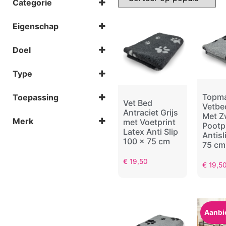
Categorie
Antraciet
Beige
Dekens & vetbedden
Blauw
Eigenschap
Kussens
Bruin
Manden
Anti-slip
Crème
Matten & stretchers
Orthopedisch
Doel
Grijs
Waterbestendig
Groen
Auto
Waterproof
Oranje
Type
Bench
Paars
Buiten
Print
Autoveiligheid
Fietsen
Topm
+ Toon meer
Toepassing
Hondenbenches
Vet Bed
Vetbed
Onderweg
Hondenbuggy
Trimmen
Antraciet Grijs
Met Z
Thuis
Hondenfietskar
Zindelijkheid
Merk
met Voetprint
Pootp
Transport
Luiken & hekken
Latex Anti Slip
Antisl
Topmast
Puppyrennen
100 x 75 cm
75 cm
Trapjes & loopplanken
Waterflessen
€
19,50
€
19,5
Werpkisten
Aanbi