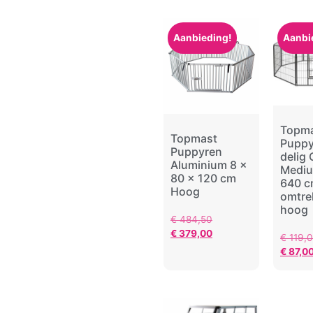
Aanbieding!
Aanbi
Topm
Topmast
Puppy
Puppyren
delig 
Aluminium 8 x
Mediu
80 x 120 cm
640 
Hoog
omtre
hoog
€
484,50
€
379,00
€
119,
€
87,0