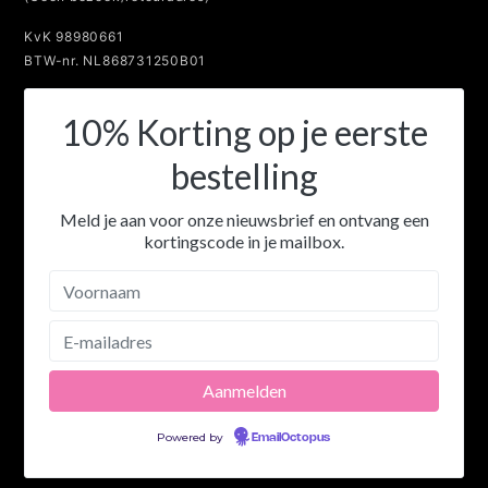
KvK 98980661
BTW-nr. NL868731250B01
10% Korting op je eerste
bestelling
Meld je aan voor onze nieuwsbrief en ontvang een
kortingscode in je mailbox.
Powered by
EmailOctopus