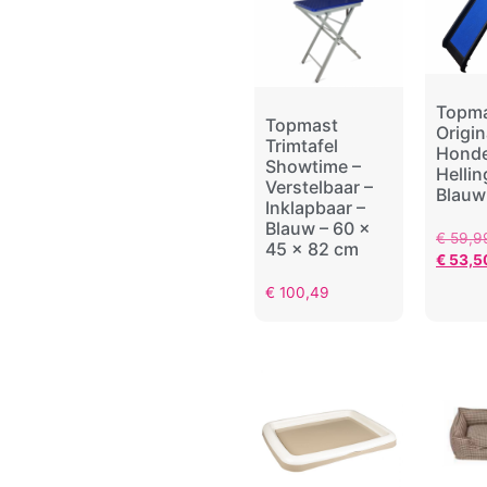
Topm
Topmast
Origin
Trimtafel
Hond
Showtime –
Helli
Verstelbaar –
Blauw
Inklapbaar –
Blauw – 60 x
€
59,9
45 x 82 cm
€
53,5
€
100,49