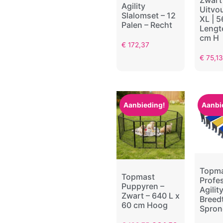
Agility
Uitvo
Slalomset – 12
XL | 
Palen – Recht
Lengt
cm H
€
172,37
€
75,13
Aanbieding!
Aanbi
Topm
Topmast
Profe
Puppyren –
Agilit
Zwart – 640 L x
Breed
60 cm Hoog
Spron