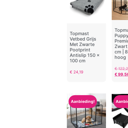
Topm
Topmast
Puppy
Vetbed Grijs
Prem
Met Zwarte
Zwart
Pootprint
cm | 
Antislip 150 x
hoog
100 cm
€
122,
€
24,19
€
99,5
Aanbieding!
Aanbi