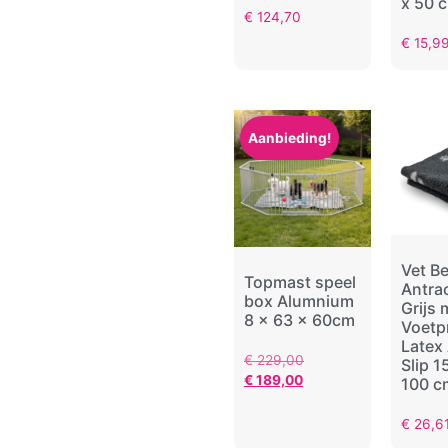
x 50 
€
124,70
€
15,9
Aanbieding!
Vet B
Topmast speel
Antrac
box Alumnium
Grijs 
8 x 63 x 60cm
Voetp
Latex 
€
229,00
Slip 1
€
189,00
100 c
€
26,6