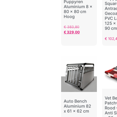
Puppyren
Squar
Aluminium 8 x
Antrac
80 x 80 cm
Gecoa
Hoog
PVC L
125 x
€
383,80
90 cm
€
329,00
€
102,
Vet B
Auto Bench
Patch
Aluminium 82
Rood 
x 61 x 62 cm
Anti S