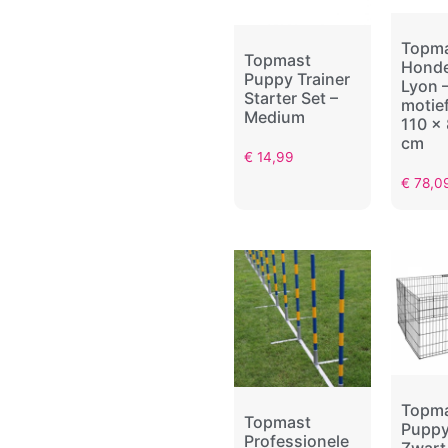
Topm
Topmast
Hond
Puppy Trainer
Lyon –
Starter Set –
motief
Medium
110 x
cm
€
14,99
€
78,0
Topm
Topmast
Puppy
Professionele
Zwart