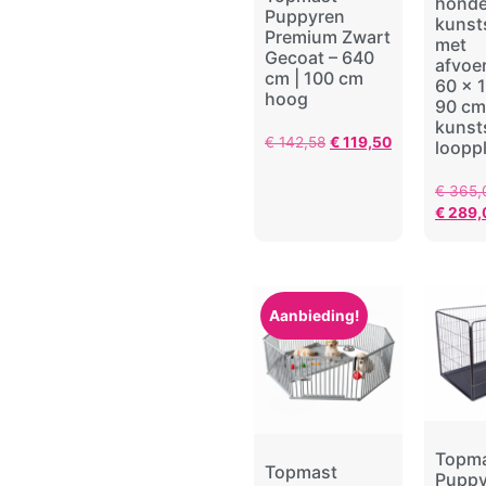
hond
Puppyren
kunst
Premium Zwart
met
Gecoat – 640
afvoe
cm | 100 cm
60 x 
hoog
90 cm
kunst
€
142,58
€
119,50
loopp
€
365,
€
289,
Aanbieding!
Topm
Topmast
Puppy