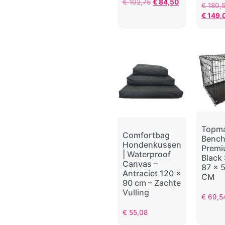
€
102,75
€
84,50
€
180,
€
149,
Topm
Comfortbag
Benc
Hondenkussen
Prem
| Waterproof
Black 
Canvas –
87 x 
Antraciet 120 x
CM
90 cm – Zachte
Vulling
€
69,5
€
55,08