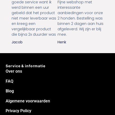
goede service want ik
Fijne webshop met
werd binnen een uur
interessante
gebeld dat het product
aanbiedingen voor onze
niet meer leverbaar was
2 honden. Bestelling was
en kreeg een
binnen 2 dagen aan huis
vergelijkbaar product
afgeleverd. Wij zijn er blij
die bijna 2x duurder was
mee.
Jacob
Henk
Service & informatie
Over ons
FAQ
Blog
Algemene voorwaarden
Privacy Policy