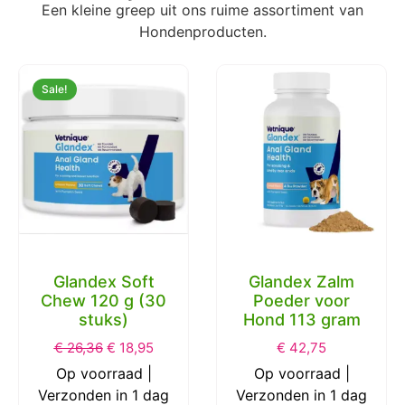
Een kleine greep uit ons ruime assortiment van
Hondenproducten.
Sale!
Glandex Zalm
Poeder voor
Chuckit Ultra Ball
Hond 113 gram
S 5 cm 2 Pack
€
42,75
€
13,06
€
7,55
Op voorraad |
Op voorraad |
Verzonden in 1 dag