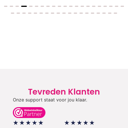
Tevreden Klanten
Onze support staat voor jou klaar.
★
★
★
★
★
★
★
★
★
★