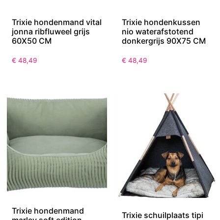
Trixie hondenmand vital
Trixie hondenkussen
jonna ribfluweel grijs
nio waterafstotend
60X50 CM
donkergrijs 90X75 CM
€
48,49
€
48,49
Trixie hondenmand
Trixie schuilplaats tipi
marley soft edition