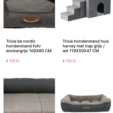
Trixie be nordic
Trixie hondenmand huis
hondenmand fohr
harvey met trap grijs /
donkergrijs 100X80 CM
wit 119X50X47 CM
€
125,13
€
125,13