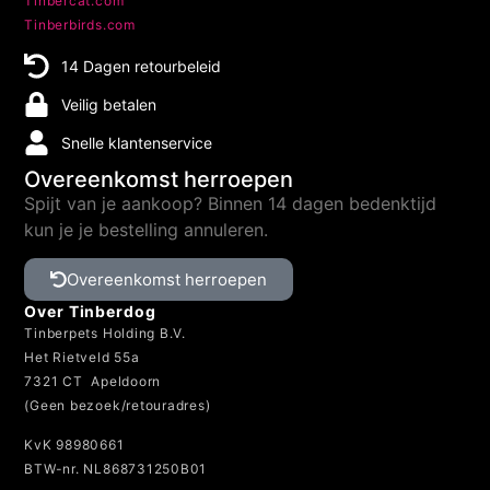
Tinbercat.com
Tinberbirds.com
14 Dagen retourbeleid
Veilig betalen
Snelle klantenservice
Overeenkomst herroepen
Spijt van je aankoop? Binnen 14 dagen bedenktijd
kun je je bestelling annuleren.
Overeenkomst herroepen
Over Tinberdog
Tinberpets Holding B.V.
Het Rietveld 55a
7321 CT Apeldoorn
(Geen bezoek/retouradres)
KvK 98980661
BTW-nr. NL868731250B01