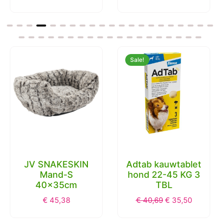
Verzonden in 1 dag
Sale!
Trixie
hondenmand lona
hoekig roze/grijs
80X60X27 CM
Adtab kauwtablet
€
77,59
hond 22-45 KG 3
TBL
€
40,69
€
35,50