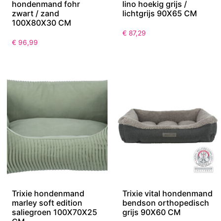
hondenmand fohr
lino hoekig grijs /
zwart / zand
lichtgrijs 90X65 CM
100X80X30 CM
€
87,29
€
96,99
Trixie hondenmand
Trixie vital hondenmand
marley soft edition
bendson orthopedisch
saliegroen 100X70X25
grijs 90X60 CM