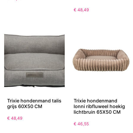
€
48,49
Trixie hondenmand talis
Trixie hondenmand
grijs 60X50 CM
lonni ribfluweel hoekig
lichtbruin 65X50 CM
€
48,49
€
46,55