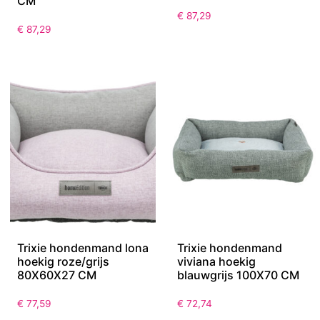
CM
€
87,29
€
87,29
Trixie hondenmand lona
Trixie hondenmand
hoekig roze/grijs
viviana hoekig
80X60X27 CM
blauwgrijs 100X70 CM
€
77,59
€
72,74