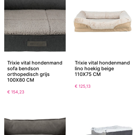
Trixie vital hondenmand
Trixie vital hondenmand
sofa bendson
lino hoekig beige
orthopedisch grijs
110X75 CM
100X80 CM
€
125,13
€
154,23