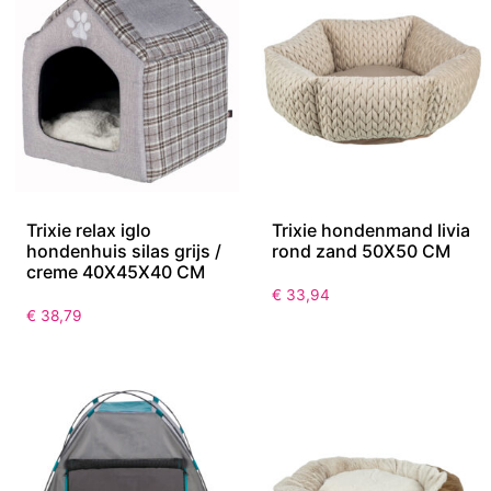
Trixie relax iglo
Trixie hondenmand livia
hondenhuis silas grijs /
rond zand 50X50 CM
creme 40X45X40 CM
€
33,94
€
38,79