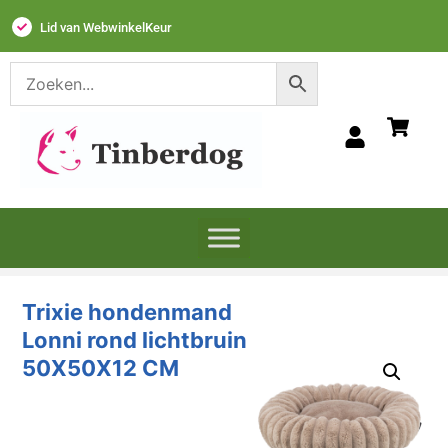
Lid van WebwinkelKeur
Trixie hondenmand
Lonni rond lichtbruin
50X50X12 CM