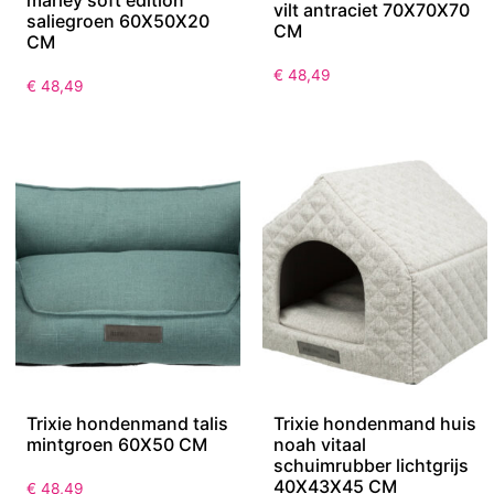
vilt antraciet 70X70X70
saliegroen 60X50X20
CM
CM
€
48,49
€
48,49
Trixie hondenmand talis
Trixie hondenmand huis
mintgroen 60X50 CM
noah vitaal
schuimrubber lichtgrijs
40X43X45 CM
€
48,49