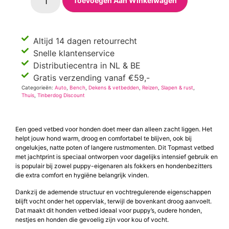
Toevoegen Aan Winkelwagen
Altijd 14 dagen retourrecht
Snelle klantenservice
Distributiecentra in NL & BE
Gratis verzending vanaf €59,-
Categorieën:
Auto
,
Bench
,
Dekens & vetbedden
,
Reizen
,
Slapen & rust
,
Thuis
,
Tinberdog Discount
Een goed vetbed voor honden doet meer dan alleen zacht liggen. Het
helpt jouw hond warm, droog en comfortabel te blijven, ook bij
ongelukjes, natte poten of langere rustmomenten. Dit Topmast vetbed
met jachtprint is speciaal ontworpen voor dagelijks intensief gebruik en
is populair bij zowel puppy-eigenaren als fokkers en hondenbezitters
die extra comfort en hygiëne belangrijk vinden.
Dankzij de ademende structuur en vochtregulerende eigenschappen
blijft vocht onder het oppervlak, terwijl de bovenkant droog aanvoelt.
Dat maakt dit honden vetbed ideaal voor puppy’s, oudere honden,
nestjes en honden die gevoelig zijn voor kou of vocht.