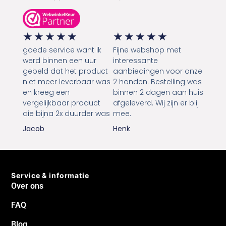
★
★
★
★
★
★
★
★
★
★
goede service want ik
Fijne webshop met
werd binnen een uur
interessante
gebeld dat het product
aanbiedingen voor onze
niet meer leverbaar was
2 honden. Bestelling was
en kreeg een
binnen 2 dagen aan huis
vergelijkbaar product
afgeleverd. Wij zijn er blij
die bijna 2x duurder was
mee.
Jacob
Henk
Service & informatie
Over ons
FAQ
Blog