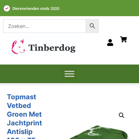
Dierenvrienden sinds 2020
Topmast
Vetbed
Groen Met
Jachtprint
Antislip