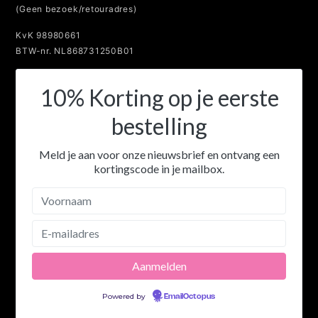
(Geen bezoek/retouradres)
KvK 98980661
BTW-nr. NL868731250B01
10% Korting op je eerste
bestelling
Meld je aan voor onze nieuwsbrief en ontvang een
kortingscode in je mailbox.
Powered by
EmailOctopus