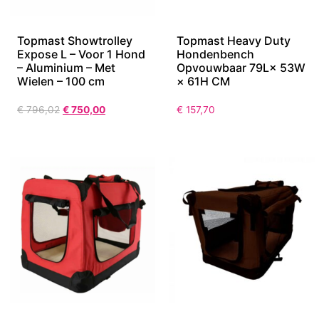
Topmast Showtrolley
Topmast Heavy Duty
Expose L – Voor 1 Hond
Hondenbench
– Aluminium – Met
Opvouwbaar 79L× 53W
Wielen – 100 cm
× 61H CM
€
796,02
€
750,00
€
157,70