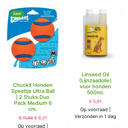
Sale!
Linseed Oil
(Lijnzaadolie)
Chuckit Honden
voor honden
Speeltje Ultra Ball
500ml.
| 2 Stuks Duo
€
5,61
Pack Medium 6
cm.
Op voorraad |
Verzonden in 1 dag
€
11,64
€
8,31
Op voorraad |