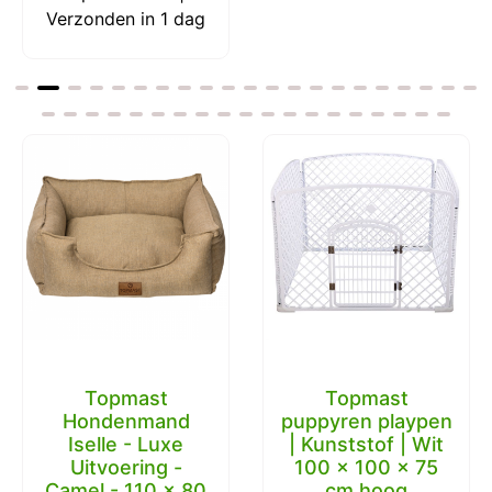
Verzonden in 1 dag
Topmast
Topmast
Hondenmand
puppyren playpen
Iselle - Luxe
| Kunststof | Wit
Uitvoering -
100 x 100 x 75
Camel - 110 x 80
cm hoog