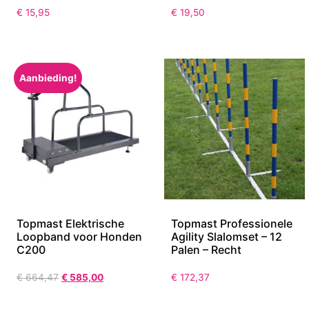
€
15,95
€
19,50
Aanbieding!
Topmast Elektrische
Topmast Professionele
Loopband voor Honden
Agility Slalomset – 12
C200
Palen – Recht
€
664,47
€
585,00
€
172,37