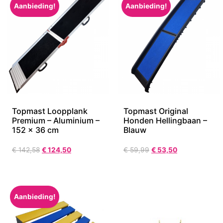
Aanbieding!
Aanbieding!
Topmast Loopplank
Topmast Original
Premium – Aluminium –
Honden Hellingbaan –
152 x 36 cm
Blauw
€
142,58
€
124,50
€
59,99
€
53,50
Aanbieding!