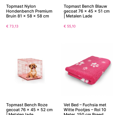
Topmast Nylon
Topmast Bench Blauw
Hondenbench Premium
gecoat 76 x 45 x 51 cm
Bruin 81 x 58 x 58 cm
| Metalen Lade
€
73,13
€
55,10
Topmast Bench Roze
Vet Bed – Fuchsia met
gecoat 76 x 45 x 52 cm
Witte Pootjes – Rol 10
| Metalen lade
Meter, 150 cm Breed