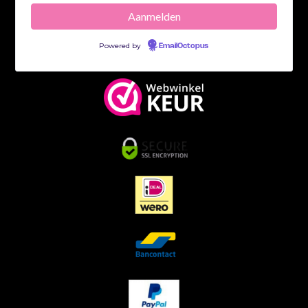
Powered by
EmailOctopus