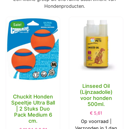
Hondenproducten.
Sale!
Linseed Oil
(Lijnzaadolie)
Chuckit Honden
voor honden
Speeltje Ultra Ball
500ml.
| 2 Stuks Duo
€
5,61
Pack Medium 6
cm.
Op voorraad |
Verzonden in 1 dag