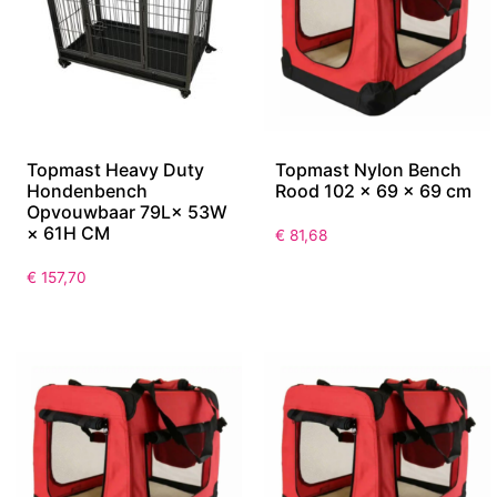
Topmast Heavy Duty
Topmast Nylon Bench
Hondenbench
Rood 102 x 69 x 69 cm
Opvouwbaar 79L× 53W
× 61H CM
€
81,68
€
157,70