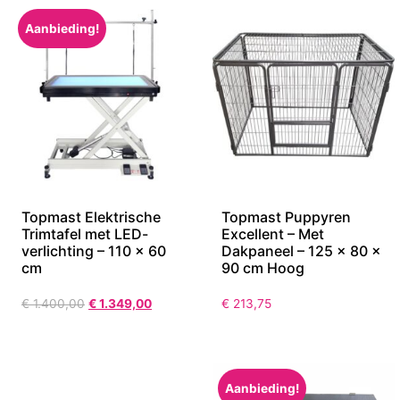
Aanbieding!
Topmast Elektrische
Topmast Puppyren
Trimtafel met LED-
Excellent – Met
verlichting – 110 × 60
Dakpaneel – 125 x 80 x
cm
90 cm Hoog
€
1.400,00
€
1.349,00
€
213,75
Aanbieding!