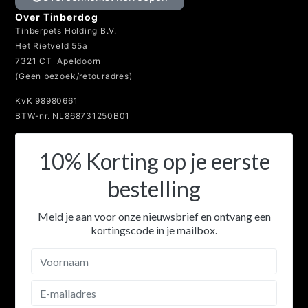
Over Tinberdog
Tinberpets Holding B.V.
Het Rietveld 55a
7321 CT Apeldoorn
(Geen bezoek/retouradres)
KvK 98980661
BTW-nr. NL868731250B01
10% Korting op je eerste
bestelling
Meld je aan voor onze nieuwsbrief en ontvang een
kortingscode in je mailbox.