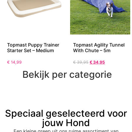
Topmast Puppy Trainer
Topmast Agility Tunnel
Starter Set – Medium
With Chute – 5m
€
14,99
€
39,95
€
34,95
Bekijk per categorie
Speciaal geselecteerd voor
jouw Hond
Een kleine greep uit ons ruime assortiment van