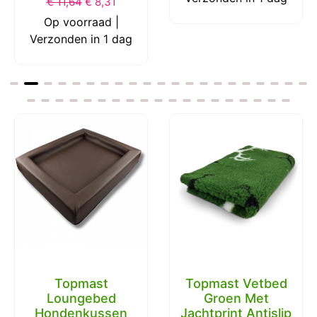
€
11,64
€
8,31
Op voorraad |
Verzonden in 1 dag
Topmast
Topmast Vetbed
Loungebed
Groen Met
Hondenkussen
Jachtprint Antislip