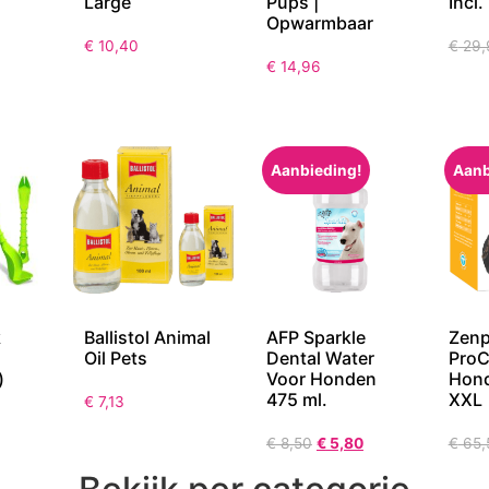
Large
Pups |
Incl.
Opwarmbaar
€
10,40
€
29,
€
14,96
Aanbieding!
Aanb
k
Ballistol Animal
AFP Sparkle
Zenp
Oil Pets
Dental Water
ProC
)
Voor Honden
Hon
475 ml.
XXL
€
7,13
€
8,50
€
5,80
€
65,