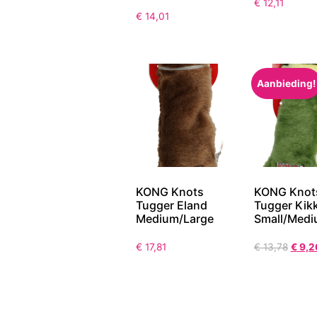
€
12,11
€
14,01
Aanbieding!
KONG Knots
KONG Knot
Tugger Eland
Tugger Kik
Medium/Large
Small/Med
€
17,81
€
13,78
€
9,2