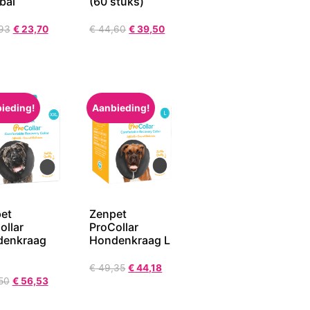
 bal
(60 stuks)
93
€
23,70
€
44,60
€
39,50
ieding!
Aanbieding!
et
Zenpet
ollar
ProCollar
denkraag
Hondenkraag L
€
49,35
€
44,18
50
€
56,53