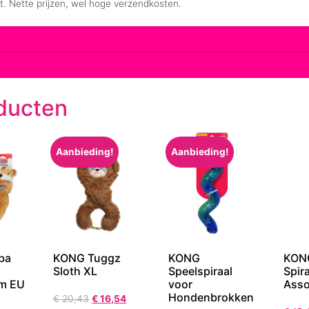
ducten
Aanbieding!
Aanbieding!
ba
KONG Tuggz
KONG
KONG
Sloth XL
Speelspiraal
Spira
m EU
voor
Asso
Hondenbrokken
€
20,43
€
16,54