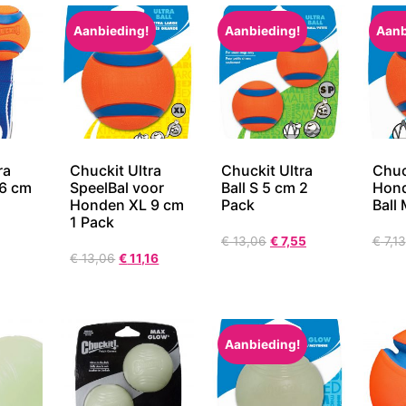
Aanbieding!
Aanbieding!
Aanb
ra
Chuckit Ultra
Chuckit Ultra
Chuc
6 cm
SpeelBal voor
Ball S 5 cm 2
Hond
Honden XL 9 cm
Pack
Ball
1 Pack
€
13,06
€
7,55
€
7,13
€
13,06
€
11,16
Aanbieding!