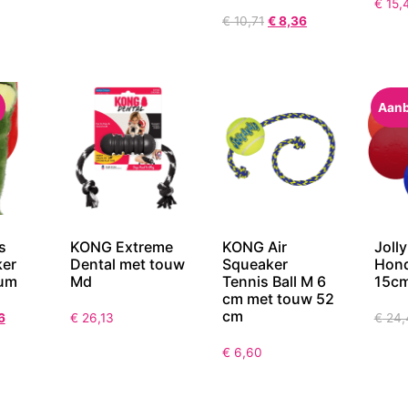
€
15,
€
10,71
€
8,36
Aanb
s
KONG Extreme
KONG Air
Joll
ker
Dental met touw
Squeaker
Hond
ium
Md
Tennis Ball M 6
15cm
cm met touw 52
cm
6
€
26,13
€
24,
€
6,60