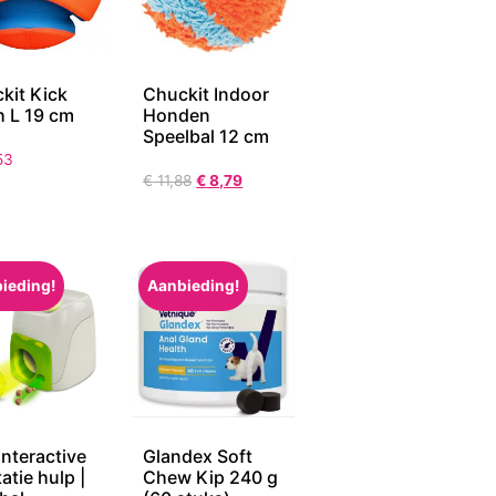
kit Kick
Chuckit Indoor
h L 19 cm
Honden
Speelbal 12 cm
53
€
11,88
€
8,79
ieding!
Aanbieding!
Interactive
Glandex Soft
atie hulp |
Chew Kip 240 g