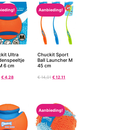
ieding!
Aanbieding!
kit Ultra
Chuckit Sport
enspeeltje
Ball Launcher M
 M 6 cm
45 cm
€
4,28
€
14,01
€
12,11
Aanbieding!