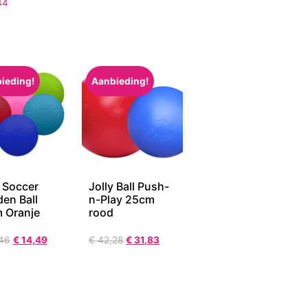
44
ieding!
Aanbieding!
y Soccer
Jolly Ball Push-
en Ball
n-Play 25cm
 Oranje
rood
46
€
14,49
€
42,28
€
31,83