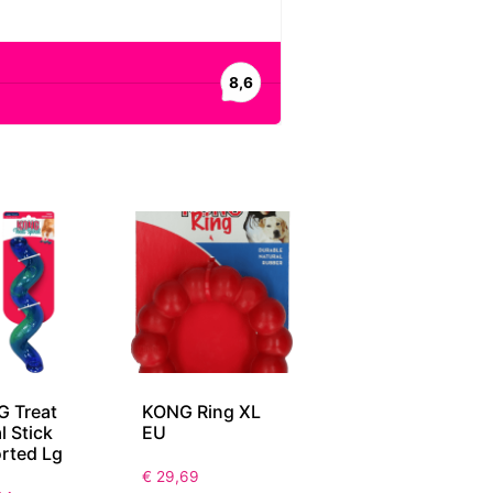
 Treat
KONG Ring XL
l Stick
EU
rted Lg
€
29,69