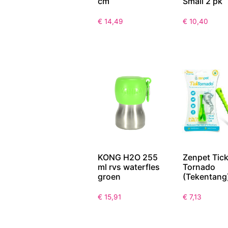
cm
Small 2 pk
€
14,49
€
10,40
KONG H2O 255
Zenpet Tic
ml rvs waterfles
Tornado
groen
(Tekentang
€
15,91
€
7,13