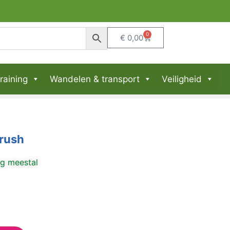
0
€
0,00
raining
Wandelen & transport
Veiligheid
Brush
ng meestal