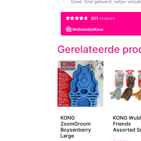
Gerelateerde pro
KONG
KONG Wub
ZoomGroom
Friends
Boysenberry
Assorted S
Large