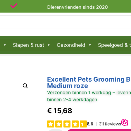
Dierenvrienden sinds 2020
n
Slapen & rust
Gezondheid
Speelgoed & t
Excellent Pets Grooming 
Medium roze
Verzonden binnen 1 werkdag – leveri
binnen 2-4 werkdagen
€
15,68