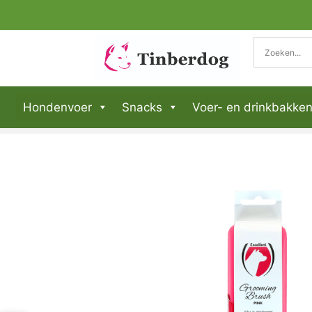
Hondenvoer
Snacks
Voer- en drinkbakke