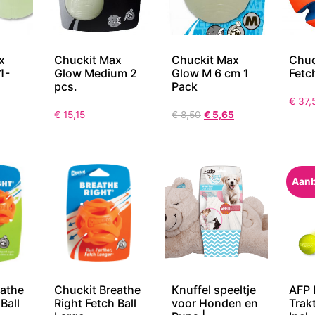
x
Chuckit Max
Chuckit Max
Chuc
1-
Glow Medium 2
Glow M 6 cm 1
Fetc
pcs.
Pack
€
37,
€
15,15
€
8,50
€
5,65
Aanb
eathe
Chuckit Breathe
Knuffel speeltje
AFP 
Ball
Right Fetch Ball
voor Honden en
Trakt