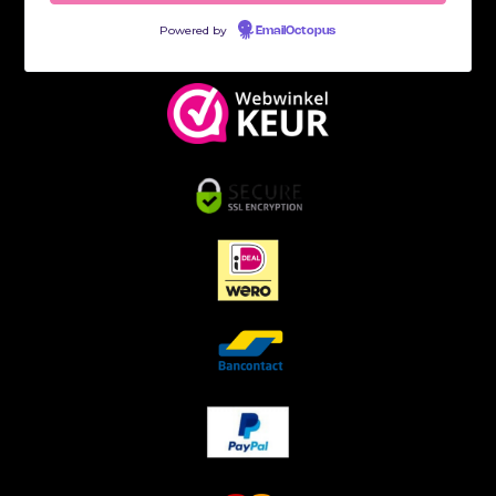
Powered by
EmailOctopus