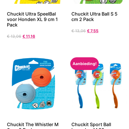
Chuckit Ultra SpeelBal
Chuckit Ultra Ball S 5
voor Honden XL 9 cm 1
cm 2 Pack
Pack
€
13,06
€
7,55
€
13,06
€
11,16
Aanbieding!
Chuckit The Whistler M
Chuckit Sport Ball