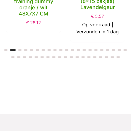
(8x15 zakjes)
training dummy
Lavendelgeur
oranje / wit
48X7X7 CM
€
5,57
€
28,12
Op voorraad |
Verzonden in 1 dag