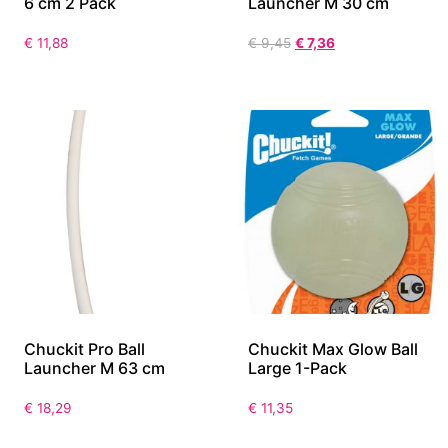
6 cm 2 Pack
Launcher M 30 cm
€
11,88
€
9,45
€
7,36
Chuckit Pro Ball
Chuckit Max Glow Ball
Launcher M 63 cm
Large 1-Pack
€
18,29
€
11,35