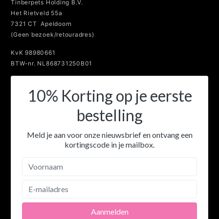
Tinberpets Holding B.V.
Het Rietveld 55a
7321 CT Apeldoorn
(Geen bezoek/retouradres)
KvK 98980661
BTW-nr. NL868731250B01
10% Korting op je eerste
bestelling
Meld je aan voor onze nieuwsbrief en ontvang een
kortingscode in je mailbox.