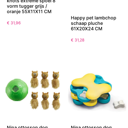
knots extreme spoel 8
vorm tugger grijs /
oranje 55X11X11 CM
Happy pet lambchop
schaap pluche
€
31,96
61X20X24 CM
€
31,28
Nina ottosson dog
Nina ottosson dog