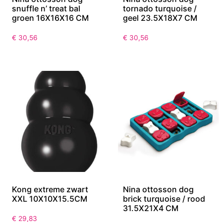
snuffle n’ treat bal
tornado turquoise /
groen 16X16X16 CM
geel 23.5X18X7 CM
€
30,56
€
30,56
Kong extreme zwart
Nina ottosson dog
XXL 10X10X15.5CM
brick turquoise / rood
31.5X21X4 CM
€
29,83