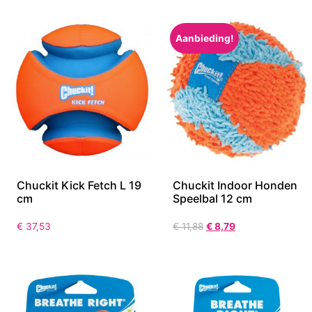
Aanbieding!
Chuckit Kick Fetch L 19
Chuckit Indoor Honden
cm
Speelbal 12 cm
€
37,53
€
11,88
€
8,79