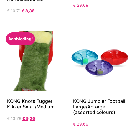
€
29,69
€
10,71
€
8,36
Aanbieding!
KONG Knots Tugger
KONG Jumbler Football
Kikker Small/Medium
Large/X-Large
(assorted colours)
€
13,78
€
9,26
€
29,69