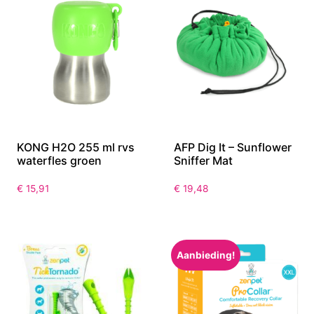
KONG H2O 255 ml rvs
AFP Dig It – Sunflower
waterfles groen
Sniffer Mat
€
15,91
€
19,48
Aanbieding!