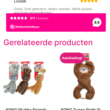
Gerelateerde producten
Aanbieding!
KONG Wubba Friends
KONG Tuggz Sloth XL