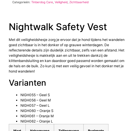
Categorieën:
Tinberdog Care
,
Veiligheid
,
Zichtbaarheid
Nightwalk Safety Vest
Met dit veiligheidshesje zorg je ervoor dat je hond tijdens het wandelen
goed zichtbaar is in het donker of op grauwe winterdagen. De
reflecterende details zijn duidelijk zichtbaar, zelfs van een afstand. Het
veiligheidshesje is makkelijk aan en uit te trekken dankzij de
klittenbandsluiting en kan daardoor goed passend worden gemaakt om
de hals en de buik. Zo kun jij met een veilig gevoel in het donker met je
hond wandelen!
Varianten
NIGH055 – Geel S
NIGH056 – Geel M
NIGH057 – Geel L
NIGH060 – Oranje S
NIGH061 – Oranje M
NIGH062 – Oranje L
Maat
Halsomvang
Tailleomvang
Ruglengte