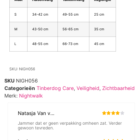
S
34-42 cm
49-55 cm
25 cm
M
43-50 cm
56-65 cm
35 cm
L
48-55 cm
66-73 cm
45 cm
SKU: NIGH056
SKU
NIGH056
Categorieën
Tinberdog Care
,
Veiligheid
,
Zichtbaarheid
Merk:
Nightwalk