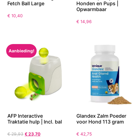
Fetch Ball Large
Honden en Pups |
Opwarmbaar
€
10,40
€
14,96
Aanbieding!
AFP Interactive
Glandex Zalm Poeder
Traktatie hulp | Incl. bal
voor Hond 113 gram
€
29,93
€
23,70
€
42,75