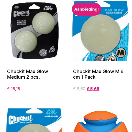
Aanbieding!
Chuckit Max Glow
Chuckit Max Glow M 6
Medium 2 pcs.
cm 1 Pack
€
15,15
€
8,50
€
5,65