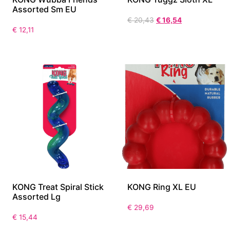
Assorted Sm EU
€
20,43
€
16,54
€
12,11
KONG Treat Spiral Stick
KONG Ring XL EU
Assorted Lg
€
29,69
€
15,44