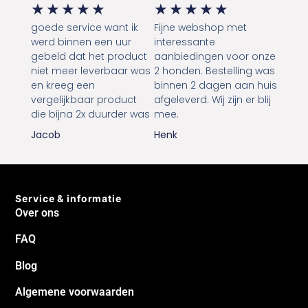
★
★
★
★
★
★
★
★
★
★
goede service want ik
Fijne webshop met
werd binnen een uur
interessante
gebeld dat het product
aanbiedingen voor onze
niet meer leverbaar was
2 honden. Bestelling was
en kreeg een
binnen 2 dagen aan huis
vergelijkbaar product
afgeleverd. Wij zijn er blij
die bijna 2x duurder was
mee.
Jacob
Henk
Service & informatie
Over ons
FAQ
Blog
Algemene voorwaarden