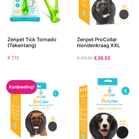
Zenpet Tick Tornado
Zenpet ProCollar
(Tekentang)
Hondenkraag XXL
€
7,13
€
65,50
€
56,53
Aanbieding!