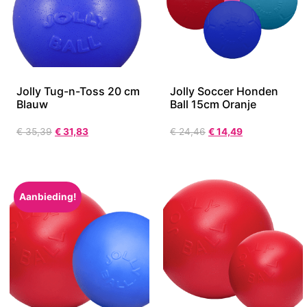
Jolly Tug-n-Toss 20 cm
Jolly Soccer Honden
Blauw
Ball 15cm Oranje
€
35,39
€
31,83
€
24,46
€
14,49
Aanbieding!