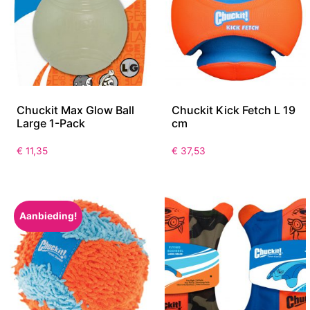
Chuckit Max Glow Ball
Chuckit Kick Fetch L 19
Large 1-Pack
cm
€
11,35
€
37,53
Aanbieding!