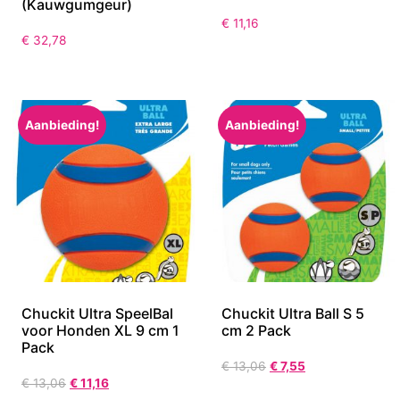
(Kauwgumgeur)
€
11,16
€
32,78
Aanbieding!
Aanbieding!
Chuckit Ultra SpeelBal
Chuckit Ultra Ball S 5
voor Honden XL 9 cm 1
cm 2 Pack
Pack
€
13,06
€
7,55
€
13,06
€
11,16