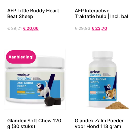
AFP Little Buddy Heart
AFP Interactive
Beat Sheep
Traktatie hulp | Incl. bal
€
29,21
€
20,66
€
29,93
€
23,70
Aanbieding!
Glandex Soft Chew 120
Glandex Zalm Poeder
g (30 stuks)
voor Hond 113 gram