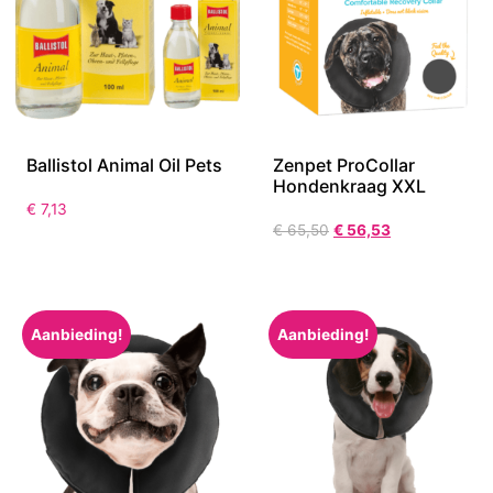
Ballistol Animal Oil Pets
Zenpet ProCollar
Hondenkraag XXL
€
7,13
€
65,50
€
56,53
Aanbieding!
Aanbieding!