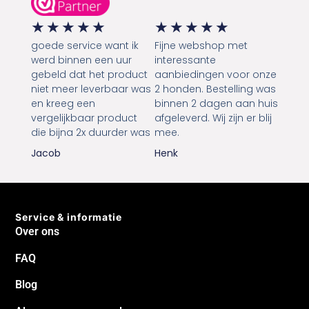
★
★
★
★
★
★
★
★
★
★
goede service want ik
Fijne webshop met
werd binnen een uur
interessante
gebeld dat het product
aanbiedingen voor onze
niet meer leverbaar was
2 honden. Bestelling was
en kreeg een
binnen 2 dagen aan huis
vergelijkbaar product
afgeleverd. Wij zijn er blij
die bijna 2x duurder was
mee.
Jacob
Henk
Service & informatie
Over ons
FAQ
Blog