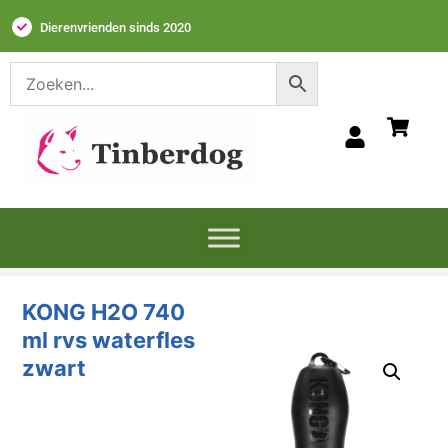
Dierenvrienden sinds 2020
KONG H2O 740
ml rvs waterfles
zwart