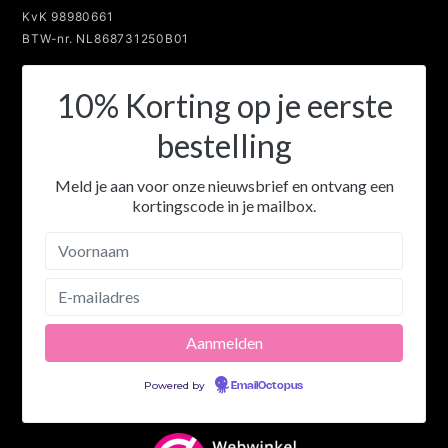
KvK 98980661
BTW-nr. NL868731250B01
10% Korting op je eerste
bestelling
Meld je aan voor onze nieuwsbrief en ontvang een
kortingscode in je mailbox.
Powered by
EmailOctopus