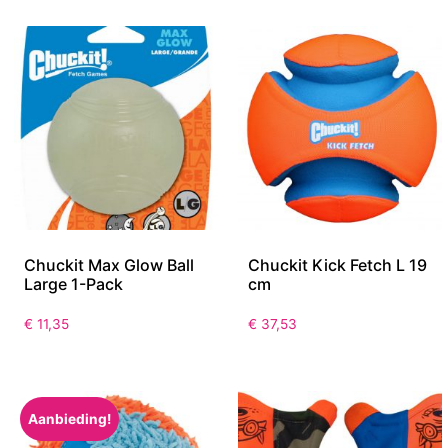
Chuckit Max Glow Ball
Chuckit Kick Fetch L 19
Large 1-Pack
cm
€
11,35
€
37,53
Aanbieding!