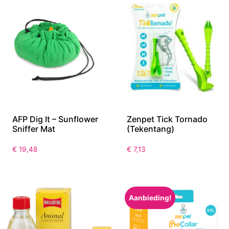
AFP Dig It – Sunflower
Zenpet Tick Tornado
Sniffer Mat
(Tekentang)
€
19,48
€
7,13
Aanbieding!