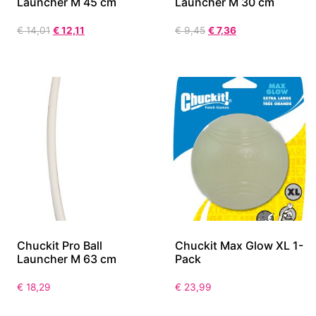
Launcher M 45 cm
Launcher M 30 cm
€
14,01
€
12,11
€
9,45
€
7,36
Chuckit Pro Ball
Chuckit Max Glow XL 1-
Launcher M 63 cm
Pack
€
18,29
€
23,99