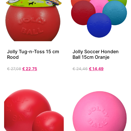
Jolly Tug-n-Toss 15 cm
Jolly Soccer Honden
Rood
Ball 15cm Oranje
€
27,08
€
22,75
€
24,46
€
14,49