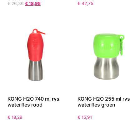
€
26,36
€
18,95
€
42,75
KONG H2O 740 ml rvs
KONG H2O 255 ml rvs
waterfles rood
waterfles groen
€
18,29
€
15,91