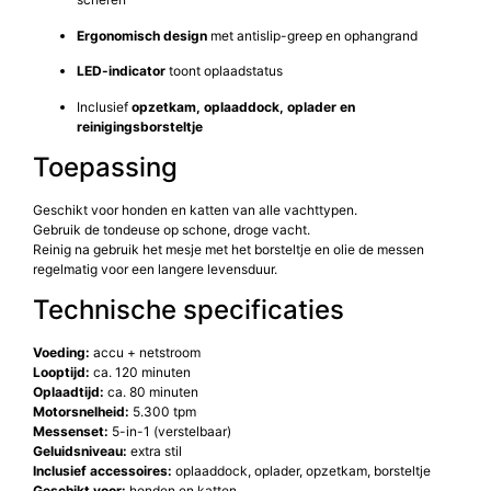
Ergonomisch design
met antislip-greep en ophangrand
LED-indicator
toont oplaadstatus
Inclusief
opzetkam, oplaaddock, oplader en
reinigingsborsteltje
Toepassing
Geschikt voor honden en katten van alle vachttypen.
Gebruik de tondeuse op schone, droge vacht.
Reinig na gebruik het mesje met het borsteltje en olie de messen
regelmatig voor een langere levensduur.
Technische specificaties
Voeding:
accu + netstroom
Looptijd:
ca. 120 minuten
Oplaadtijd:
ca. 80 minuten
Motorsnelheid:
5.300 tpm
Messenset:
5-in-1 (verstelbaar)
Geluidsniveau:
extra stil
Inclusief accessoires:
oplaaddock, oplader, opzetkam, borsteltje
Geschikt voor:
honden en katten