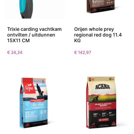
Trixie carding vachtkam
Orijen whole prey
ontvilten / uitdunnen
regional red dog 11.4
15X11 CM
KG
€
24,24
€
142,97