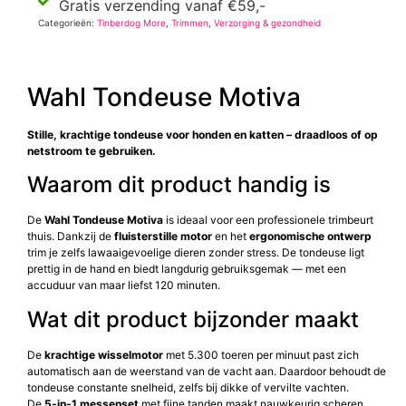
Gratis verzending vanaf €59,-
Categorieën:
Tinberdog More
,
Trimmen
,
Verzorging & gezondheid
Wahl Tondeuse Motiva
Stille, krachtige tondeuse voor honden en katten – draadloos of op
netstroom te gebruiken.
Waarom dit product handig is
De
Wahl Tondeuse Motiva
is ideaal voor een professionele trimbeurt
thuis. Dankzij de
fluisterstille motor
en het
ergonomische ontwerp
trim je zelfs lawaaigevoelige dieren zonder stress. De tondeuse ligt
prettig in de hand en biedt langdurig gebruiksgemak — met een
accuduur van maar liefst 120 minuten.
Wat dit product bijzonder maakt
De
krachtige wisselmotor
met 5.300 toeren per minuut past zich
automatisch aan de weerstand van de vacht aan. Daardoor behoudt de
tondeuse constante snelheid, zelfs bij dikke of vervilte vachten.
De
5-in-1 messenset
met fijne tanden maakt nauwkeurig scheren,