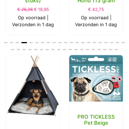
Hond 113 gram
S 5 cm 2 Pack
€
42,75
€
13,06
€
7,55
Op voorraad |
Op voorraad |
Verzonden in 1 dag
Verzonden in 1 dag
PRO TICKLESS
Pet Beige
Trixie premio lolly