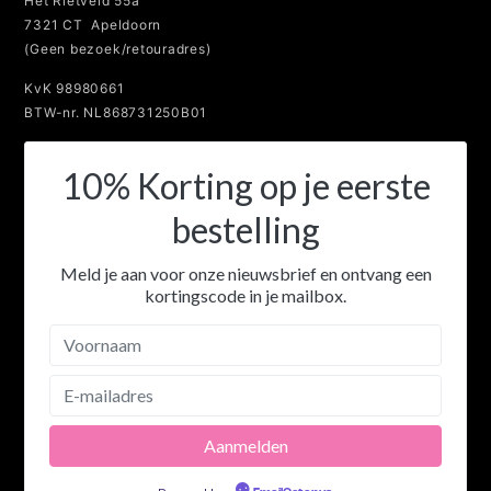
7321 CT Apeldoorn
(Geen bezoek/retouradres)
KvK 98980661
BTW-nr. NL868731250B01
10% Korting op je eerste
bestelling
Meld je aan voor onze nieuwsbrief en ontvang een
kortingscode in je mailbox.
Powered by
EmailOctopus