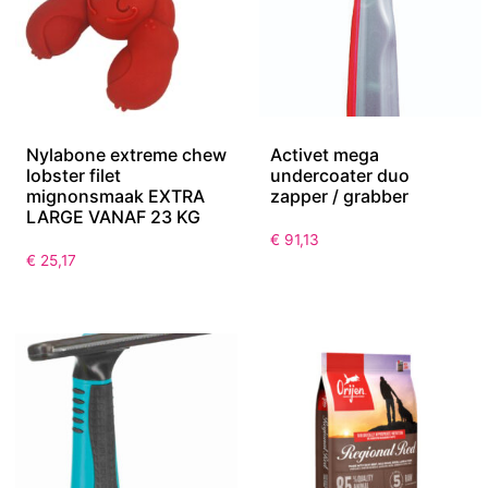
Nylabone extreme chew
Activet mega
lobster filet
undercoater duo
mignonsmaak EXTRA
zapper / grabber
LARGE VANAF 23 KG
€
91,13
€
25,17