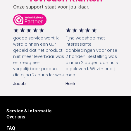
Onze support staat voor jou klaar.
★
★
★
★
★
★
★
★
★
★
goede service want ik
Fijne webshop met
werd binnen een uur
interessante
gebeld dat het product
aanbiedingen voor onze
niet meer leverbaar was
2 honden. Bestelling was
en kreeg een
binnen 2 dagen aan huis
vergelijkbaar product
afgeleverd. Wij zijn er blij
die bijna 2x duurder was
mee.
Jacob
Henk
Service & informatie
Over ons
FAQ