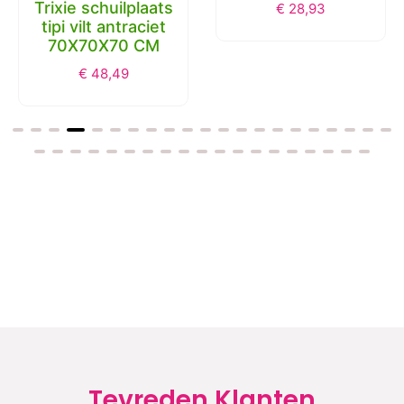
met kip en rijst 10
€
28,93
CM 30 ST
€
34,63
Tevreden Klanten