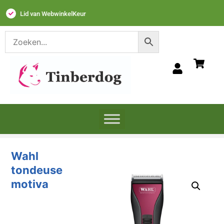
Lid van WebwinkelKeur
Wahl
tondeuse
motiva