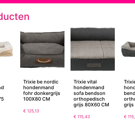
ducten
Trixie be nordic
Trixie vital
Trixi
nd
hondenmand
hondenmand
hon
fohr donkergrijs
sofa bendson
ben
75
100X80 CM
orthopedisch
orth
grijs 80X60 CM
grij
€
125,13
€
115,43
€
115