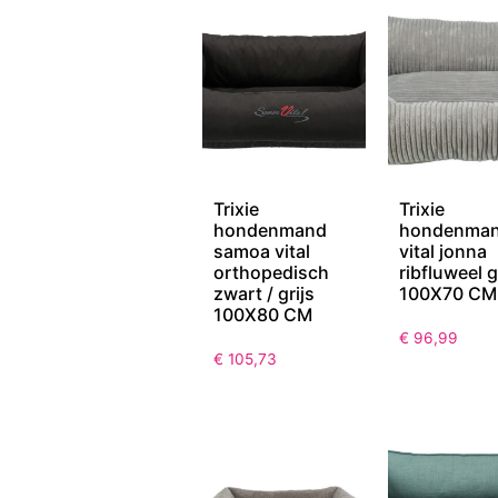
Trixie
Trixie
hondenmand
hondenma
samoa vital
vital jonna
orthopedisch
ribfluweel g
zwart / grijs
100X70 CM
100X80 CM
€
96,99
€
105,73