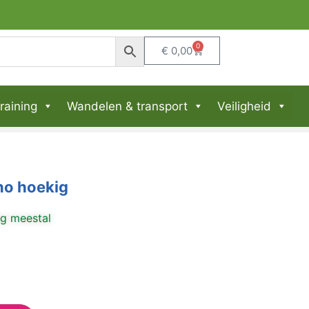
0
€
0,00
raining
Wandelen & transport
Veiligheid
no hoekig
ng meestal