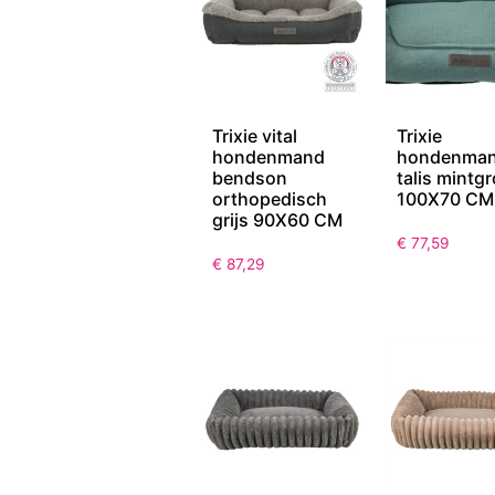
Trixie vital
Trixie
hondenmand
hondenma
bendson
talis mintg
orthopedisch
100X70 CM
grijs 90X60 CM
€
77,59
€
87,29