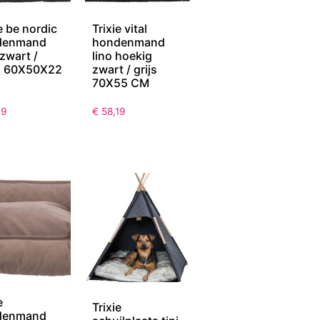
e be nordic
Trixie vital
denmand
hondenmand
 zwart /
lino hoekig
d 60X50X22
zwart / grijs
70X55 CM
19
€
58,19
e
Trixie
denmand