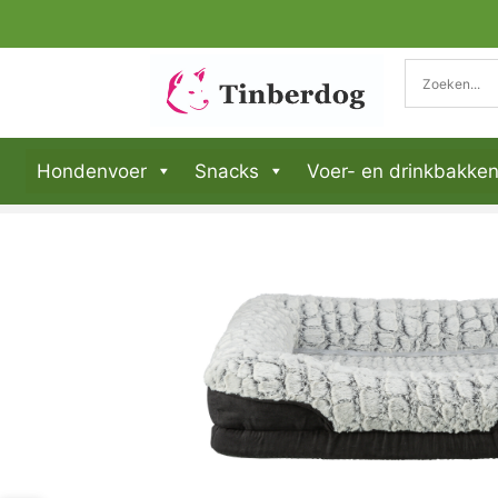
Hondenvoer
Snacks
Voer- en drinkbakke