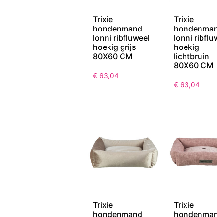
Trixie
Trixie
hondenmand
hondenma
lonni ribfluweel
lonni ribflu
hoekig grijs
hoekig
80X60 CM
lichtbruin
80X60 CM
€
63,04
€
63,04
Trixie
Trixie
hondenmand
hondenma