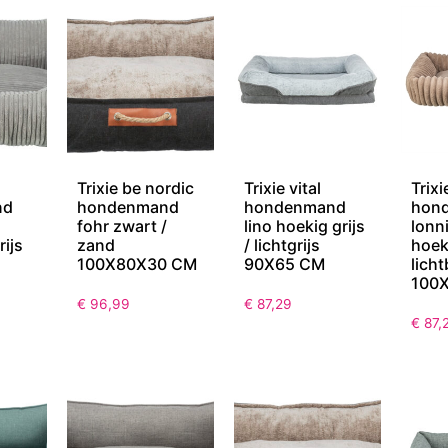
Trixie be nordic
Trixie vital
Trixi
nd
hondenmand
hondenmand
hon
fohr zwart /
lino hoekig grijs
lonni
rijs
zand
/ lichtgrijs
hoek
100X80X30 CM
90X65 CM
licht
100
€
96,99
€
87,29
€
87,