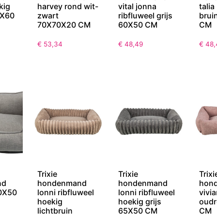
kig
harvey rond wit-
vital jonna
talia
0X60
zwart
ribfluweel grijs
brui
70X70X20 CM
60X50 CM
CM
€
53,34
€
48,49
€
48,
Trixie
Trixie
Trixi
nd
hondenmand
hondenmand
hon
60X50
lonni ribfluweel
lonni ribfluweel
vivi
hoekig
hoekig grijs
oudr
lichtbruin
65X50 CM
CM