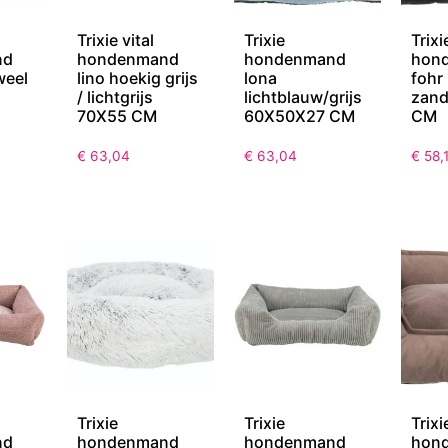
Trixie vital
Trixie
Trixi
nd
hondenmand
hondenmand
hon
weel
lino hoekig grijs
lona
fohr
/ lichtgrijs
lichtblauw/grijs
zan
70X55 CM
60X50X27 CM
CM
€
63,04
€
63,04
€
58,
Trixie
Trixie
Trixi
nd
hondenmand
hondenmand
hon