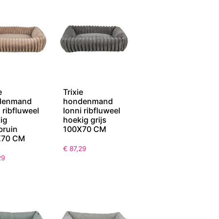
e
Trixie
denmand
hondenmand
 ribfluweel
lonni ribfluweel
ig
hoekig grijs
bruin
100X70 CM
X70 CM
€
87,29
29