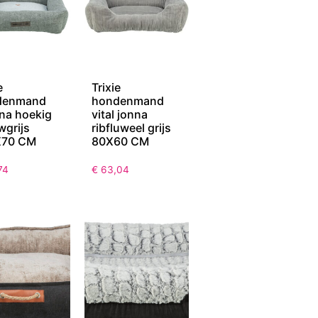
e
Trixie
denmand
hondenmand
ana hoekig
vital jonna
wgrijs
ribfluweel grijs
X70 CM
80X60 CM
74
€
63,04