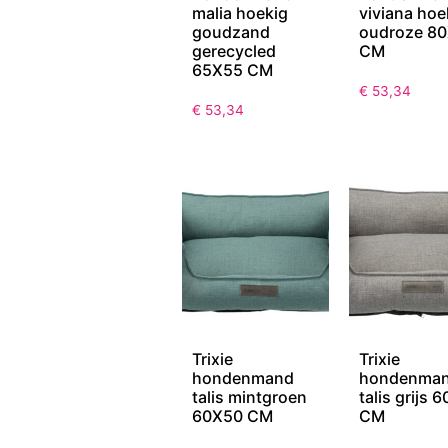
malia hoekig
viviana hoe
goudzand
oudroze 8
gerecycled
CM
65X55 CM
€
53,34
€
53,34
Trixie
Trixie
hondenmand
hondenma
talis mintgroen
talis grijs 
60X50 CM
CM