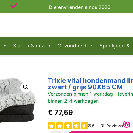
Dierenvrienden sinds 2020
n
Slapen & rust
Gezondheid
Speelgoed & t
Trixie vital hondenmand li
zwart / grijs 90X65 CM
Verzonden binnen 1 werkdag – leveri
binnen 2-4 werkdagen
€
77,59