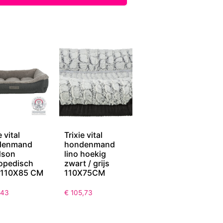
e vital
Trixie vital
denmand
hondenmand
dson
lino hoekig
opedisch
zwart / grijs
s 110X85 CM
110X75CM
,43
€
105,73