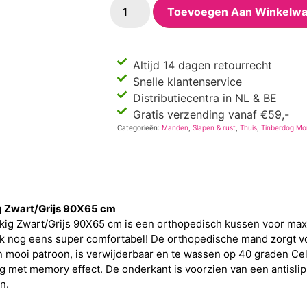
Toevoegen Aan Winkelw
Altijd 14 dagen retourrecht
Snelle klantenservice
Distributiecentra in NL & BE
Gratis verzending vanaf €59,-
Categorieën:
Manden
,
Slapen & rust
,
Thuis
,
Tinberdog Mo
g Zwart/Grijs 90X65 cm
ig Zwart/Grijs 90X65 cm is een orthopedisch kussen voor maxim
ok nog eens super comfortabel! De orthopedische mand zorgt v
n mooi patroon, is verwijderbaar en te wassen op 40 graden Ce
ng met memory effect. De onderkant is voorzien van een antisli
n.