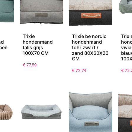
Trixie
Trixie be nordic
Trixi
nd
hondenmand
hondenmand
hon
roen
talis grijs
fohr zwart /
vivi
100X70 CM
zand 80X60X26
blau
CM
100
€
77,59
€
72,74
€
72,