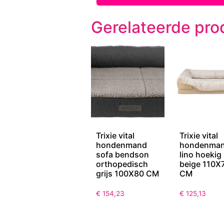
Gerelateerde pro
Trixie vital
Trixie vital
hondenmand
hondenma
sofa bendson
lino hoekig
orthopedisch
beige 110X
grijs 100X80 CM
CM
€
154,23
€
125,13