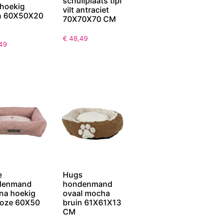
schuilplaats tipi
 hoekig
vilt antraciet
n 60X50X20
70X70X70 CM
€
48,49
49
e
Hugs
denmand
hondenmand
ana hoekig
ovaal mocha
oze 60X50
bruin 61X61X13
CM