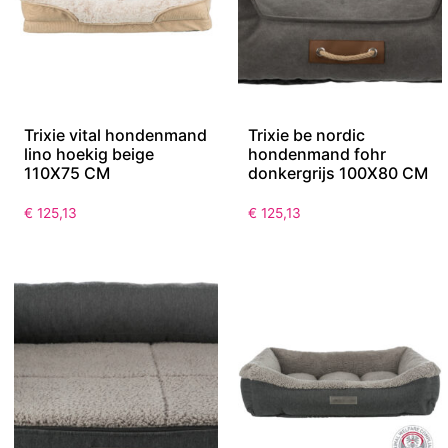
Trixie vital hondenmand
Trixie be nordic
lino hoekig beige
hondenmand fohr
110X75 CM
donkergrijs 100X80 CM
€
125,13
€
125,13