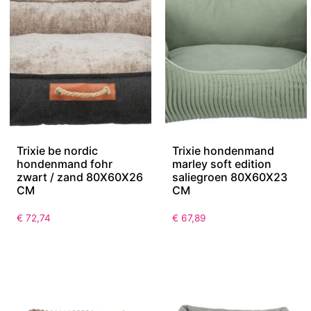
Trixie be nordic
Trixie hondenmand
hondenmand fohr
marley soft edition
zwart / zand 80X60X26
saliegroen 80X60X23
CM
CM
€
72,74
€
67,89