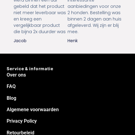
gebeld dat het product
aanbiedingen voor onze
niet meer leverbaar was
2 honden. Bestelling was
en kreeg een
binnen 2 dagen aan huis
vergelijkbaar product
afgeleverd. Wij zijn er blij
die bijna 2x duurder was
mee.
Jacob
Henk
Service & informatie
Over ons
FAQ
Blog
Algemene voorwaarden
Privacy Policy
Retourbeleid