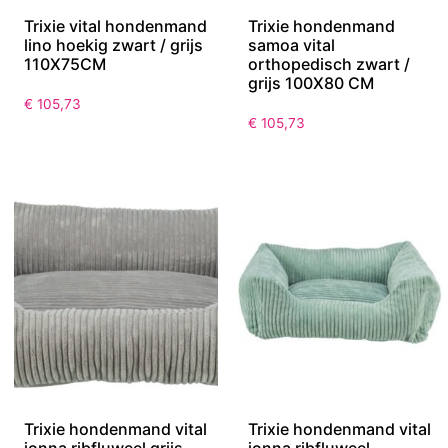
Trixie vital hondenmand
Trixie hondenmand
lino hoekig zwart / grijs
samoa vital
110X75CM
orthopedisch zwart /
grijs 100X80 CM
€
105,73
€
105,73
Trixie hondenmand vital
Trixie hondenmand vital
jonna ribfluweel grijs
jonna ribfluweel