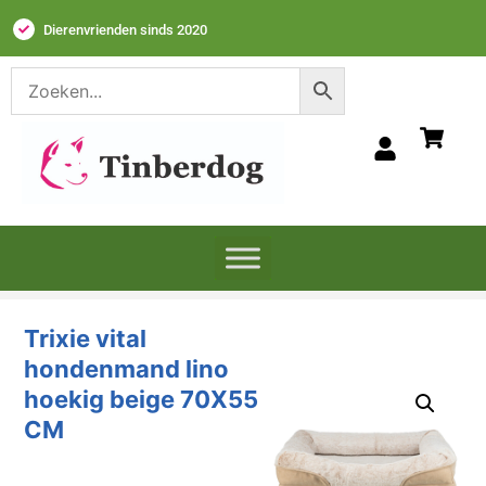
Dierenvrienden sinds 2020
Trixie vital
hondenmand lino
hoekig beige 70X55
CM