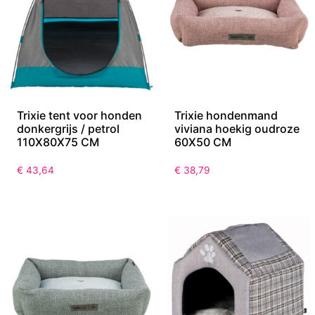
Trixie tent voor honden
Trixie hondenmand
donkergrijs / petrol
viviana hoekig oudroze
110X80X75 CM
60X50 CM
€
43,64
€
38,79