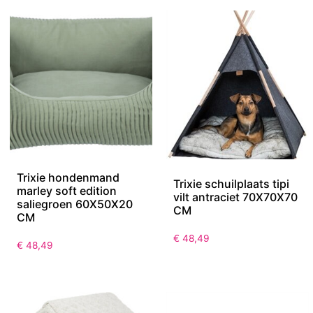
Trixie hondenmand
Trixie schuilplaats tipi
marley soft edition
vilt antraciet 70X70X70
saliegroen 60X50X20
CM
CM
€
48,49
€
48,49