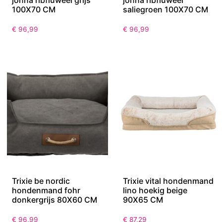
100X70 CM
saliegroen 100X70 CM
€
96,99
€
96,99
Trixie be nordic
Trixie vital hondenmand
hondenmand fohr
lino hoekig beige
donkergrijs 80X60 CM
90X65 CM
€
96,99
€
87,29