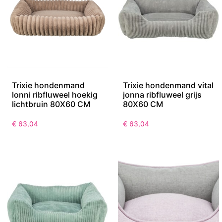
Trixie hondenmand
Trixie hondenmand vital
lonni ribfluweel hoekig
jonna ribfluweel grijs
lichtbruin 80X60 CM
80X60 CM
€
63,04
€
63,04