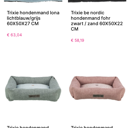
Trixie hondenmand lona
Trixie be nordic
lichtblauw/grijs
hondenmand fohr
60X50X27 CM
zwart / zand 60X50X22
CM
€
63,04
€
58,19
Trixie hondenmand
Trixie hondenmand