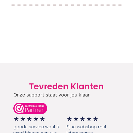
Tevreden Klanten
Onze support staat voor jou klaar.
★
★
★
★
★
★
★
★
★
★
goede service want ik
Fijne webshop met
werd binnen een uur
interessante