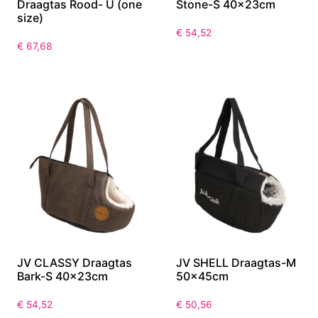
Draagtas Rood- U (one
Stone-S 40x23cm
size)
€
54,52
€
67,68
JV CLASSY Draagtas
JV SHELL Draagtas-M
Bark-S 40x23cm
50x45cm
€
54,52
€
50,56