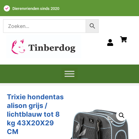
Dierenvrienden sinds 2020
Trixie hondentas
alison grijs /
lichtblauw tot 8
kg 43X20X29
CM