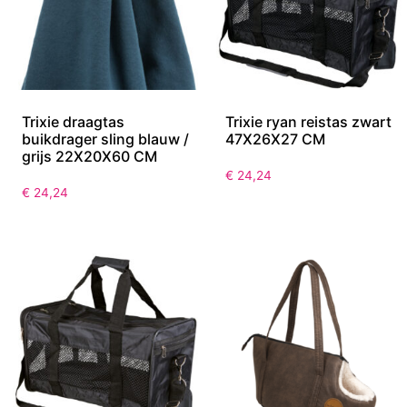
Trixie draagtas
Trixie ryan reistas zwart
buikdrager sling blauw /
47X26X27 CM
grijs 22X20X60 CM
€
24,24
€
24,24