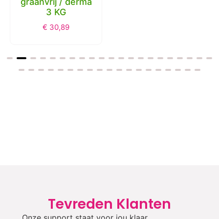
graanvrij / derma
3 KG
€
30,89
Tevreden Klanten
Onze support staat voor jou klaar.