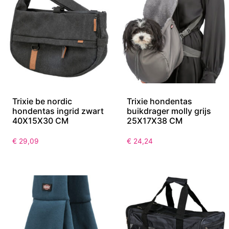
Trixie be nordic
Trixie hondentas
hondentas ingrid zwart
buikdrager molly grijs
40X15X30 CM
25X17X38 CM
€
29,09
€
24,24