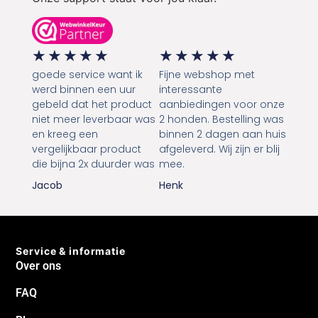
★
★
★
★
★
★
★
★
★
★
goede service want ik
Fijne webshop met
werd binnen een uur
interessante
gebeld dat het product
aanbiedingen voor onze
niet meer leverbaar was
2 honden. Bestelling was
en kreeg een
binnen 2 dagen aan huis
vergelijkbaar product
afgeleverd. Wij zijn er blij
die bijna 2x duurder was
mee.
Jacob
Henk
Service & informatie
Over ons
FAQ