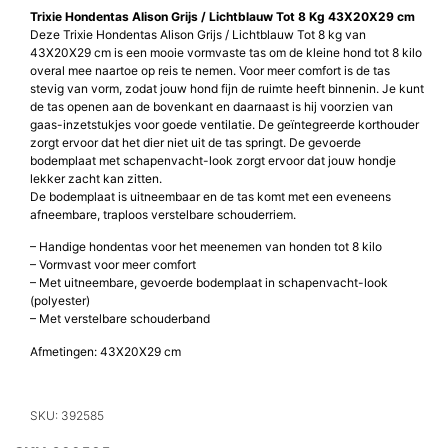
Trixie Hondentas Alison Grijs / Lichtblauw Tot 8 Kg 43X20X29 cm
Deze Trixie Hondentas Alison Grijs / Lichtblauw Tot 8 kg van
43X20X29 cm is een mooie vormvaste tas om de kleine hond tot 8 kilo
overal mee naartoe op reis te nemen. Voor meer comfort is de tas
stevig van vorm, zodat jouw hond fijn de ruimte heeft binnenin. Je kunt
de tas openen aan de bovenkant en daarnaast is hij voorzien van
gaas-inzetstukjes voor goede ventilatie. De geïntegreerde korthouder
zorgt ervoor dat het dier niet uit de tas springt. De gevoerde
bodemplaat met schapenvacht-look zorgt ervoor dat jouw hondje
lekker zacht kan zitten.
De bodemplaat is uitneembaar en de tas komt met een eveneens
afneembare, traploos verstelbare schouderriem.
– Handige hondentas voor het meenemen van honden tot 8 kilo
– Vormvast voor meer comfort
– Met uitneembare, gevoerde bodemplaat in schapenvacht-look
(polyester)
– Met verstelbare schouderband
Afmetingen: 43X20X29 cm
SKU: 392585