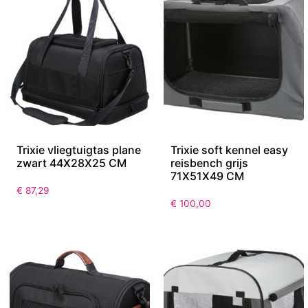
Trixie vliegtuigtas plane
Trixie soft kennel easy
zwart 44X28X25 CM
reisbench grijs
71X51X49 CM
€
87,29
€
100,00