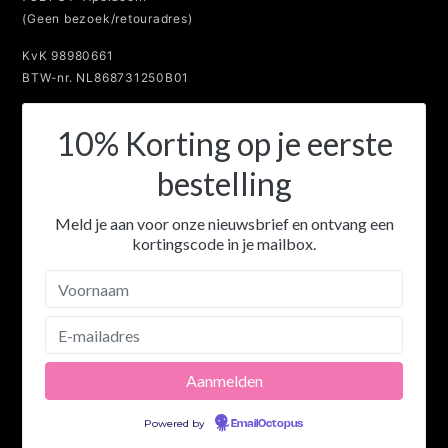
(Geen bezoek/retouradres)
KvK 98980661
BTW-nr. NL868731250B01
10% Korting op je eerste
bestelling
Meld je aan voor onze nieuwsbrief en ontvang een
kortingscode in je mailbox.
Powered by
EmailOctopus