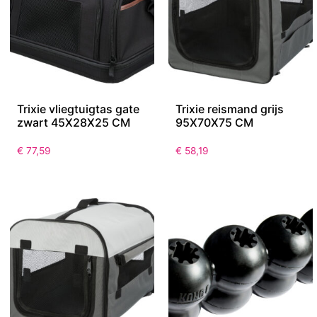
Trixie vliegtuigtas gate
Trixie reismand grijs
zwart 45X28X25 CM
95X70X75 CM
€
77,59
€
58,19