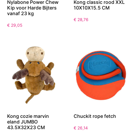
Nylabone Power Chew
Kong classic rood XXL
Kip voor Harde Bijters
10X10X15.5 CM
vanaf 23 kg
€
28,76
€
29,05
Kong cozie marvin
Chuckit rope fetch
eland JUMBO
43.5X32X23 CM
€
26,14