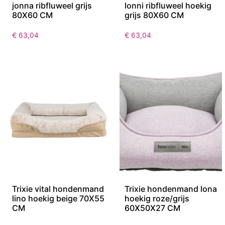
jonna ribfluweel grijs
lonni ribfluweel hoekig
80X60 CM
grijs 80X60 CM
€
63,04
€
63,04
Trixie vital hondenmand
Trixie hondenmand lona
lino hoekig beige 70X55
hoekig roze/grijs
CM
60X50X27 CM