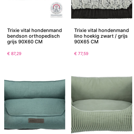
Trixie vital hondenmand
Trixie vital hondenmand
bendson orthopedisch
lino hoekig zwart / grijs
grijs 90X60 CM
90X65 CM
€
87,29
€
77,59