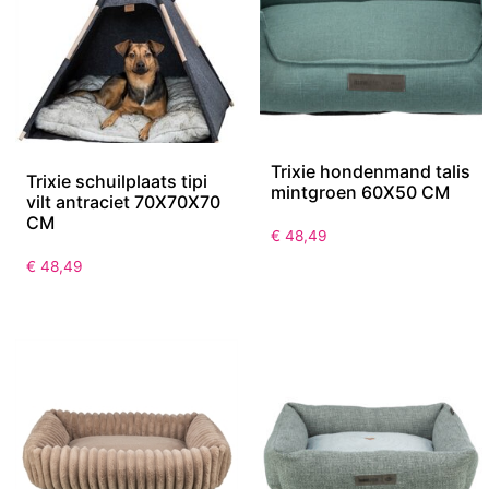
Trixie hondenmand talis
Trixie schuilplaats tipi
mintgroen 60X50 CM
vilt antraciet 70X70X70
CM
€
48,49
€
48,49