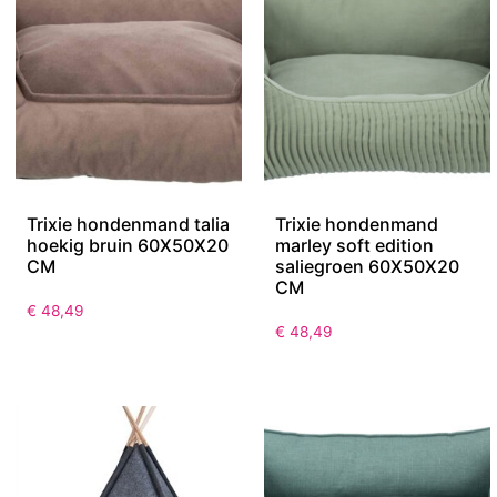
Trixie hondenmand talia
Trixie hondenmand
hoekig bruin 60X50X20
marley soft edition
CM
saliegroen 60X50X20
CM
€
48,49
€
48,49