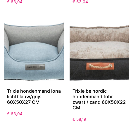
€
63,04
€
63,04
Trixie hondenmand lona
Trixie be nordic
lichtblauw/grijs
hondenmand fohr
60X50X27 CM
zwart / zand 60X50X22
CM
€
63,04
€
58,19