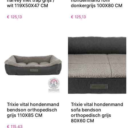
harvey met trap grijs /
hondenmand fohr
wit 119X50X47 CM
donkergrijs 100X80 CM
€
125,13
€
125,13
Trixie vital hondenmand
Trixie vital hondenmand
bendson orthopedisch
sofa bendson
grijs 110X85 CM
orthopedisch grijs
80X60 CM
€
115,43