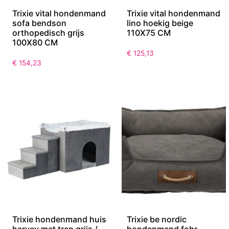
Trixie vital hondenmand
Trixie vital hondenmand
sofa bendson
lino hoekig beige
orthopedisch grijs
110X75 CM
100X80 CM
€
125,13
€
154,23
Trixie hondenmand huis
Trixie be nordic