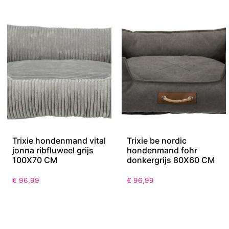
Trixie hondenmand vital
Trixie be nordic
jonna ribfluweel grijs
hondenmand fohr
100X70 CM
donkergrijs 80X60 CM
€
96,99
€
96,99