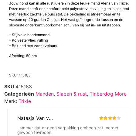
Jouw hond kan in alle rust luieren in deze leuke mand Alena van Trixie.
Deze mand heeft een comfortabele polyestervlies vulling en is bekleed
met heerlijk zachte velours stof. De bekleding is afneembaar en te
wassen op 40 graden Celsius. Het vast geïntegreerde kussen en de
slipvaste onderkant voorkomen schuiven bij het in- en uitstappen.
– Stijlvolle hondenmand
– Polyestervlies vulling
– Bekleed met zacht velours
Afmeting: 50 cm
SKU: 415183
SKU
415183
Categorieën
Manden
,
Slapen & rust
,
Tinberdog More
Merk:
Trixie