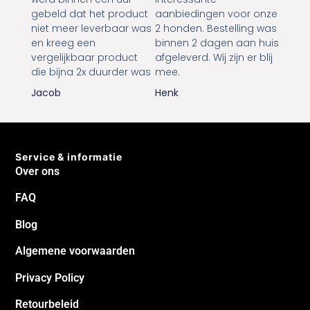
gebeld dat het product
aanbiedingen voor onze
niet meer leverbaar was
2 honden. Bestelling was
en kreeg een
binnen 2 dagen aan huis
vergelijkbaar product
afgeleverd. Wij zijn er blij
die bijna 2x duurder was
mee.
Jacob
Henk
Service & informatie
Over ons
FAQ
Blog
Algemene voorwaarden
Privacy Policy
Retourbeleid