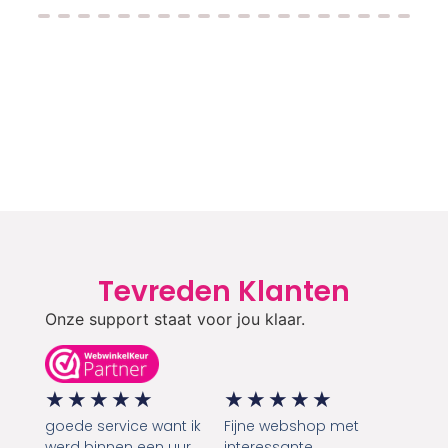
Tevreden Klanten
Onze support staat voor jou klaar.
★
★
★
★
★
★
★
★
★
★
goede service want ik
Fijne webshop met
werd binnen een uur
interessante