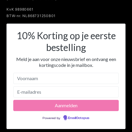
KvK 98980661
BTW-nr. NL868731250B01
10% Korting op je eerste
bestelling
Meld je aan voor onze nieuwsbrief en ontvang een
kortingscode in je mailbox.
Powered by
EmailOctopus