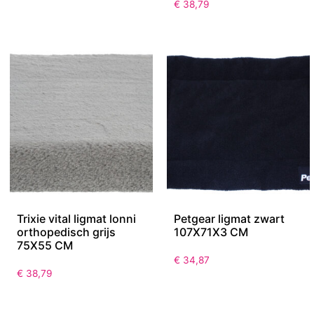
€
38,79
Trixie vital ligmat lonni
Petgear ligmat zwart
orthopedisch grijs
107X71X3 CM
75X55 CM
€
34,87
€
38,79