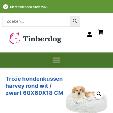
Dierenvrienden sinds 2020
Trixie hondenkussen
harvey rond wit /
zwart 60X60X18 CM