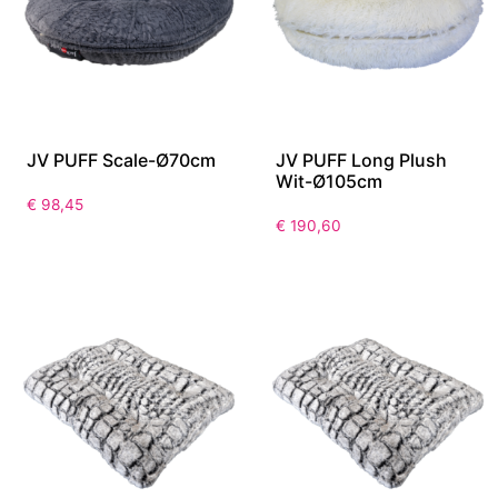
JV PUFF Scale-Ø70cm
JV PUFF Long Plush
Wit-Ø105cm
€
98,45
€
190,60