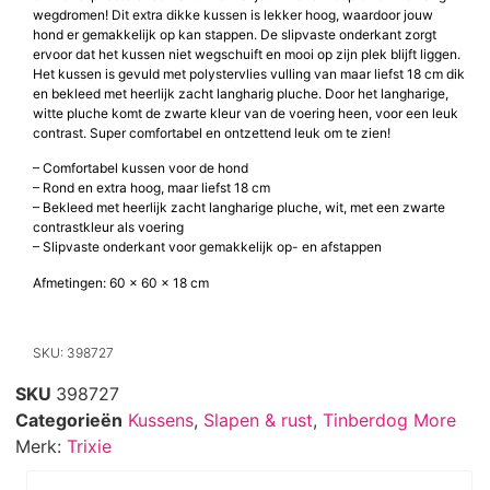
wegdromen! Dit extra dikke kussen is lekker hoog, waardoor jouw
hond er gemakkelijk op kan stappen. De slipvaste onderkant zorgt
ervoor dat het kussen niet wegschuift en mooi op zijn plek blijft liggen.
Het kussen is gevuld met polystervlies vulling van maar liefst 18 cm dik
en bekleed met heerlijk zacht langharig pluche. Door het langharige,
witte pluche komt de zwarte kleur van de voering heen, voor een leuk
contrast. Super comfortabel en ontzettend leuk om te zien!
– Comfortabel kussen voor de hond
– Rond en extra hoog, maar liefst 18 cm
– Bekleed met heerlijk zacht langharige pluche, wit, met een zwarte
contrastkleur als voering
– Slipvaste onderkant voor gemakkelijk op- en afstappen
Afmetingen: 60 x 60 x 18 cm
SKU: 398727
SKU
398727
Categorieën
Kussens
,
Slapen & rust
,
Tinberdog More
Merk:
Trixie