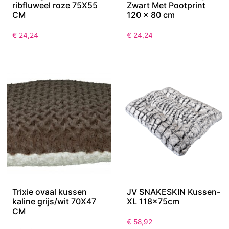
ribfluweel roze 75X55
Zwart Met Pootprint
CM
120 x 80 cm
€
24,24
€
24,24
Trixie ovaal kussen
JV SNAKESKIN Kussen-
kaline grijs/wit 70X47
XL 118x75cm
CM
€
58,92