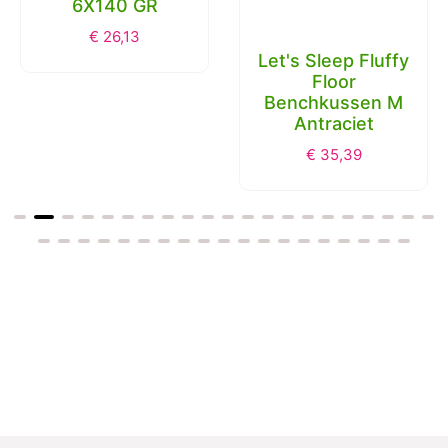
6X140 GR
€
26,13
Let's Sleep Fluffy
Floor
Benchkussen M
Antraciet
€
35,39