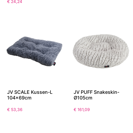
€
24,24
JV SCALE Kussen-L
JV PUFF Snakeskin-
104x69cm
Ø105cm
€
53,36
€
161,09