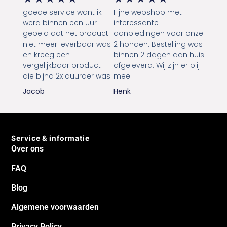
goede service want ik
Fijne webshop met
werd binnen een uur
interessante
gebeld dat het product
aanbiedingen voor onze
niet meer leverbaar was
2 honden. Bestelling was
en kreeg een
binnen 2 dagen aan huis
vergelijkbaar product
afgeleverd. Wij zijn er blij
die bijna 2x duurder was
mee.
Jacob
Henk
Service & informatie
Over ons
FAQ
Blog
Algemene voorwaarden
Privacy Policy