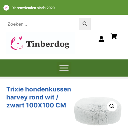
Dierenvrienden sinds 2020
Trixie hondenkussen
harvey rond wit /
zwart 100X100 CM