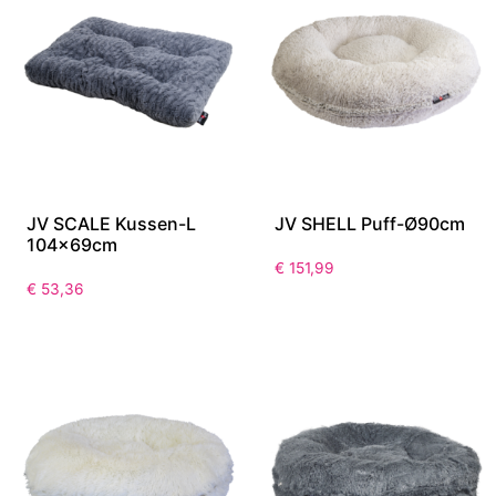
JV SCALE Kussen-L
JV SHELL Puff-Ø90cm
104x69cm
€
151,99
€
53,36