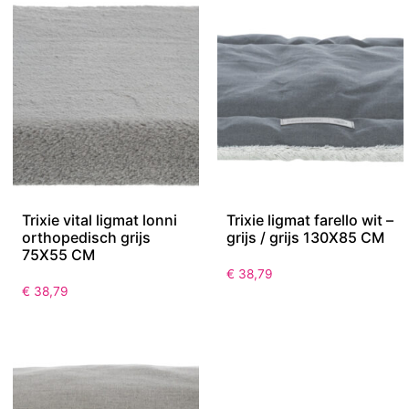
Trixie vital ligmat lonni
Trixie ligmat farello wit –
orthopedisch grijs
grijs / grijs 130X85 CM
75X55 CM
€
38,79
€
38,79