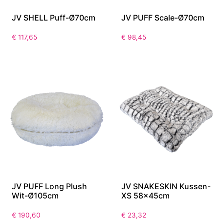
JV SHELL Puff-Ø70cm
JV PUFF Scale-Ø70cm
€
117,65
€
98,45
JV PUFF Long Plush
JV SNAKESKIN Kussen-
Wit-Ø105cm
XS 58x45cm
€
190,60
€
23,32