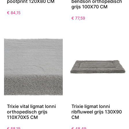
pootprint 120X80 CM
bendson orthopedisch
grijs 100X70 CM
€
84,15
€
77,59
Trixie vital ligmat lonni
Trixie ligmat lonni
orthopedisch grijs
ribfluweel grijs 130X90
110X70X5 CM
CM
€
58,19
€
48,49