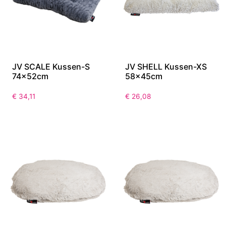
JV SCALE Kussen-S
JV SHELL Kussen-XS
74x52cm
58x45cm
€
34,11
€
26,08