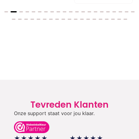
Tevreden Klanten
Onze support staat voor jou klaar.
★
★
★
★
★
★
★
★
★
★