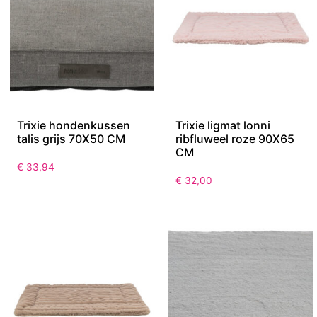
Trixie hondenkussen
Trixie ligmat lonni
talis grijs 70X50 CM
ribfluweel roze 90X65
CM
€
33,94
€
32,00