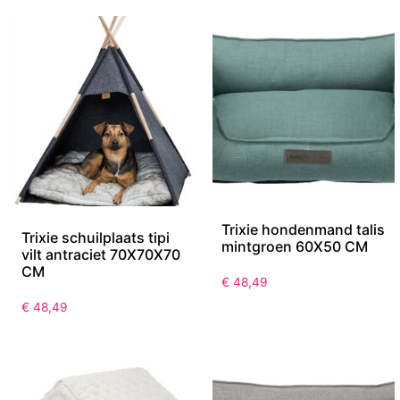
Trixie hondenmand talis
Trixie schuilplaats tipi
mintgroen 60X50 CM
vilt antraciet 70X70X70
CM
€
48,49
€
48,49