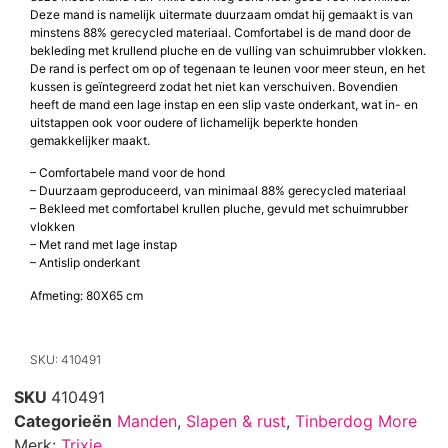
Deze mand is namelijk uitermate duurzaam omdat hij gemaakt is van
minstens 88% gerecycled materiaal. Comfortabel is de mand door de
bekleding met krullend pluche en de vulling van schuimrubber vlokken.
De rand is perfect om op of tegenaan te leunen voor meer steun, en het
kussen is geïntegreerd zodat het niet kan verschuiven. Bovendien
heeft de mand een lage instap en een slip vaste onderkant, wat in- en
uitstappen ook voor oudere of lichamelijk beperkte honden
gemakkelijker maakt.
– Comfortabele mand voor de hond
– Duurzaam geproduceerd, van minimaal 88% gerecycled materiaal
– Bekleed met comfortabel krullen pluche, gevuld met schuimrubber
vlokken
– Met rand met lage instap
– Antislip onderkant
Afmeting: 80X65 cm
SKU: 410491
SKU
410491
Categorieën
Manden
,
Slapen & rust
,
Tinberdog More
Merk:
Trixie