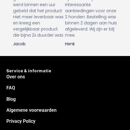
werd binnen een uur
interessante
gebeld dat het product
aanbiedingen voor onze
niet meer leverbaar was
2 honden. Bestelling was
en kreeg een
binnen 2 dagen aan huis
vergelijkbaar product
afgeleverd. Wij zijn er blij
die bijna 2x duurder was
mee.
Jacob
Henk
Service & informatie
Over ons
FAQ
Blog
Algemene voorwaarden
Privacy Policy