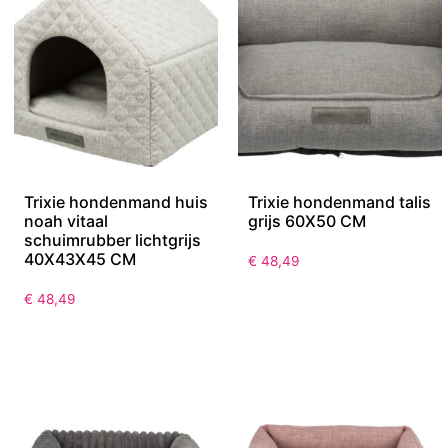
Trixie hondenmand huis
Trixie hondenmand talis
noah vitaal
grijs 60X50 CM
schuimrubber lichtgrijs
40X43X45 CM
€
48,49
€
48,49