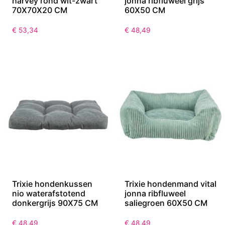
harvey rond wit-zwart
jonna ribfluweel grijs
70X70X20 CM
60X50 CM
€
53,34
€
48,49
Trixie hondenkussen
Trixie hondenmand vital
nio waterafstotend
jonna ribfluweel
donkergrijs 90X75 CM
saliegroen 60X50 CM
€
48,49
€
48,49