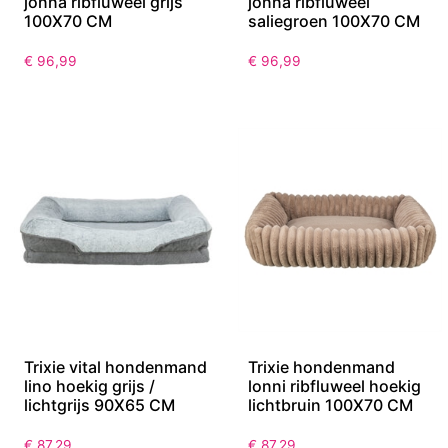
jonna ribfluweel grijs
jonna ribfluweel
100X70 CM
saliegroen 100X70 CM
€
96,99
€
96,99
Trixie vital hondenmand
Trixie hondenmand
lino hoekig grijs /
lonni ribfluweel hoekig
lichtgrijs 90X65 CM
lichtbruin 100X70 CM
€
87,29
€
87,29