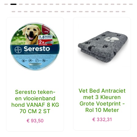
Vet Bed Antraciet
Seresto teken-
met 3 Kleuren
en vlooienband
Grote Voetprint -
hond VANAF 8 KG
Rol 10 Meter
70 CM 2 ST
€
332,31
€
93,50