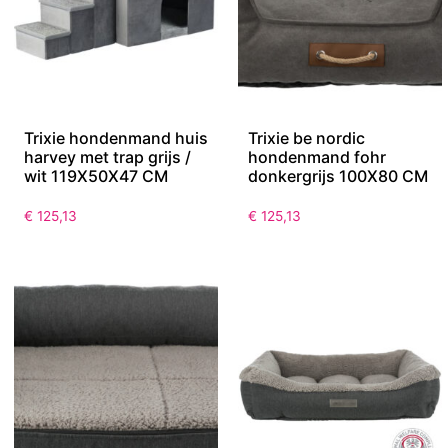
Trixie hondenmand huis
Trixie be nordic
harvey met trap grijs /
hondenmand fohr
wit 119X50X47 CM
donkergrijs 100X80 CM
€
125,13
€
125,13