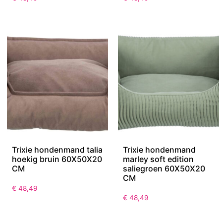
Trixie hondenmand talia
Trixie hondenmand
hoekig bruin 60X50X20
marley soft edition
CM
saliegroen 60X50X20
CM
€
48,49
€
48,49