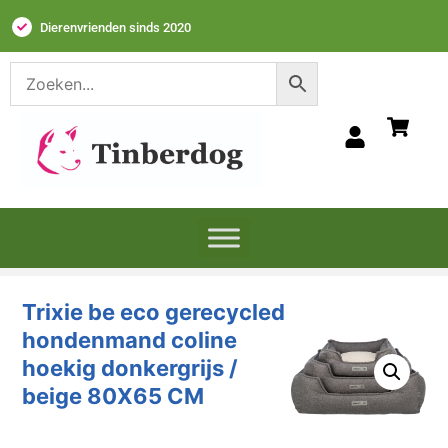
Dierenvrienden sinds 2020
Trixie be eco gerecycled
hondenmand coline
hoekig donkergrijs /
beige 80X65 CM