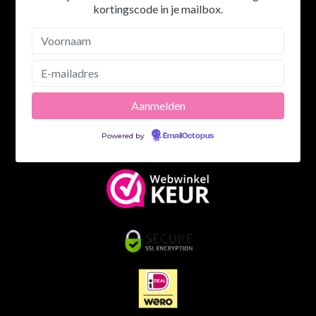
kortingscode in je mailbox.
Powered by
EmailOctopus