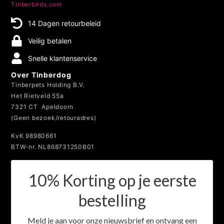
Tinberbirds.com
14 Dagen retourbeleid
Veilig betalen
Snelle klantenservice
Over Tinberdog
Tinberpets Holding B.V.
Het Rietveld 55a
7321 CT Apeldoorn
(Geen bezoek/retouradres)
KvK 98980661
BTW-nr. NL868731250B01
10% Korting op je eerste
bestelling
Meld je aan voor onze nieuwsbrief en ontvang een