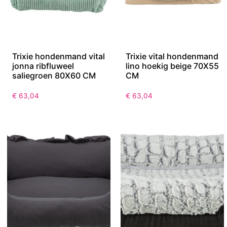
Trixie hondenmand vital
Trixie vital hondenmand
jonna ribfluweel
lino hoekig beige 70X55
saliegroen 80X60 CM
CM
€
63,04
€
63,04