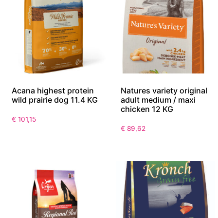
Acana highest protein
Natures variety original
wild prairie dog 11.4 KG
adult medium / maxi
chicken 12 KG
€
101,15
€
89,62