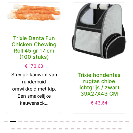
Trixie Denta Fun
Chicken Chewing
Roll 45 gr 17 cm
(100 stuks)
€
173,63
Stevige kauwrol van
Trixie hondentas
rugtas chloe
runderhuid
lichtgrijs / zwart
omwikkeld met kip.
39X27X43 CM
Een smakelijke
kauwsnack...
€
43,64