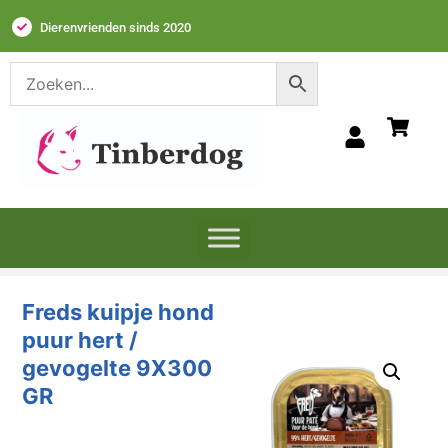
Dierenvrienden sinds 2020
Freds kuipje hond
puur hert /
gevogelte 9X300
GR