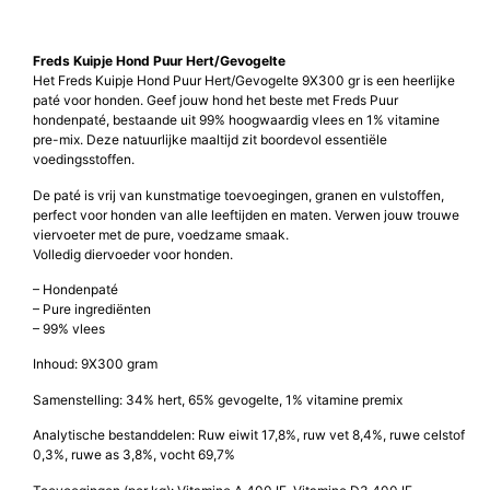
Freds Kuipje Hond Puur Hert/Gevogelte
Het Freds Kuipje Hond Puur Hert/Gevogelte 9X300 gr is een heerlijke
paté voor honden. Geef jouw hond het beste met Freds Puur
hondenpaté, bestaande uit 99% hoogwaardig vlees en 1% vitamine
pre-mix. Deze natuurlijke maaltijd zit boordevol essentiële
voedingsstoffen.
De paté is vrij van kunstmatige toevoegingen, granen en vulstoffen,
perfect voor honden van alle leeftijden en maten. Verwen jouw trouwe
viervoeter met de pure, voedzame smaak.
Volledig diervoeder voor honden.
– Hondenpaté
– Pure ingrediënten
– 99% vlees
Inhoud: 9X300 gram
Samenstelling: 34% hert, 65% gevogelte, 1% vitamine premix
Analytische bestanddelen: Ruw eiwit 17,8%, ruw vet 8,4%, ruwe celstof
0,3%, ruwe as 3,8%, vocht 69,7%