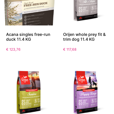
Acana singles free-run
Orijen whole prey fit &
duck 11.4 KG
trim dog 11.4 KG
€
123,76
€
117,68