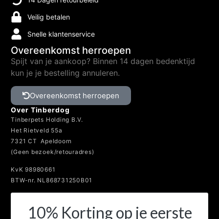
Veilig betalen
Snelle klantenservice
Overeenkomst herroepen
Spijt van je aankoop? Binnen 14 dagen bedenktijd
kun je je bestelling annuleren.
Overeenkomst herroepen
Over Tinberdog
Tinberpets Holding B.V.
Het Rietveld 55a
7321 CT Apeldoorn
(Geen bezoek/retouradres)
KvK 98980661
BTW-nr. NL868731250B01
10% Korting op je eerste