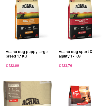
Acana dog puppy large
Acana dog sport &
breed 17 KG
agility 17 KG
€
122,69
€
123,76