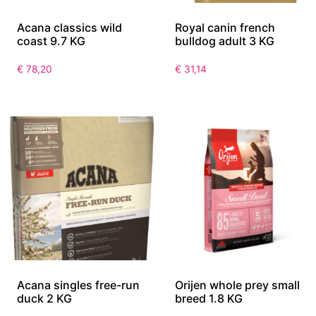
Acana classics wild
Royal canin french
coast 9.7 KG
bulldog adult 3 KG
€
78,20
€
31,14
Acana singles free-run
Orijen whole prey small
duck 2 KG
breed 1.8 KG