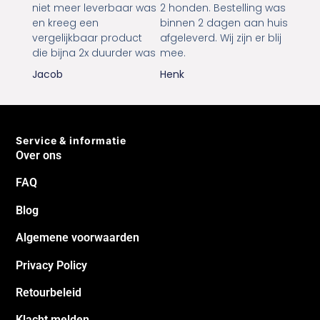
niet meer leverbaar was
2 honden. Bestelling was
en kreeg een
binnen 2 dagen aan huis
vergelijkbaar product
afgeleverd. Wij zijn er blij
die bijna 2x duurder was
mee.
Jacob
Henk
Service & informatie
Over ons
FAQ
Blog
Algemene voorwaarden
Privacy Policy
Retourbeleid
Klacht melden