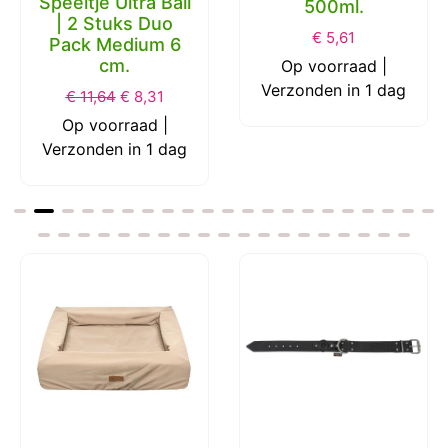
Speeltje Ultra Ball
500ml.
| 2 Stuks Duo
€
5,61
Pack Medium 6
cm.
Op voorraad |
Verzonden in 1 dag
€
11,64
€
8,31
Op voorraad |
Verzonden in 1 dag