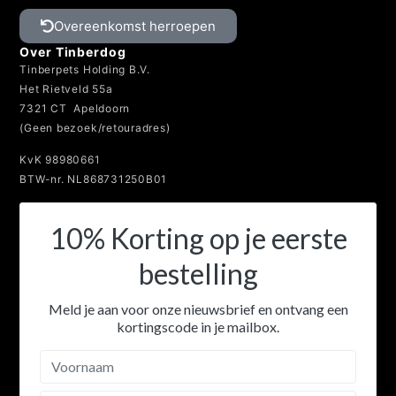
Overeenkomst herroepen
Over Tinberdog
Tinberpets Holding B.V.
Het Rietveld 55a
7321 CT Apeldoorn
(Geen bezoek/retouradres)
KvK 98980661
BTW-nr. NL868731250B01
10% Korting op je eerste
bestelling
Meld je aan voor onze nieuwsbrief en ontvang een
kortingscode in je mailbox.