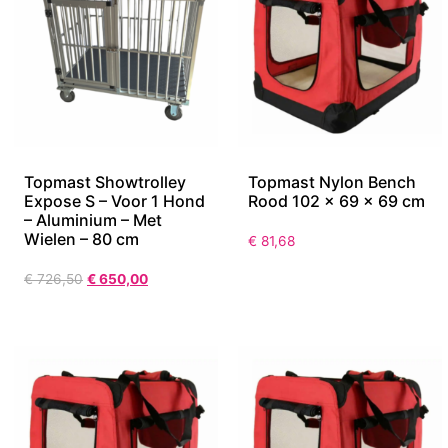
Topmast Showtrolley
Topmast Nylon Bench
Expose S – Voor 1 Hond
Rood 102 x 69 x 69 cm
– Aluminium – Met
Wielen – 80 cm
€
81,68
€
726,50
€
650,00