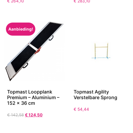
€
264,10
€
283,10
Aanbieding!
Topmast Loopplank
Topmast Agility
Premium – Aluminium –
Verstelbare Sprong
152 x 36 cm
€
54,44
€
142,58
€
124,50