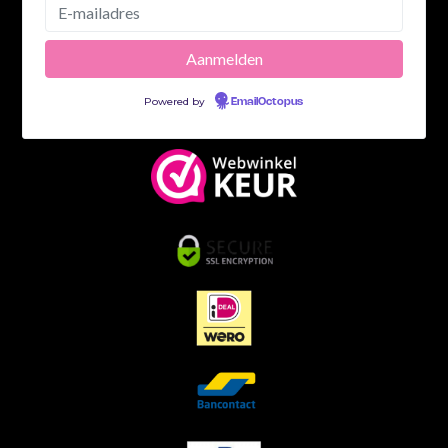
Powered by
EmailOctopus