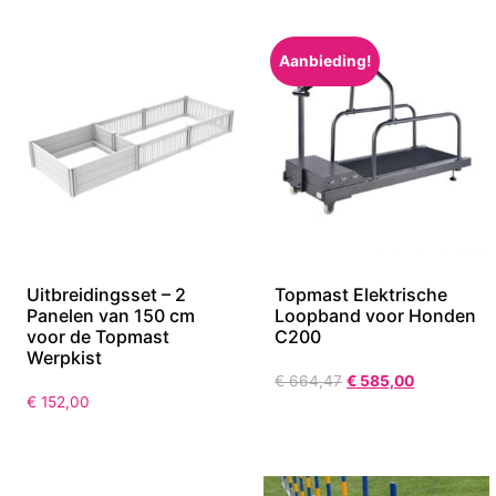
Aanbieding!
Uitbreidingsset – 2
Topmast Elektrische
Panelen van 150 cm
Loopband voor Honden
voor de Topmast
C200
Werpkist
€
664,47
€
585,00
€
152,00