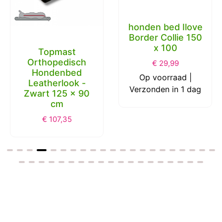
honden bed Ilove
Border Collie 150
x 100
Topmast
Hondenmand
€
29,99
Nola - Memory
Op voorraad |
Foam Matras -
Verzonden in 1 dag
Zwart - 78 x 58 x
18
€
66,48