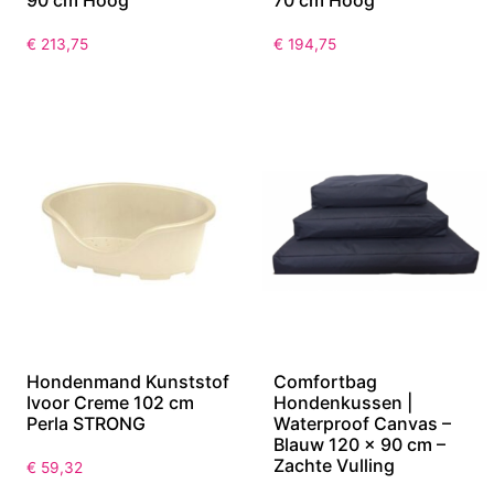
90 cm Hoog
70 cm Hoog
€
213,75
€
194,75
Hondenmand Kunststof
Comfortbag
Ivoor Creme 102 cm
Hondenkussen |
Perla STRONG
Waterproof Canvas –
Blauw 120 x 90 cm –
Zachte Vulling
€
59,32