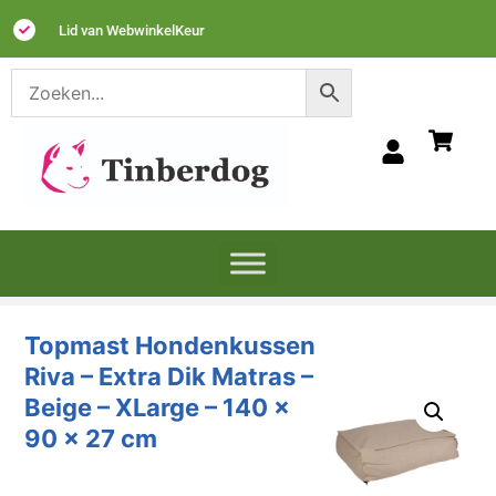
Lid van WebwinkelKeur
Topmast Hondenkussen
Riva – Extra Dik Matras –
Beige – XLarge – 140 x
90 x 27 cm