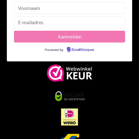
Powered by
EmailOctopus