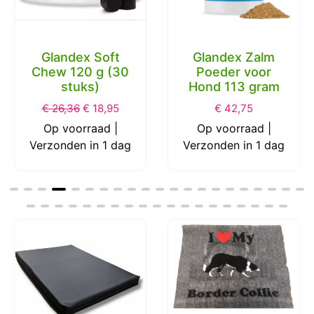
Glandex Zalm
Poeder voor
Chuckit Ultra Ball
Hond 113 gram
S 5 cm 2 Pack
€
42,75
€
13,06
€
7,55
Op voorraad |
Op voorraad |
Verzonden in 1 dag
Verzonden in 1 dag