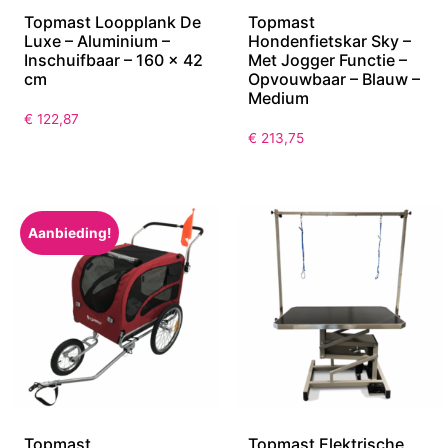
Topmast Loopplank De
Topmast
Luxe – Aluminium –
Hondenfietskar Sky –
Inschuifbaar – 160 x 42
Met Jogger Functie –
cm
Opvouwbaar – Blauw –
Medium
€
122,87
€
213,75
Aanbieding!
Topmast
Topmast Elektrische