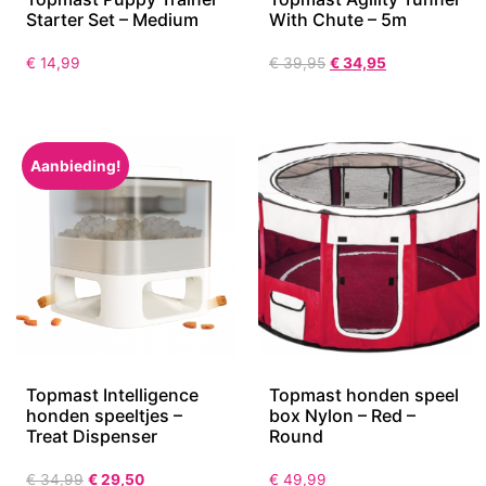
Starter Set – Medium
With Chute – 5m
€
14,99
€
39,95
€
34,95
Aanbieding!
Topmast Intelligence
Topmast honden speel
honden speeltjes –
box Nylon – Red –
Treat Dispenser
Round
€
34,99
€
29,50
€
49,99