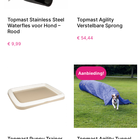
Topmast Stainless Steel
Topmast Agility
Waterfles voor Hond –
Verstelbare Sprong
Rood
€
54,44
€
9,99
Aanbieding!
Topmast Puppy Trainer
Topmast Agility Tunnel