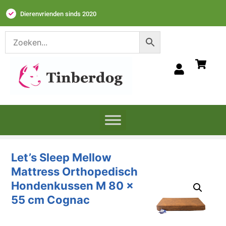
Dierenvrienden sinds 2020
Let’s Sleep Mellow
Mattress Orthopedisch
Hondenkussen M 80 x
55 cm Cognac