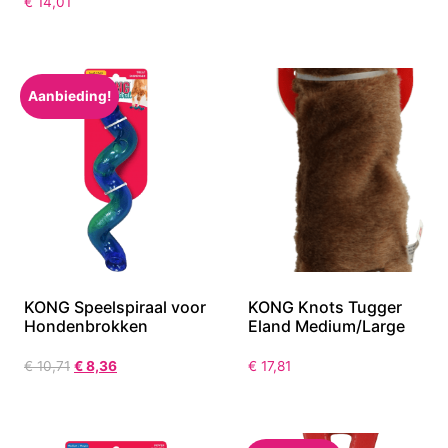
€
14,01
Aanbieding!
KONG Speelspiraal voor
KONG Knots Tugger
Hondenbrokken
Eland Medium/Large
€
10,71
€
8,36
€
17,81