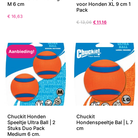
M 6 cm
voor Honden XL 9 cm 1
Pack
€
16,63
€
13,06
€
11,16
Aanbieding!
Chuckit Honden
Chuckit
Speeltje Ultra Ball | 2
Hondenspeeltje Bal | L 7
Stuks Duo Pack
cm
Medium 6 cm.