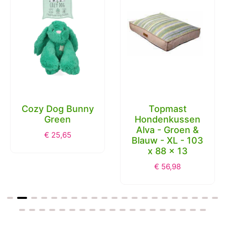
Cozy Dog Bunny
Topmast
Green
Hondenkussen
Alva - Groen &
€
25,65
Blauw - XL - 103
x 88 x 13
€
56,98