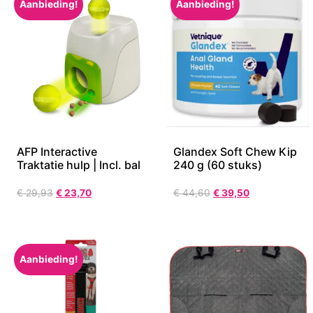
Aanbieding!
Aanbieding!
AFP Interactive
Glandex Soft Chew Kip
Traktatie hulp | Incl. bal
240 g (60 stuks)
€
29,93
€
23,70
€
44,60
€
39,50
Aanbieding!