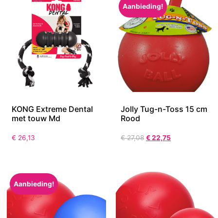
Aanbieding!
KONG Extreme Dental
Jolly Tug-n-Toss 15 cm
met touw Md
Rood
€
26,13
€
27,08
€
22,75
Aanbieding!