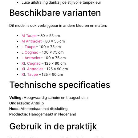
Luxe uitstraling dankzij de stijlvolle taupekleur
Beschikbare varianten
Dit model is ook verkrijgbaar in andere kleuren en maten:
M Taupe
– 80 x 55 cm
M Antraciet
– 80 x 55 cm
L Taupe
– 100 x 75 cm
L Cognac
– 100 x 75 cm
L Antraciet
– 100 x 75 cm
XL Cognac
– 125 x 90 cm
XL Antraciet
– 125 x 90 cm
XL Taupe
– 125 x 90 cm
Technische specificaties
Vulling:
Hoogwaardig schuim en traagschuim
Onderzijde:
Antislip
Hoes:
Afneembaar met ritssluiting
Productie:
Handgemaakt in Nederland
Gebruik in de praktijk