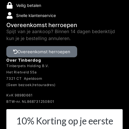
Veilig betalen
Snelle klantenservice
Overeenkomst herroepen
Spijt van je aankoop? Binnen 14 dagen bedenktijd
kun je je bestelling annuleren.
Overeenkomst herroepen
Over Tinberdog
Tinberpets Holding B.V.
Het Rietveld 55a
7321 CT Apeldoorn
(Geen bezoek/retouradres)
KvK 98980661
BTW-nr. NL868731250B01
10% Korting op je eerste