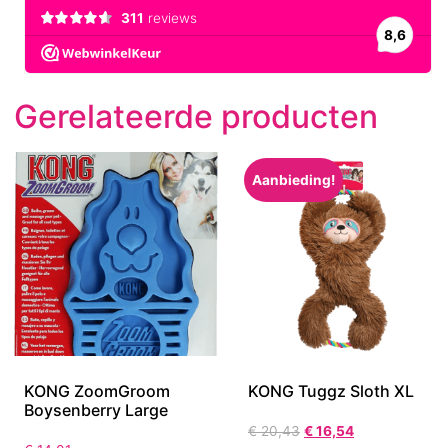
Gerelateerde producten
Aanbieding!
KONG ZoomGroom
KONG Tuggz Sloth XL
Boysenberry Large
€
20,43
€
16,54