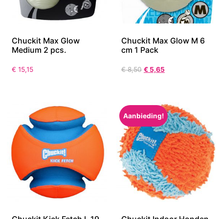
Chuckit Max Glow
Chuckit Max Glow M 6
Medium 2 pcs.
cm 1 Pack
€
15,15
€
8,50
€
5,65
Aanbieding!
Chuckit Kick Fetch L 19
Chuckit Indoor Honden