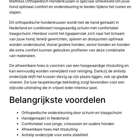
Mattress Orthopedisch Hondenkussen is speciaal ontwikkeld om jouw
hond optimaal comfort en ondersteuning te bieden tijdens het rusten en
slapen.
Dit orthopedische hondenkussen wordt met de hand gemaakt in
Nederland en combineert hoogwaardig schuim met comfortabel
traagschuim. Hierdoor vormt het ligoppervlak zich naar het lichaam
van jouw hond, terwijl gewrichten, spieren en drukpunten optimaal
worden ondersteund. Vooral grotere honden, senior honden en honden
die extra comfort kunnen gebruiken profiteren van deze combinatie
van materialen.
De afneembare hoes is voorzien van een hoogwaardige ritssluiting en
kan eenvoudig worden verwijderd voor reiniging. Dankzij de antislip
onderzijde blijft het kussen stevig op zijn plaats liggen, ook op gladde
vloeren. De luxe taupekleurige bekleding zorgt bovendien voor een
stijlvolle uitstraling die in vrijwel ieder interieur past.
Belangrijkste voordelen
Orthopedische ondersteuning door schuim en traagschuim
Handgemaakt in Nederland
Comfortabel voor jonge, volwassen en oudere honden
Afneembare hoes met ritssluiting
Antislip onderzijde voor extra stabiliteit