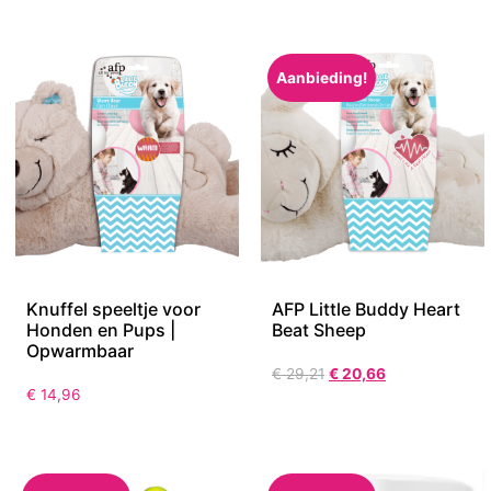
Aanbieding!
Knuffel speeltje voor
AFP Little Buddy Heart
Honden en Pups |
Beat Sheep
Opwarmbaar
€
29,21
€
20,66
€
14,96