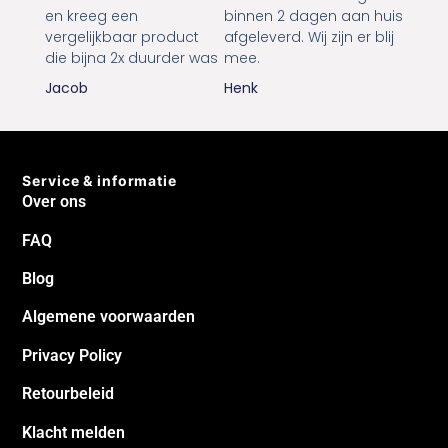
en kreeg een
binnen 2 dagen aan huis
vergelijkbaar product
afgeleverd. Wij zijn er blij
die bijna 2x duurder was
mee.
Jacob
Henk
Service & informatie
Over ons
FAQ
Blog
Algemene voorwaarden
Privacy Policy
Retourbeleid
Klacht melden