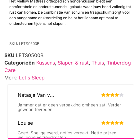
Het Mellow Mattress orthopedisch hondenkussen biedt een
comfortabele en ondersteunende ligplaats waar jouw hond volledig tot
rust kan komen. De combinatie van schuim en traagschuim zorgt voor
een aangename drukverdeling en helpt het lichaam optimaal te
ondersteunen tijdens het slapen.
SKU: LETS0500B
SKU
LETS0500B
Categorieën
Kussens
,
Slapen & rust
,
Thuis
,
Tinberdog
Care
Merk:
Let's Sleep