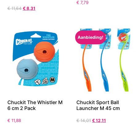
€
7,79
€
11,64
€
8,31
Aanbieding!
Chuckit The Whistler M
Chuckit Sport Ball
6 cm 2 Pack
Launcher M 45 cm
€
11,88
€
14,01
€
12,11