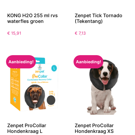
KONG H2O 255 ml rvs
Zenpet Tick Tornado
waterfles groen
(Tekentang)
€
15,91
€
7,13
Aanbieding!
Aanbieding!
Zenpet ProCollar
Zenpet ProCollar
Hondenkraag L
Hondenkraag XS