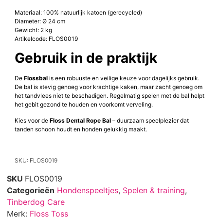
Materiaal: 100% natuurlijk katoen (gerecycled)
Diameter: Ø 24 cm
Gewicht: 2 kg
Artikelcode: FLOS0019
Gebruik in de praktijk
De
Flossbal
is een robuuste en veilige keuze voor dagelijks gebruik.
De bal is stevig genoeg voor krachtige kaken, maar zacht genoeg om
het tandvlees niet te beschadigen. Regelmatig spelen met de bal helpt
het gebit gezond te houden en voorkomt verveling.
Kies voor de
Floss Dental Rope Bal
– duurzaam speelplezier dat
tanden schoon houdt en honden gelukkig maakt.
SKU: FLOS0019
SKU
FLOS0019
Categorieën
Hondenspeeltjes
,
Spelen & training
,
Tinberdog Care
Merk:
Floss Toss