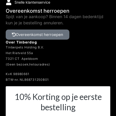
Snelle klantenservice
Overeenkomst herroepen
Spijt van je aankoop? Binnen 14 dagen bedenktijd
kun je je bestelling annuleren.
Overeenkomst herroepen
Over Tinberdog
Tinberpets Holding B.V.
Het Rietveld 55a
7321 CT Apeldoorn
(Geen bezoek/retouradres)
KvK 98980661
BTW-nr. NL868731250B01
10% Korting op je eerste
bestelling