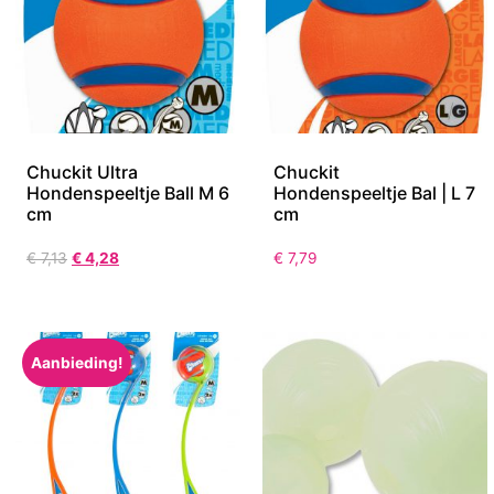
Chuckit Ultra
Chuckit
Hondenspeeltje Ball M 6
Hondenspeeltje Bal | L 7
cm
cm
€
7,13
€
4,28
€
7,79
Aanbieding!