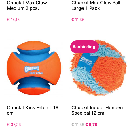
Chuckit Max Glow
Chuckit Max Glow Ball
Medium 2 pcs.
Large 1-Pack
€
15,15
€
11,35
Aanbieding!
Chuckit Kick Fetch L 19
Chuckit Indoor Honden
cm
Speelbal 12 cm
€
37,53
€
11,88
€
8,79