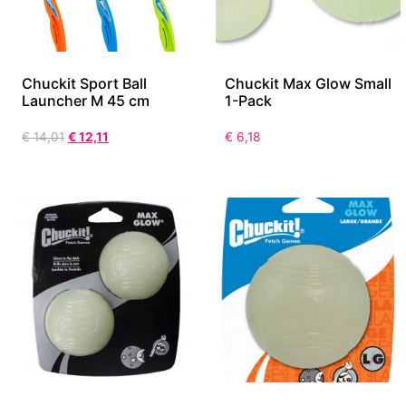
Chuckit Sport Ball
Chuckit Max Glow Small
Launcher M 45 cm
1-Pack
€
14,01
€
12,11
€
6,18