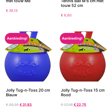
met touw Md
Tennis Ball M 6 cm met
touw 52 cm
€
26,13
€
6,60
Aanbieding!
Aanbieding!
Jolly Tug-n-Toss 20 cm
Jolly Tug-n-Toss 15 cm
Blauw
Rood
€
35,39
€
31,83
€
27,08
€
22,75