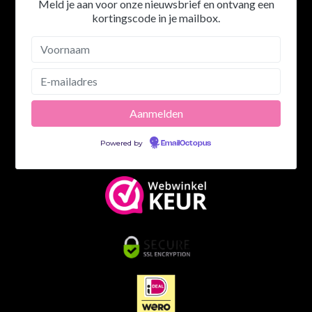
Meld je aan voor onze nieuwsbrief en ontvang een
kortingscode in je mailbox.
Powered by
EmailOctopus