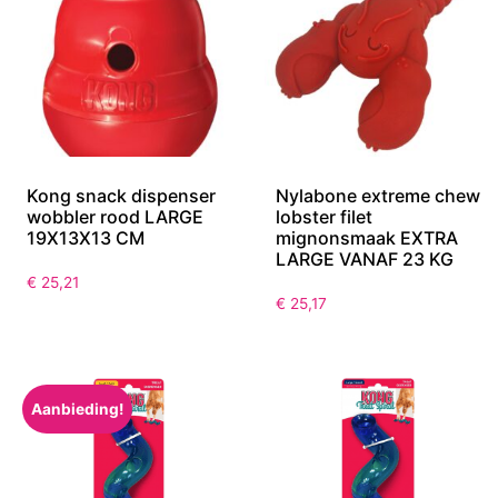
Kong snack dispenser
Nylabone extreme chew
wobbler rood LARGE
lobster filet
19X13X13 CM
mignonsmaak EXTRA
LARGE VANAF 23 KG
€
25,21
€
25,17
Aanbieding!