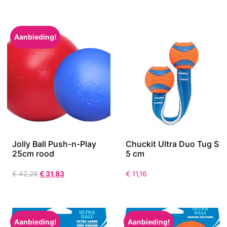
Aanbieding!
Jolly Ball Push-n-Play
Chuckit Ultra Duo Tug S
25cm rood
5 cm
€
42,28
€
31,83
€
11,16
Aanbieding!
Aanbieding!