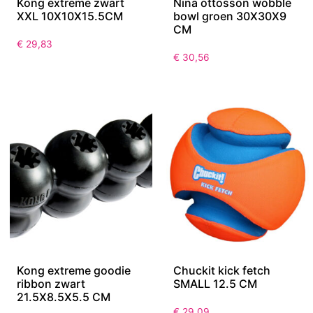
Kong extreme zwart
Nina ottosson wobble
XXL 10X10X15.5CM
bowl groen 30X30X9
CM
€
29,83
€
30,56
Kong extreme goodie
Chuckit kick fetch
ribbon zwart
SMALL 12.5 CM
21.5X8.5X5.5 CM
€
29,09