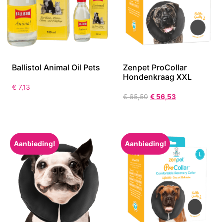
Ballistol Animal Oil Pets
Zenpet ProCollar
Hondenkraag XXL
€
7,13
€
65,50
€
56,53
Aanbieding!
Aanbieding!