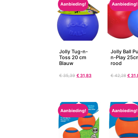
Aanbieding!
Aanbieding!
Jolly Tug-n-
Jolly Ball P
Toss 20 cm
n-Play 25c
Blauw
rood
€
35,39
€
31,83
€
42,28
€
31,
Aanbieding!
Aanbieding!