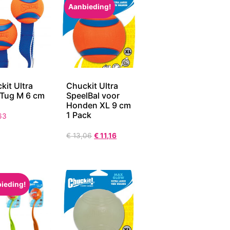
Aanbieding!
kit Ultra
Chuckit Ultra
Tug M 6 cm
SpeelBal voor
Honden XL 9 cm
1 Pack
63
€
13,06
€
11,16
ieding!