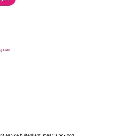
og Care
cht aan de buitenkant, maar is ook nog