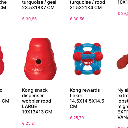
che
turquoise / geel
turquoise / rood
10X
 CM
23.5X18X7 CM
31.5X21X4 CM
€
29,
€
30,56
€
30,56
c
Kong snack
Kong rewards
Nyla
dispenser
tinker
extr
5 CM
wobbler rood
14.5X14.5X14.5
lobst
LARGE
CM
mig
19X13X13 CM
EXT
VAN
€
25,70
€
25,21