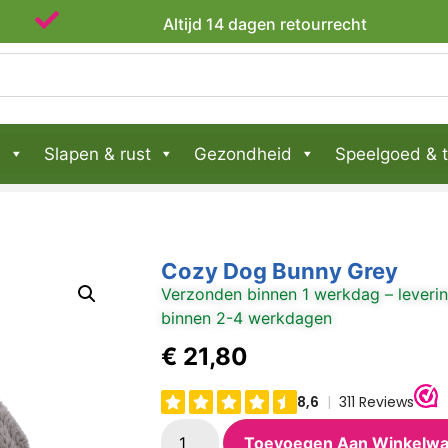
Dierenvrienden sinds 2020
Altijd 14 d
n
Slapen & rust
Gezondheid
Speelgoed & t
Cozy Dog Bunny Grey
Verzonden binnen 1 werkdag – leveri
binnen 2-4 werkdagen
€
21,80
Toevoegen Aan Winkelw