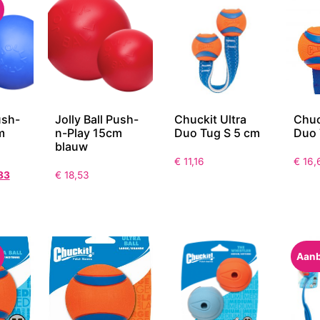
ush-
Jolly Ball Push-
Chuckit Ultra
Chuc
m
n-Play 15cm
Duo Tug S 5 cm
Duo 
blauw
€
11,16
€
16,
83
€
18,53
Aanb