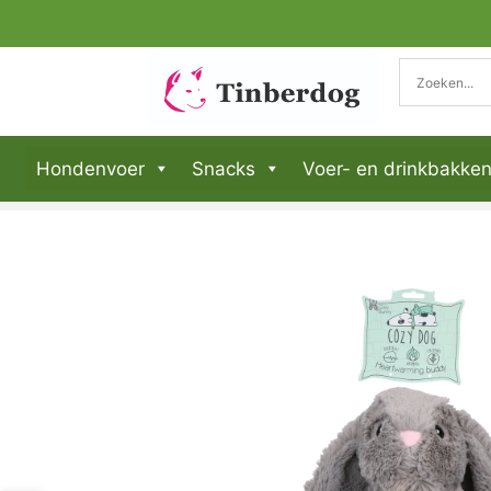
Hondenvoer
Snacks
Voer- en drinkbakke