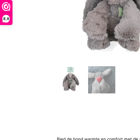
8,6
Bied de hond warmte en comfort met de sch