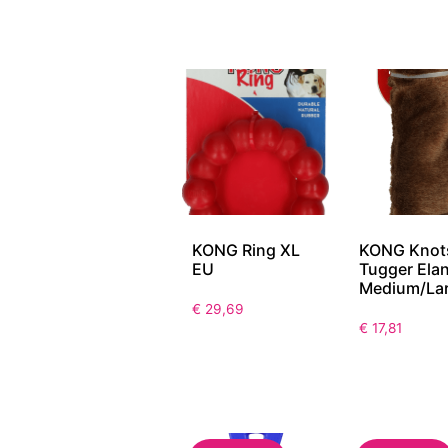
KONG Ring XL
KONG Knot
EU
Tugger Ela
Medium/La
€
29,69
€
17,81