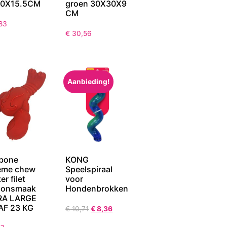
10X15.5CM
groen 30X30X9
CM
83
€
30,56
Aanbieding!
bone
KONG
eme chew
Speelspiraal
er filet
voor
nonsmaak
Hondenbrokken
RA LARGE
AF 23 KG
€
10,71
€
8,36