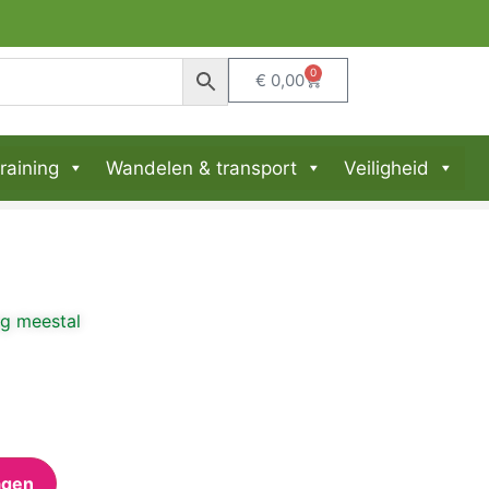
agen retourrecht​
0
€
0,00
raining
Wandelen & transport
Veiligheid
ng meestal
agen