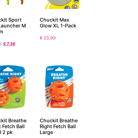
kit Sport
Chuckit Max
 Launcher M
Glow XL 1-Pack
cm
€
23,99
5
€
7,36
kit Breathe
Chuckit Breathe
 Fetch Ball
Right Fetch Ball
l 2 pk
Large