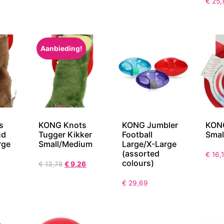
€
25,
Aanbieding!
s
KONG Knots
KONG Jumbler
KONG
nd
Tugger Kikker
Football
Smal
rge
Small/Medium
Large/X-Large
(assorted
€
16,
colours)
€
13,78
€
9,26
€
29,69