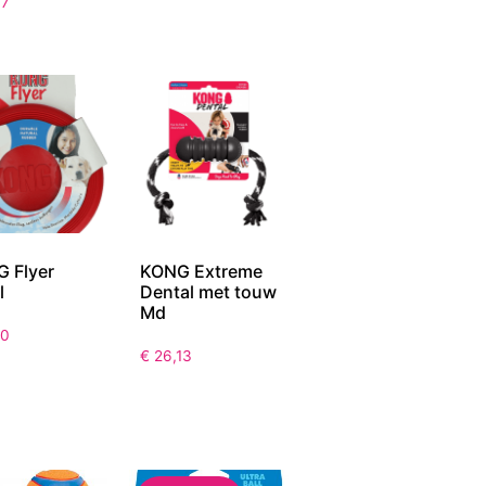
17
 Flyer
KONG Extreme
l
Dental met touw
Md
10
€
26,13