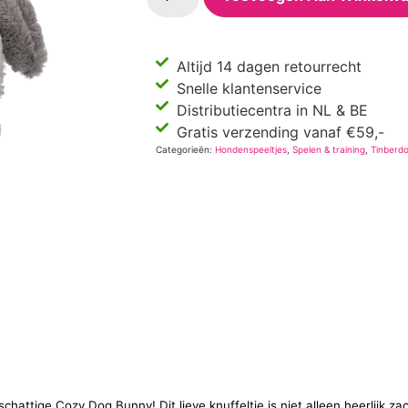
Altijd 14 dagen retourrecht
Snelle klantenservice
Distributiecentra in NL & BE
Gratis verzending vanaf €59,-
Categorieën:
Hondenspeeltjes
,
Spelen & training
,
Tinberd
attige Cozy Dog Bunny! Dit lieve knuffeltje is niet alleen heerlijk za