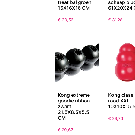
treat bal groen
schaap plu
16X16X16 CM
61X20X24
€
30,56
€
31,28
Kong extreme
Kong classi
goodie ribbon
rood XXL
zwart
10X10X15.
21.5X8.5X5.5
CM
€
28,76
€
29,67