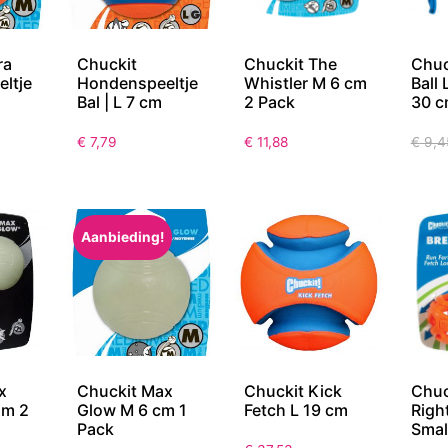
ra
Chuckit
Chuckit The
Chuc
ltje
Hondenspeeltje
Whistler M 6 cm
Ball
Bal | L 7 cm
2 Pack
30 
€
7,79
€
11,88
€
9,4
Aanbieding!
x
Chuckit Max
Chuckit Kick
Chuc
um 2
Glow M 6 cm 1
Fetch L 19 cm
Right
Pack
Smal