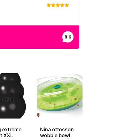
 extreme
Nina ottosson
t XXL
wobble bowl