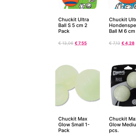
Chuckit Ultra
Chuckit Ult
Ball S 5 cm 2
Hondenspee
Pack
Ball M 6 cm
€
13,06
€
7,55
€
7,13
€
4,28
Chuckit Max
Chuckit Ma
Glow Small 1-
Glow Medi
Pack
pcs.