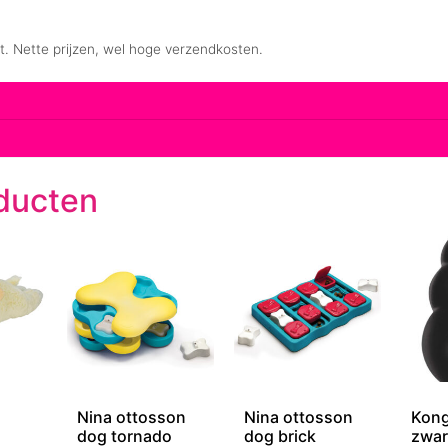
ducten
Nina ottosson
Nina ottosson
Kong
dog tornado
dog brick
zwar